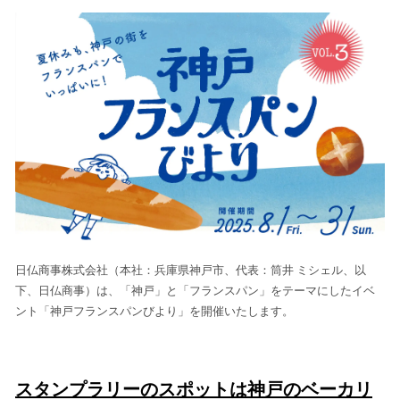
ね
！
数
を
読
み
込
み
中
で
す
日仏商事株式会社（本社：兵庫県神戸市、代表：筒井 ミシェル、以
下、日仏商事）は、「神戸」と「フランスパン」をテーマにしたイベ
ント「神戸フランスパンびより」を開催いたします。
スタンプラリーのスポットは神戸のベーカリ