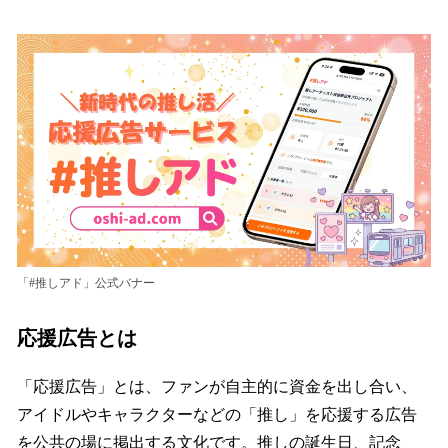
ね
！
数
を
読
み
込
み
中
で
す
「#推しアド」公式バナー
応援広告とは
「応援広告」とは、ファンが自主的に資金を出し合い、
アイドルやキャラクターなどの「推し」を応援する広告
を公共の場に掲出する文化です。推しの誕生日、記念