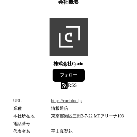
会社概要
株式会社Curio
8
フォロワー
フォロー
RSS
URL
https://curioinc.jp
業種
情報通信
本社所在地
東京都港区三田2-7-22 MTアリーナ103
電話番号
-
代表者名
平山真梨花