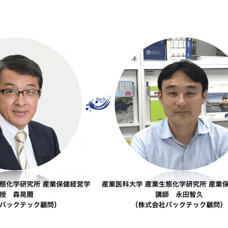
み
込
み
中
で
す