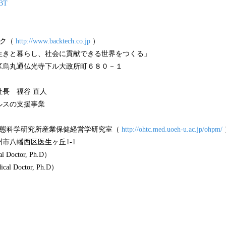
_BT
ック（
http://www.backtech.co.jp
）
生きと暮らし、社会に貢献できる世界をつくる」
区烏丸通仏光寺下ル大政所町６８０－１
長 福谷 直人
ルスの支援事業
生態科学研究所産業保健経営学研究室（
http://ohtc.med.uoeh-u.ac.jp/ohpm/
市八幡西区医生ヶ丘1-1
octor, Ph.D）
 Doctor, Ph.D）