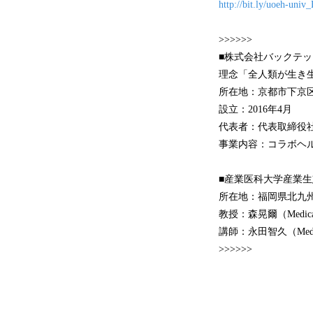
http://bit.ly/uoeh-univ
>>>>>>
■株式会社バックテ
理念「全人類が生き
所在地：京都市下京
設立：2016年4月
代表者：代表取締役社
事業内容：コラボヘ
■産業医科大学産業
所在地：福岡県北九州
教授：森晃爾（Medical D
講師：永田智久（Medical
>>>>>>