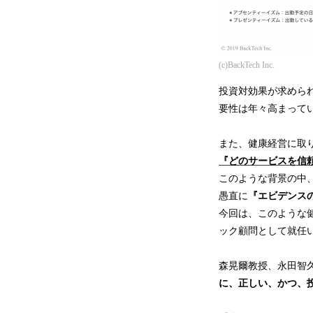
(c)BackTech Inc.
投資対効果が求めら
要性は年々高まって
また、健康経営に取
『どのサービスを信
このような背景の中
愚直に
『エビデンス
今回は、このような
ック顧問として就任
森晃爾教授、永田智
に、正しい、かつ、