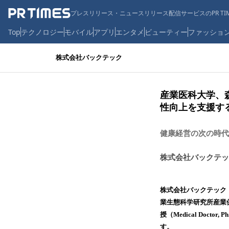
プレスリリース・ニュースリリース配信サービスのPR TIM
Top
テクノロジー
モバイル
アプリ
エンタメ
ビューティー
ファッショ
株式会社バックテック
産業医科大学、
性向上を支援す
健康経営の次の時代
株式会社バックテッ
株式会社バックテック
業生態科学研究所産業
授（Medical Doct
す。