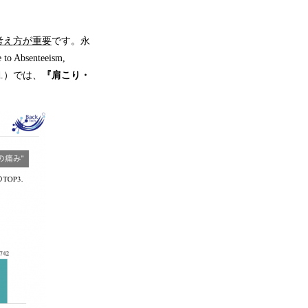
考え方が重要
です。永
 Absenteeism,
n Med.）では、
『肩こり・