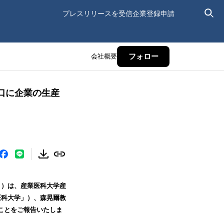
プレスリリースを受信
企業登録申請
会社概要
フォロー
口に企業の生産
」）は、産業医科大学産
医科大学」）、森晃爾教
就任したことをご報告いたしま