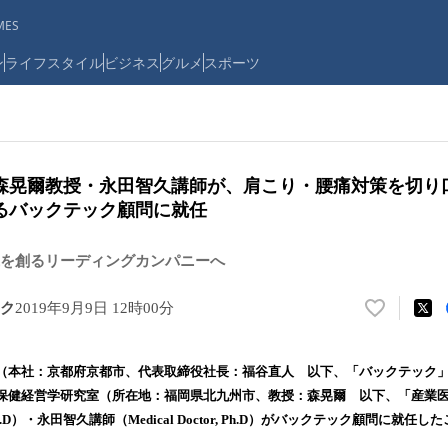
ES
ン
ライフスタイル
ビジネス
グルメ
スポーツ
森晃爾教授・永田智久講師が、肩こり・腰痛対策を切り
るバックテック顧問に就任
を創るリーディングカンパニーへ
ク
2019年9月9日 12時00分
い
い
ね
（本社：京都府京都市、代表取締役社長：福谷直人 以下、「バックテック
！
保健経営学研究室（所在地：福岡県北九州市、教授：森晃爾 以下、「産業
数
or, Ph.D）・永田智久講師（Medical Doctor, Ph.D）がバックテック顧問に
を
読