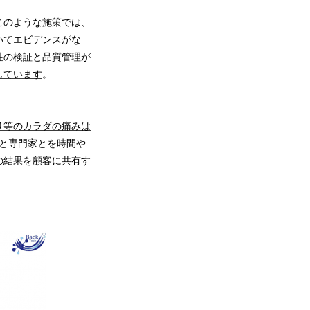
このような施策では、
いてエビデンスがな
性の検証と品質管理が
しています
。
り等のカラダの痛みは
員と専門家とを時間や
の結果を顧客に共有す
。