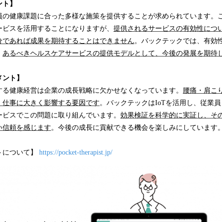
ント】
員の健康課題に合った多様な施策を提供することが求められています。
ービスを活用することになりますが、
提供されるサービスの有効性につ
分であれば成果を期待することはできません
。バックテックでは、有効
、
あるべきヘルスケアサービスの提供モデルとして、今後の発展を期待
メント】
する健康経営は企業の成長戦略に欠かせなくなっています。
腰痛・肩こ
、仕事に大きく影響する要因です
。バックテックはIoTを活用し、従業
ービスでこの問題に取り組んでいます。
効果検証を科学的に実証し、そ
い信頼を感じます
。今後の成長に貢献できる機会を楽しみにしています
トについて】
https://pocket-therapist.jp/