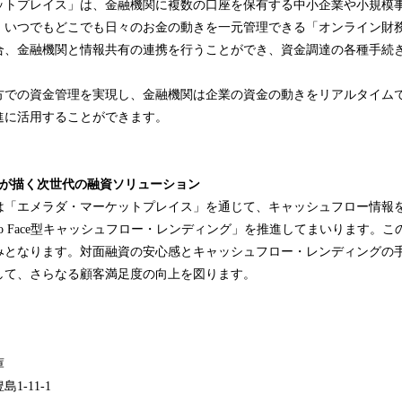
ットプレイス」は、金融機関に複数の口座を保有する中小企業や小規模
、いつでもどこでも日々のお金の動きを一元管理できる「オンライン財
合、金融機関と情報共有の連携を行うことができ、資金調達の各種手続
方での資金管理を実現し、金融機関は企業の資金の動きをリアルタイム
進に活用することができます。
社が描く次世代の融資ソリューション
は「エメラダ・マーケットプレイス」を通じて、キャッシュフロー情報
e to Face型キャッシュフロー・レンディング」を推進してまいります。
みとなります。対面融資の安心感とキャッシュフロー・レンディングの
して、さらなる顧客満足度の向上を図ります。
庫
1-11-1