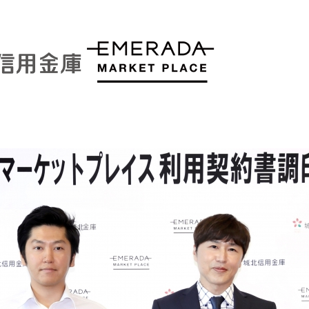
込
み
中
で
す