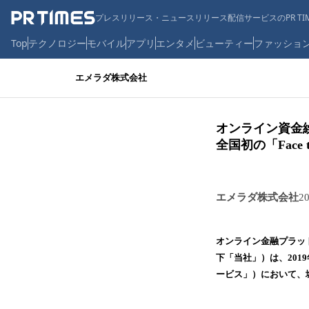
プレスリリース・ニュースリリース配信サービスのPR TIM
Top
テクノロジー
モバイル
アプリ
エンタメ
ビューティー
ファッショ
エメラダ株式会社
オンライン資金
全国初の「Fac
エメラダ株式会社
2
オンライン金融プラッ
下「当社」）は、20
ービス」）において、