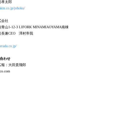
前孝太郎
nkin.co.jp/johoku/
式会社
-12-3 LIFORK MINAMIAOYAMA南棟
長兼CEO 澤村帝我
erada.co.jp/
い合わせ
広報：大田貴飛郎
co.com