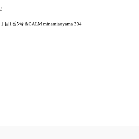
/
番5号 &CALM minamiaoyama 304