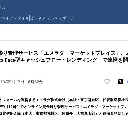
ES
ン
ライフスタイル
ビジネス
グルメ
スポーツ
繰り管理サービス「エメラダ・マーケットプレイス」、
e to Face型キャッシュフロー・レンディング」で連携を
019年9月12日 16時32分
い
い
ね
トフォームを運営するエメラダ株式会社（本社：東京都港区、代表取締役社長
！
19年9月12日付でオンライン資金繰り管理サービス「エメラダ・マーケットプ
数
城北信用金庫（本店：東京都荒川区、理事長：大前孝太郎）と連携を開始し
を
読
み