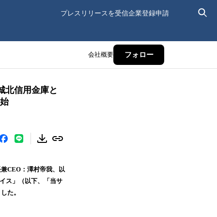
プレスリリースを受信
企業登録申請
会社概要
フォロー
城北信用金庫と
開始
兼CEO：澤村帝我、以
レイス」（以下、「当サ
ました。