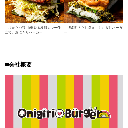
「はかた地鶏-山椒香る和風カレー仕
「博多明太だし巻き」おにぎりバーガ
立て」おにぎりバーガー
ー.
◼️会社概要