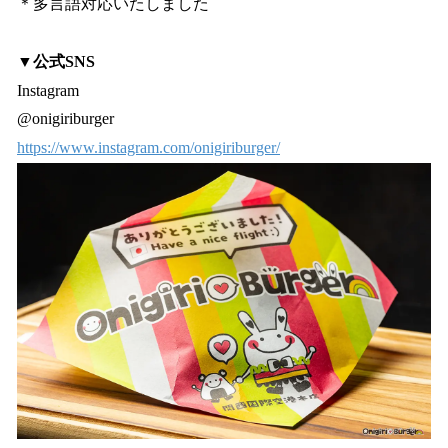
＊多言語対応いたしました
▼公式SNS
Instagram
@onigiriburger
https://www.instagram.com/onigiriburger/