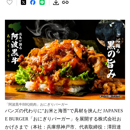
い
い
ね
！
数
を
読
み
込
み
中
で
す
「阿波黒牛BBQ焼肉」おにぎりバーガー
バンズの代わりに"お米と海苔"で具材を挟んだ JAPANES
E BURGER「おにぎりバーガー」を展開する株式会社お
かげさまで（本社：兵庫県神戸市、代表取締役：澤田達