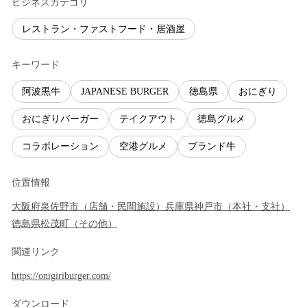
ビジネスカテゴリ
レストラン・ファストフード・居酒屋
キーワード
阿波黒牛
JAPANESE BURGER
徳島県
おにぎり
おにぎりバーガー
テイクアウト
徳島グルメ
コラボレーション
空港グルメ
ブランド牛
位置情報
大阪府
泉佐野市
（
店舗・民間施設
）
兵庫県
神戸市
（
本社・支社
）
徳島県
松茂町
（
その他
）
関連リンク
https://onigiriburger.com/
ダウンロード