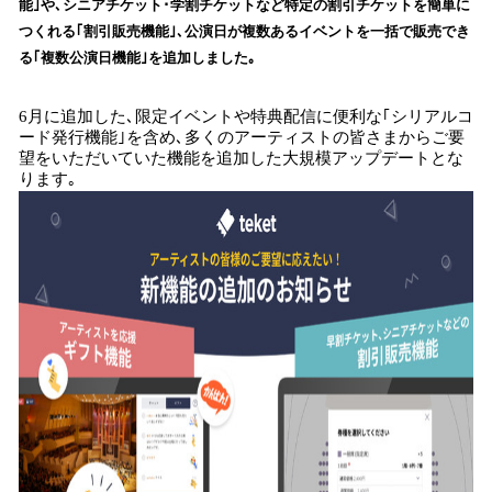
能｣や､シニアチケット･学割チケットなど特定の割引チケットを簡単に
読
つくれる｢割引販売機能｣､公演日が複数あるイベントを一括で販売でき
み
る｢複数公演日機能｣を追加しました｡
込
み
中
6月に追加した､限定イベントや特典配信に便利な｢シリアルコ
で
ード発行機能｣を含め､多くのアーティストの皆さまからご要
望をいただいていた機能を追加した大規模アップデートとな
す
ります｡