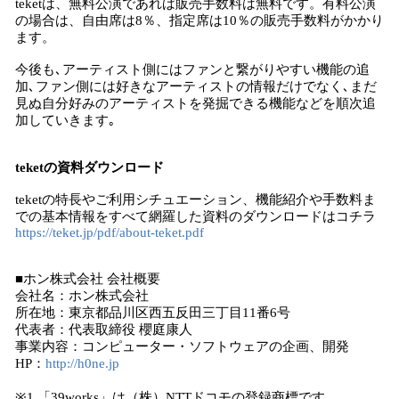
teketは、無料公演であれば販売手数料は無料です。有料公演
の場合は、自由席は8％、指定席は10％の販売手数料がかかり
ます。
今後も､アーティスト側にはファンと繋がりやすい機能の追
加､ファン側には好きなアーティストの情報だけでなく､まだ
見ぬ自分好みのアーティストを発掘できる機能などを順次追
加していきます｡
teketの資料ダウンロード
teketの特長やご利用シチュエーション、機能紹介や手数料ま
での基本情報をすべて網羅した資料のダウンロードはコチラ
https://teket.jp/pdf/about-teket.pdf
■ホン株式会社 会社概要
会社名：ホン株式会社
所在地：東京都品川区西五反田三丁目11番6号
代表者：代表取締役 櫻庭康人
事業内容：コンピューター・ソフトウェアの企画、開発
HP：
http://h0ne.jp
※1 「39works」は（株）NTTドコモの登録商標です。