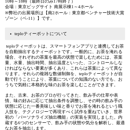
10時～18時（最終日のみ17時終了）
会場：東京ビッグサイト 南展示棟1～4ホール
※弊社の出展場所は【南2ホール：東京都ベンチャー技術大賞
ゾーン（ベ-11）】です。
teploティーポットについて
teploティーポットは、スマートフォンアプリと連携してお茶
を自動抽出するティーポットです。一般的に、お茶を淹れる
場合、それぞれの茶葉を最高の状態で楽しむためには、茶葉
量、水量、抽出時間、抽出温度といった、コントロールしな
ければならない要素が多くあり、これらは茶葉によって異な
ります。それらの複雑な数値制御を、teploティーポットが自
動で行うことにより、茶葉についての知識のない方でも、お
うちで気軽に本格的な味のお茶を楽しむことができます。
また、古来、お茶のプロが行ってきた、飲み手の仕草や表
情、味の好みに応じて抽出条件を調整し、その時の飲み手の
状態に応じた一番美味しい味と香りでお茶を淹れるという職
人技を、テクノロジーで再現すべく試作を重ねていき、世界
初の「パーソナライズ抽出機能」の実装を実現しました。内
蔵する6つのセンサーで、飲み手の状態や気分を解析し、最適
なお茶を抽出します。