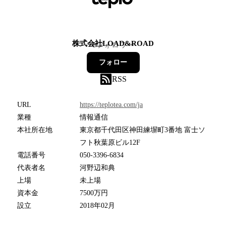
株式会社LOAD&ROAD
8
フォロワー
フォロー
RSS
URL
https://teplotea.com/ja
業種
情報通信
本社所在地
東京都千代田区神田練塀町3番地 富士ソ
フト秋葉原ビル12F
電話番号
050-3396-6834
代表者名
河野辺和典
上場
未上場
資本金
7500万円
設立
2018年02月