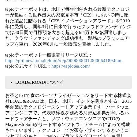
teploティーポットは、米国で毎年開催される最新テクノロジ
ーが集結する世界最大の家電見本市「CES」において特に優
れた製品に贈られる「CES イノベーションアワード」を2019
年に受賞し、同年3月に日米で行ったクラウドファンディング
では30日間で目標額を大きく超える6.4万ドルを調達しまし
た。クラウドファンディング成功後も、製品のブラッシュア
ップを重ね、2020年8月に一般販売を開始しました。
teploティーポット一般販売リリースURL：
https://prtimes.jp/main/html/rd/p/000000001.000064189.html
teplo公式サイトURL：
https://teplotea.com/
LOAD&ROADについて
お茶とIoTで食のパーソナライゼーションをリードする株式会
社LOAD&ROADは、日本、米国、インドを拠点とする、2015
年創業のテクノロジースタートアップ企業です。ハードウェ
アエンジニアで、代表取締役を務める河野辺和典が率いるハ
ードウェアチームと、ソフトウェアエンジニアでCTOの
Mayuresh Soniがリードするソフトウェアチームによって構成
されています。テクノロジーでお茶をデザインするというコ
ンセプトのもと、「teplo」ブランドをグローバルに展開し、