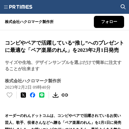
株式会社ハクロマーク製作所
フォロー
コンビやペアで活躍している“推し”へのプレゼント
に最適な「ペア楽屋のれん」を2023年2月1日発売
サイズや生地、デザインサンプルを選ぶだけで簡単に注文す
ることが出来ます
株式会社ハクロマーク製作所
2023年2月2日 09時40分
い
い
ね
！
オーダーのれんドットコムは、コンビやペアで活躍されているお笑い
数
芸⼈、歌⼿、役者さんなどへ贈る「ペア楽屋のれん」を2⽉1⽇に発売
を