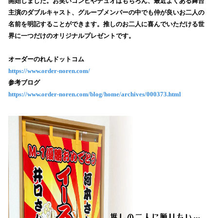
開始しました。お笑いコンビやデュオはもちろん、最近よくある舞台
読
主演のダブルキャスト、グループメンバーの中でも仲が良いお⼆⼈の
み
名前を明記することができます。推しのお⼆⼈に喜んでいただける世
込
界に⼀つだけのオリジナルプレゼントです。
み
中
で
オーダーのれんドットコム
す
https://www.order-noren.com/
参考ブログ
https://www.order-noren.com/blog/home/archives/000373.html