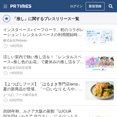
ログイン
新規登録
「推し」に関するプレスリリース一覧
インスタベース×イーフローラ、初のコラボレ
ーション！レンタルスペースの利用開始時間
に、推しカラーのお花が届く「夏の推し活応
株式会社Rebase
援キャンペーン」を開催
19時間前
涼しい室内で熱い推し活を！「レンタルスペ
ース×推し色のお花」で夏休みの推し活をプロ
デュース。『夏の推し活応援キャンペーン』
株式会社日比谷花壇
イーフローラとインスタベースが初開催。
19時間前
【よつばしフーズ】「はるまき専門店lamp」
夏の新商品が登場。「一口いなり むろや」総
選挙やお盆限定企画も開催
よつばしフーズ株式会社
22時間前
2026年秋、ルクア大阪の新館『LUCUA
SOUTH（ルクア サウス）』 にイベントスペ