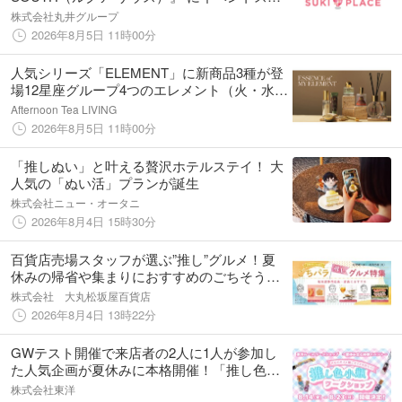
ース『SUKI PLACE』をOPEN！
株式会社丸井グループ
2026年8月5日 11時00分
人気シリーズ「ELEMENT」に新商品3種が登
場12星座グループ4つのエレメント（火・水・
風・地）から着想
Afternoon Tea LIVING
2026年8月5日 11時00分
「推しぬい」と叶える贅沢ホテルステイ！ 大
人気の「ぬい活」プランが誕生
株式会社ニュー・オータニ
2026年8月4日 15時30分
百貨店売場スタッフが選ぶ”推し”グルメ！夏
休みの帰省や集まりにおすすめのごちそう特
集＆「＃松坂屋静岡店の思い出」キャンペー
株式会社 大丸松坂屋百貨店
ン開催
2026年8月4日 13時22分
GWテスト開催で来店者の2人に1人が参加し
た人気企画が夏休みに本格開催！「推し色」
を天然石で作る体験型イベント『東洋ルース
株式会社東洋