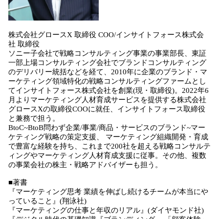
株式会社グロースX 取締役 COO/インサイトフォース株式会
社 取締役
ソニー子会社で戦略コンサルティング事業の事業部長、東証
一部上場コンサルティング会社でブランドコンサルティング
のデリバリー統括などを経て、2010年に企業のブランド・マ
ーケティング領域特化の戦略コンサルティングファームとし
てインサイトフォース株式会社を創業(現・取締役)。2022年6
月よりマーケティング人材育成サービスを提供する株式会社
グロースXの取締役COOに就任、インサイトフォース取締役
と兼務で担う。
BtoC~BtoB問わず企業/事業/商品・サービスのブランド~マー
ケティング戦略の策定支援、 マーケティング組織開発・育成
で豊富な経験を持ち、これまで200社を超える戦略コンサルテ
ィングやマーケティング人材育成支援に従事。その他、複数
の事業会社の株主・戦略アドバイザーも担う。
■著書
『マーケティング思考 業績を伸ばし続けるチームが本当にや
っていること』(翔泳社)
『マーケティングの仕事と年収のリアル』(ダイヤモンド社)