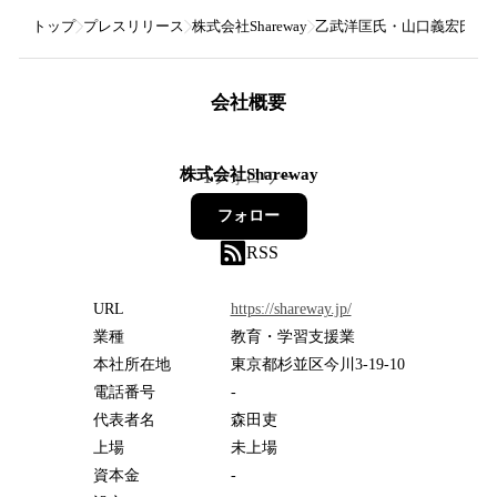
トップ
プレスリリース
株式会社Shareway
乙武洋匡氏・山口義宏氏が登壇
会社概要
株式会社Shareway
1
フォロワー
フォロー
RSS
URL
https://shareway.jp/
業種
教育・学習支援業
本社所在地
東京都杉並区今川3-19-10
電話番号
-
代表者名
森田吏
上場
未上場
資本金
-