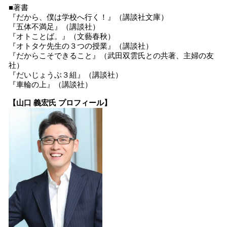
■著書
『だから、僕は学校へ行く！』（講談社文庫）
『五体不満足』（講談社）
『オトことば。』（文藝春秋）
『オトタケ先生の３つの授業』（講談社）
『だからこそできること』（武田双雲氏との共著、主婦の友
社）
『だいじょうぶ３組』（講談社）
『車輪の上』（講談社）
【山口 義宏氏 プロフィール】