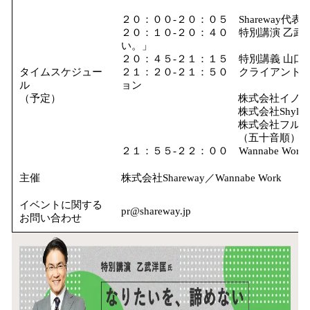
２０：００-２０：０５ Shareway代表
２０：１０-２０：４０ 特別講演 乙
い。」
２０：４５-２１：１５ 特別講義 山
タイムスケジュー
２１：２０-２１：５０ クライアント企業様
ル
ョン
（予定）
株式会社イノーヴェ 代表
株式会社Shylph 代表
株式会社フルプロ 代表取
（五十音順）
２１：５５-２２：００ Wannabe Wor
主催
株式会社Shareway／Wannabe Work
イベントに関する
pr@shareway.jp
お問い合わせ