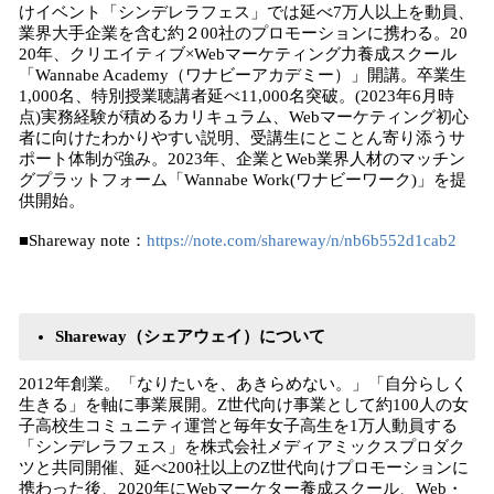
けイベント「シンデレラフェス」では延べ7万人以上を動員、
業界大手企業を含む約２00社のプロモーションに携わる。20
20年、クリエイティブ×Webマーケティング力養成スクール
「Wannabe Academy（ワナビーアカデミー）」開講。卒業生
1,000名、特別授業聴講者延べ11,000名突破。(2023年6月時
点)実務経験が積めるカリキュラム、Webマーケティング初心
者に向けたわかりやすい説明、受講生にとことん寄り添うサ
ポート体制が強み。2023年、企業とWeb業界人材のマッチン
グプラットフォーム「Wannabe Work(ワナビーワーク)」を提
供開始。
■Shareway note：
https://note.com/shareway/n/nb6b552d1cab2
Shareway（シェアウェイ）について
2012年創業。「なりたいを、あきらめない。」「自分らしく
生きる」を軸に事業展開。Z世代向け事業として約100人の女
子高校生コミュニティ運営と毎年女子高生を1万人動員する
「シンデレラフェス」を株式会社メディアミックスプロダク
ツと共同開催、延べ200社以上のZ世代向けプロモーションに
携わった後、2020年にWebマーケター養成スクール、Web・