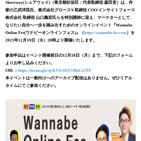
を
Shareway(シェアウェイ)（東京都杉並区：代表取締役 森田吏）は、作
読
家の乙武洋匡氏、株式会社グロースX 取締役 COO/インサイトフォース
み
株式会社 取締役 山口義宏氏らを特別講師に迎え、マーケターとして、
込
なりたい自分へ一歩を踏み出すためのオンラインイベント『Wannabe
み
Online Fes(ワナビーオンラインフェス)』（
https://wannabe-fes.com
）を
中
で
2023年12月19日（火）20時より開催いたします。
す
参加申込はイベント開催前日の12月18日（月）まで、下記のフォーム
よりお申し込みください。
URL：
https://forms.gle/qvKV3c4ZU3MuCa5T8
本イベントは一般向けへのアーカイブ配信はありません。ぜひリアル
タイムにてご参加ください。