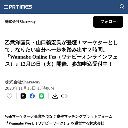
株式会社Shareway
フォロー
乙武洋匡氏・山口義宏氏が登壇！マーケターとし
て、なりたい自分へ一歩を踏み出す２時間。
『Wannabe Online Fes（ワナビーオンラインフェ
ス）』12月19日（火）開催、参加申込受付中！
株式会社Shareway
2023年11月15日 13時00分
い
い
ね
！
Webマーケターと企業をつなぐ案件マッチングプラットフォーム
数
『Wannabe Work（ワナビーワーク）』を運営する株式会社