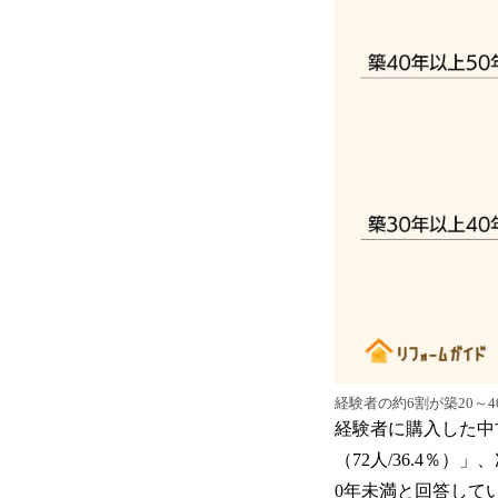
経験者の約6割が築20～
経験者に購入した中
（72人/36.4％）
0年未満と回答して