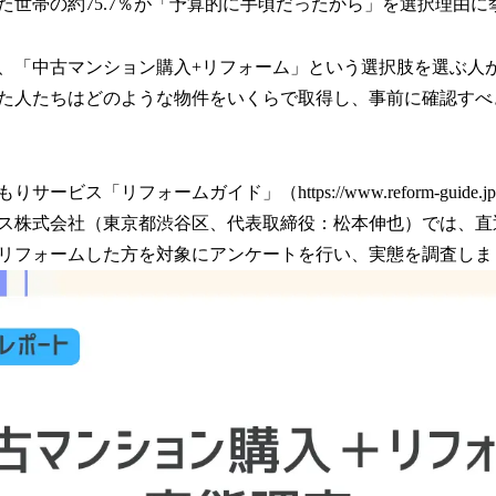
数
た世帯の約75.7％が「予算的に手頃だったから」を選択理由に
を
読
、「中古マンション購入+リフォーム」という選択肢を選ぶ人
み
込
た人たちはどのような物件をいくらで取得し、事前に確認すべ
み
中
で
す
ービス「リフォームガイド」（https://www.reform-guide
ス株式会社（東京都渋谷区、代表取締役：松本伸也）では、直
リフォームした方を対象にアンケートを行い、実態を調査しま