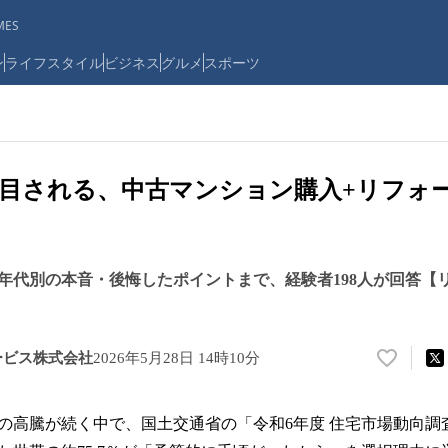
ES
ン
ライフスタイル
ビジネス
グルメ
スポーツ
目される、中古マンション購入+リフォ
年代別の本音・後悔したポイントまで、経験者198人が回答【
ービス株式会社
2026年5月28日 14時10分
い
い
ね
の高騰が続く中で、国土交通省の「令和6年度 住宅市場動向調
！