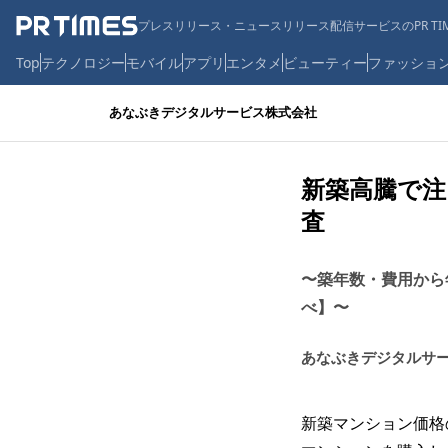
プレスリリース・ニュースリリース配信サービスのPR TIM
Top
テクノロジー
モバイル
アプリ
エンタメ
ビューティー
ファッショ
あなぶきデジタルサービス株式会社
新築高騰で注
査
〜築年数・費用から
べ】〜
あなぶきデジタルサ
新築マンション価格