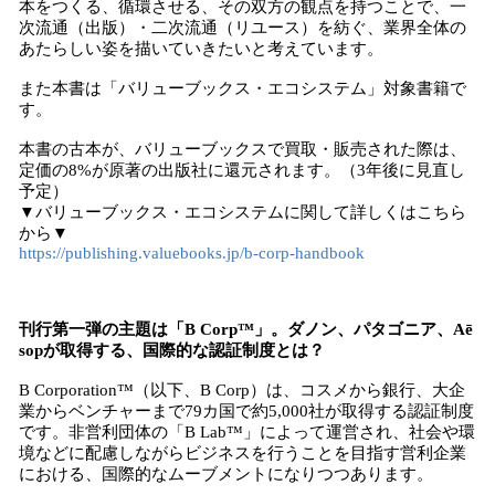
本をつくる、循環させる、その双方の観点を持つことで、一
次流通（出版）・二次流通（リユース）を紡ぐ、業界全体の
あたらしい姿を描いていきたいと考えています。
また本書は「バリューブックス・エコシステム」対象書籍で
す。
本書の古本が、バリューブックスで買取・販売された際は、
定価の8%が原著の出版社に還元されます。（3年後に見直し
予定）
▼バリューブックス・エコシステムに関して詳しくはこちら
から▼
https://publishing.valuebooks.jp/b-corp-handbook
刊行第一弾の主題は「B Corp™️」。ダノン、パタゴニア、Aē
sopが取得する、国際的な認証制度とは？
B Corporation™️（以下、B Corp）は、コスメから銀行、大企
業からベンチャーまで79カ国で約5,000社が取得する認証制度
です。非営利団体の「B Lab™️」によって運営され、社会や環
境などに配慮しながらビジネスを行うことを目指す営利企業
における、国際的なムーブメントになりつつあります。