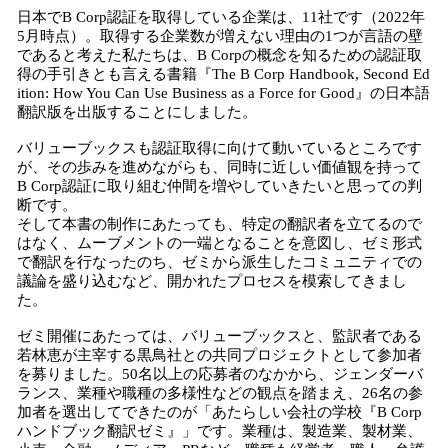
日本でB Corp認証を取得している企業は、11社です（2022年
5月時点）。取得する企業数が増えない理由の1つが言語の壁
であると考えた私たちは、B Corpの概念を知るための認証取
得の手引きとも言える書籍『The B Corp Handbook, Second Ed
ition: How You Can Use Business as a Force for Good』の日本語
翻訳版を出版することにしました。
バリューブックスも認証取得に向けて動いているところです
が、その歩みを進めながらも、同時に近しい価値観を持って
B Corp認証に取り組む仲間を増やしていきたいと思っての判
断です。
そして本書の制作にあたっても、特定の翻訳者を立てるので
はなく、ムーブメントの一端となることを意図し、ゼミ形式
で翻訳を行なったのち、ゼミから派生したコミュニティでの
議論を盛り込むなど、開かれたプロセスを模索してきまし
た。
ゼミ開催にあたっては、バリューブックスと、監訳者である
若林恵が主宰する黒鳥社との共同プロジェクトとして参加者
を募りました。50名以上の応募者のなかから、ジェンダーバ
ランス、業種や職種の多様性などの観点を踏まえ、26名の参
加者を選出してできたのが「あたらしい会社の学校『B Corp
ハンドブック翻訳ゼミ』」です。業種は、製造業、製材業、