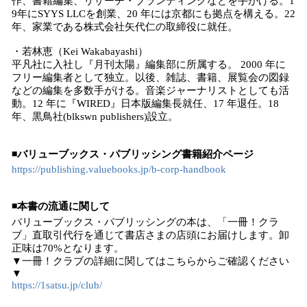
作、書籍編集、リサーチ・ブランディングなどを手がける。1
9年にSYYS LLCを創業、20 年には京都にも拠点を構える。22
年、家業である株式会社矢代仁の取締役に就任。
・若林恵（Kei Wakabayashi）
平凡社に入社し『月刊太陽』編集部に所属する。 2000 年に
フリー編集者として独立。以後、雑誌、書籍、展覧会の図録
などの編集を多数手がける。音楽ジャーナリストとしても活
動。12 年に『WIRED』日本版編集長就任、17 年退任。18
年、黒鳥社(blkswn publishers)設立。
◾️バリューブックス・パブリッシング書籍紹介ページ
https://publishing.valuebooks.jp/b-corp-handbook
◾️本書の流通に関して
バリューブックス・パブリッシングの本は、「一冊！クラ
ブ」直取引代行を通じて書店さまの店頭にお届けします。卸
正味は70%となります。
▼一冊！クラブの詳細に関してはこちらからご確認ください
▼
https://1satsu.jp/club/