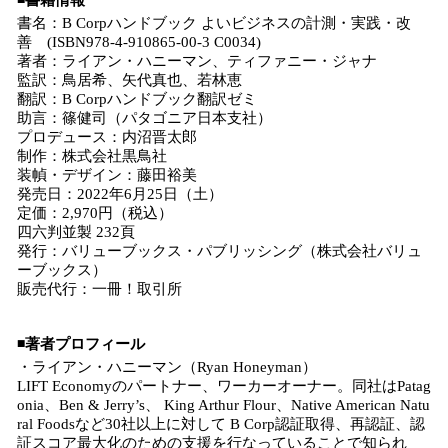
◾️書籍情報
書名：B Corpハンドブック よいビジネスの計測・実践・改
善 (ISBN978-4-910865-00-3 C0034)
著者：ライアン・ハニーマン、ティファニー・ジャナ
監訳：鳥居希、矢代真也、若林恵
翻訳：B Corpハンドブック翻訳ゼミ
助言：篠健司（パタゴニア日本支社）
プロデュース：内沼晋太郎
制作：株式会社黒鳥社
装幀・デザイン：藤田裕美
発売日：2022年6月25日（土）
定価：2,970円（税込）
四六判並製 232頁
発行：バリューブックス・パブリッシング（株式会社バリュ
ーブックス）
販売代行：一冊！取引所
◾️著者プロフィール
・ライアン・ハニーマン（Ryan Honeyman）
LIFT Economyのパートナー、ワーカーオーナー。同社はPatag
onia、Ben & Jerry’s、 King Arthur Flour、Native American Natu
ral Foodsなど30社以上に対して B Corp認証取得、再認証、認
証スコア最大化のための支援を行なっていることで知られ