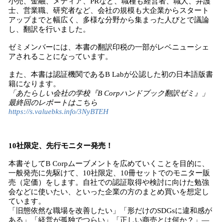
小売、金融、メディア、PRなど、職種も経営者、職人、弁護
士、営業職、研究者など、会社の規模も大企業からスタート
アップまでと幅広く、多様な分野から集まった人びとで議論
し、翻訳を行いました。
ゼミメンバーには、本書の翻訳印税の一部がレベニューシェ
アされることになっています。
また、本書は認証機関であるB Labが公認した初の日本語版書
籍になります。
「あたらしい会社の学校『B Corpハンドブック翻訳ゼミ』」
最終回のレポートはこちら
https://s.valuebks.info/3NyBTEH
10社限定、先行モニター発売！
本書そしてB Corpムーブメントを広めていくことを目的に、
一般発売に先駆けて、10社限定、10冊セットでのモニター販
売（定価）をします。自社での認証取得や検討に向けた勉強
会などに使いたい、といった企業の方のまとめ買いを想定し
ています。
「旧態依然な職場を改善したい」「形だけのSDGsに違和感が
ある」「経営が孤独でつらい」「正しい商売とは何か？」―