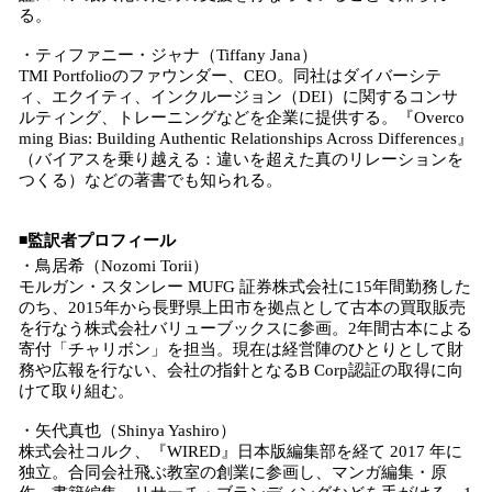
る。
・ティファニー・ジャナ（Tiffany Jana）
TMI Portfolioのファウンダー、CEO。同社はダイバーシテ
ィ、エクイティ、インクルージョン（DEI）に関するコンサ
ルティング、トレーニングなどを企業に提供する。『Overco
ming Bias: Building Authentic Relationships Across Differences』
（バイアスを乗り越える：違いを超えた真のリレーションを
つくる）などの著書でも知られる。
◾️監訳者プロフィール
・鳥居希（Nozomi Torii）
モルガン・スタンレー MUFG 証券株式会社に15年間勤務した
のち、2015年から長野県上田市を拠点として古本の買取販売
を行なう株式会社バリューブックスに参画。2年間古本による
寄付「チャリボン」を担当。現在は経営陣のひとりとして財
務や広報を行ない、会社の指針となるB Corp認証の取得に向
けて取り組む。
・矢代真也（Shinya Yashiro）
株式会社コルク、『WIRED』日本版編集部を経て 2017 年に
独立。合同会社飛ぶ教室の創業に参画し、マンガ編集・原