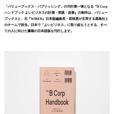
ね
！
「バリューブックス・パブリッシング」の刊行第一弾となる『B Corp
数
ハンドブック よいビジネスの計測・実践・改善』の制作は、バリュー
を
ブックスと、元『WIRED』日本版編集長・若林恵が主宰する黒鳥社と
読
のチームで担当。日本で「よいビジネス」に取り組もうとする、すべ
み
ての人に向けた書籍の日本語版を刊行します。
込
み
中
で
す