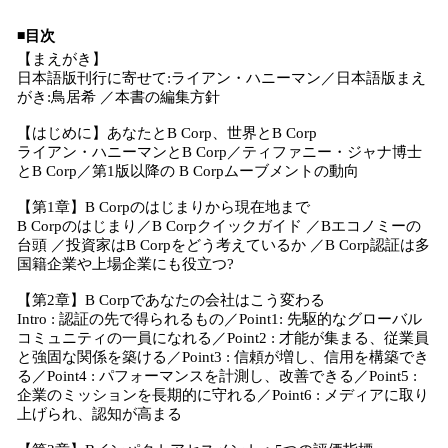
◾️目次
【まえがき】
日本語版刊行に寄せて:ライアン・ハニーマン／日本語版まえ
がき:鳥居希 ／本書の編集方針
【はじめに】あなたとB Corp、世界とB Corp
ライアン・ハニーマンとB Corp／ティファニー・ジャナ博士
とB Corp／第1版以降の B Corpムーブメントの動向
【第1章】B Corpのはじまりから現在地まで
B Corpのはじまり／B Corpクイックガイド ／Bエコノミーの
台頭 ／投資家はB Corpをどう考えているか ／B Corp認証は多
国籍企業や上場企業にも役立つ?
【第2章】B Corpであなたの会社はこう変わる
Intro : 認証の先で得られるもの／Point1: 先駆的なグローバル
コミュニティの一員になれる／Point2 : 才能が集まる、従業員
と強固な関係を築ける／Point3 : 信頼が増し、信用を構築でき
る／Point4 : パフォーマンスを計測し、改善できる／Point5 :
企業のミッションを長期的に守れる／Point6 : メディアに取り
上げられ、認知が高まる