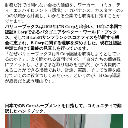
財務だけでは測れない会社の価値を、​​ワーカー、コミュニテ
ィ、エンバイロメント（環境）、ガバナンス、カスタマーの5
つの領域から計測し、いかなる企業でも取得を目指すことが
できます。
バリューブックスは2015年にB Corpと出会い、16年に米国で
認証B Corpであるパタゴニアやベター・ワールド・ブック
ス、そしてB Labのサンフランシスコオフィスを訪問する機
会に恵まれ、B Corpに関する理解を深めました。現在は認証
申請に向けて最終の見直しを行っています。
「なぜバリューブックスはB Corp認証を取得しようとしてい
るのか？」。よく聞かれる質問ですが、「自分たちの価値観
にフィットし、さまざまな取り組みを包括的、かつ客観的に
見ることができる指標であり、計測、実践、そして改善を続
けていくのに役立つしくみだから」というのが、B Corp認証
が必要だと思う理由です。
日本でのB Corpムーブメントを目指して。コミュニティで翻
訳したハンドブック。