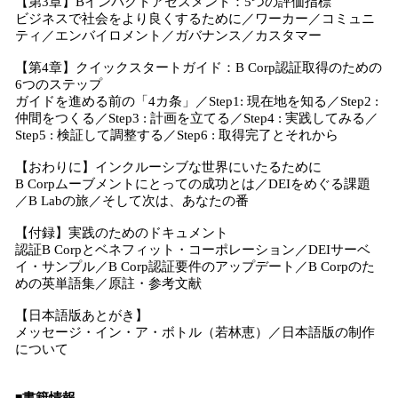
【第3章】Bインパクトアセスメント：5つの評価指標
ビジネスで社会をより良くするために／ワーカー／コミュニ
ティ／エンバイロメント／ガバナンス／カスタマー
【第4章】クイックスタートガイド：B Corp認証取得のための
6つのステップ
ガイドを進める前の「4カ条」／Step1: 現在地を知る／Step2 :
仲間をつくる／Step3 : 計画を立てる／Step4 : 実践してみる／
Step5 : 検証して調整する／Step6 : 取得完了とそれから
【おわりに】インクルーシブな世界にいたるために
B Corpムーブメントにとっての成功とは／DEIをめぐる課題
／B Labの旅／そして次は、あなたの番
【付録】実践のためのドキュメント
認証B Corpとベネフィット・コーポレーション／DEIサーベ
イ・サンプル／B Corp認証要件のアップデート／B Corpのた
めの英単語集／原註・参考文献
【日本語版あとがき】
メッセージ・イン・ア・ボトル（若林恵）／日本語版の制作
について