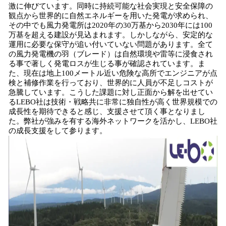
激に伸びています。同時に持続可能な社会実現と安全保障の
観点から世界的に自然エネルギーを用いた発電が求められ、
その中でも風力発電所は2020年の30万基から2030年には100
万基を超える建設が見込まれます。しかしながら、安定的な
運用に必要な保守が追い付いていない問題があります。全て
の風力発電機の羽（ブレード）は自然環境や雷等に浸食され
る事で著しく発電ロスが生じる事が確認されています。ま
た、現在は地上100メートル近い危険な高所でエンジニアが点
検と補修作業を行っており、世界的に人員が不足しコストが
急騰しています。こうした課題に対し正面から解を出せてい
るLEBO社は技術・戦略共に非常に独自性が高く世界規模での
成長性を期待できると感じ、支援させて頂く事となりまし
た。弊社が強みを有する海外ネットワークを活かし、LEBO社
の成長支援をして参ります。