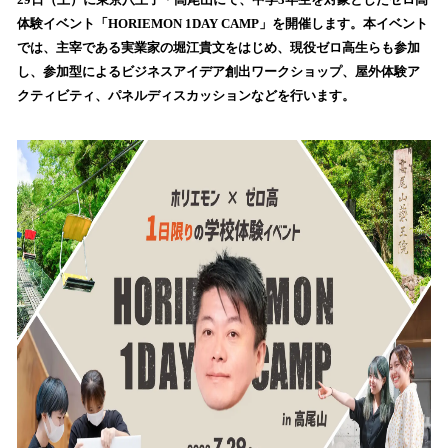
を
体験イベント「HORIEMON 1DAY CAMP」を開催します。本イベント
読
では、主宰である実業家の堀江貴文をはじめ、現役ゼロ高生らも参加
み
し、参加型によるビジネスアイデア創出ワークショップ、屋外体験ア
込
クティビティ、パネルディスカッションなどを行います。
み
中
で
す