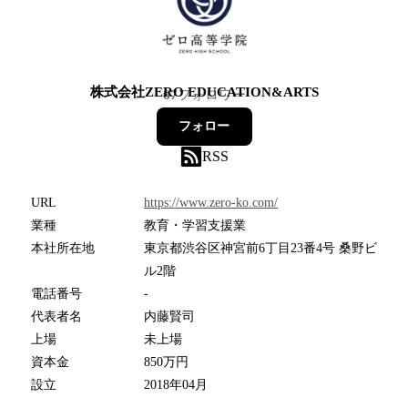
株式会社ZERO EDUCATION&ARTS
67
フォロワー
フォロー
RSS
URL
https://www.zero-ko.com/
業種
教育・学習支援業
本社所在地
東京都渋谷区神宮前6丁目23番4号 桑野ビ
ル2階
電話番号
-
代表者名
内藤賢司
上場
未上場
資本金
850万円
設立
2018年04月