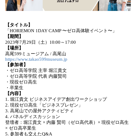
【タイトル】
「HORIEMON
1DAY CAMP 〜ゼロ高体験イベント〜」
【期間】
2023年7月29日（土）10:00～17:00
【場所】
高尾599ミュージアム / 高尾山
https://www.takao599museum.jp
【参加者】
・ゼロ高等学院 主宰 堀江貴文
・ゼロ高等学院 代表 内藤賢司
・現役ゼロ高生
・卒業生
【内容】
1. 堀江貴文 ビジネスアイデア創出ワークショップ
2. 現役ゼロ高生「ビジネスプレゼン」
3. 高尾山での屋外アクティビティ
4. パネルディスカッション
登壇者：堀江貴文 × 内藤 賢司（ゼロ高代表）× 現役ゼロ高生
× ゼロ高卒業生
5. 参加者も交えたQ&A