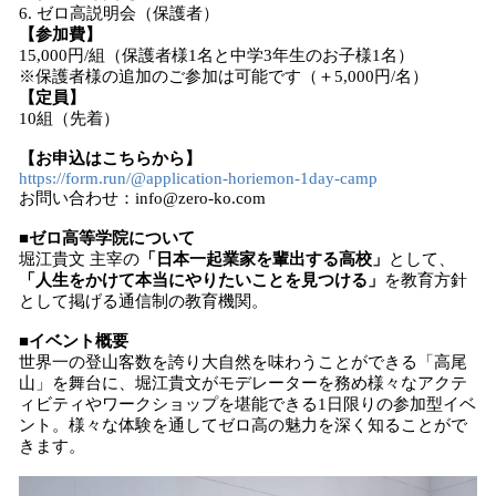
6. ゼロ高説明会（保護者）
【参加費】
15,000円/組（保護者様1名と中学3年生のお子様1名）
※保護者様の追加のご参加は可能です（＋5,000円/名）
【定員】
10組（先着）
【お申込はこちらから】
https://form.run/@application-horiemon-1day-camp
お問い合わせ：info@zero-ko.com
■ゼロ高等学院について
堀江貴文 主宰の
「日本一起業家を輩出する高校」
として、
「人生をかけて本当にやりたいことを見つける」
を教育方針
として掲げる通信制の教育機関。
■イベント概要
世界一の登山客数を誇り大自然を味わうことができる「高尾
山」を舞台に、堀江貴文がモデレーターを務め様々なアクテ
ィビティやワークショップを堪能できる1日限りの参加型イベ
ント。様々な体験を通してゼロ高の魅力を深く知ることがで
きます。