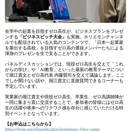
在学中の起業を目指すゼロ高生が、ビジネスプランをプレゼ
ンする
「ビジネスピッチ大会」
も実施。ホリエモンチャンネ
ルでも配信されている人気のコンテンツで、「日本一起業家
を輩出する高校」を目指すゼロ高の選抜メンバーたちによる
渾身のプレゼンを生で見ることができます。
パネルディスカッションでは、現役ゼロ高生を交えて「これ
からの学び」や「AI教育」といった最新の教育テーマについ
て堀江貴文とゼロ高代表 内藤賢司を交えて議論します。ここ
でしか聞けない話や、堀江貴文に直接質問できるコーナーも
予定しています。
実業家の堀江貴文や現役ゼロ高生、卒業生、ゼロ高講師陣が
一同に集まり直に交流することで、参加者の皆様にはゼロ高
生の活躍や将来へのワクワク感を存分に感じていただける特
別イベントとなっています。
【お申込はこちらから】
https://form.run/@application-horiemon-1day-camp