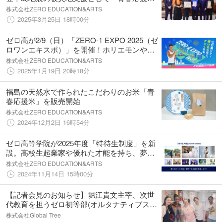
米」200kgを寄贈
株式会社ZERO EDUCATION&ARTS
2025年3月25日 18時00分
ゼロ高が2/9（日）「ZERO-1 EXPO 2025（ゼ
ロワンエキスポ）」を開催！ホリエモンやゼ
ロ高生が創る夢と情熱の祭典！
株式会社ZERO EDUCATION&ARTS
2025年1月19日 20時18分
福島の天然水で作られたこだわりのお米「青
春応援米」を販売開始
株式会社ZERO EDUCATION&ARTS
2024年12月2日 16時54分
ゼロ高等学院が2025年度「特待生制度」を新
設。高校生起業家や優れた才能を持ち、夢に
向かって本気で挑戦する生徒を支援！
株式会社ZERO EDUCATION&ARTS
2024年11月14日 15時00分
【記者会見のお知らせ】堀江貴文主宰、次世
代教育を担うゼロ初等部(オルタナティブスク
ール)が2025年4月開校
株式会社Global Tree