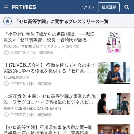
ログイン
新規登録
「ゼロ高等学院」に関するプレスリリース一覧
『小学ゼロ年生 7歳からの進路相談』──堀江
貴文×「ゼロ初等部」校長・岩崎氏が語る「誰
ひとり取り残さない教育」、9月11日（木）発
株式会社小学館集英社プロダクション(ShoPro)
売
2025年9月11日 12時00分
【17LIVE株式会社】 行動を通じて社会の中で
実践的に学べる環境を提供する『ゼロ高』に
て、Japan Country Managerの浅見周平が特別
17LIVE株式会社
授業を実施
2025年8月8日 12時00分
＜堀江貴文 主宰＞ ゼロ高等学院が事業共創施
設、フラグヨコハマで高校生のビジネスピッ
チイベント「ZERO-1 PITCH 2025（ゼロワン
株式会社ZERO EDUCATION&ARTS
ピッチ）」を開催。
2025年7月4日 16時06分
【ゼロ高等学院】石川県知事を表敬訪問─能
登半島地震の被災地支援として「青春応援