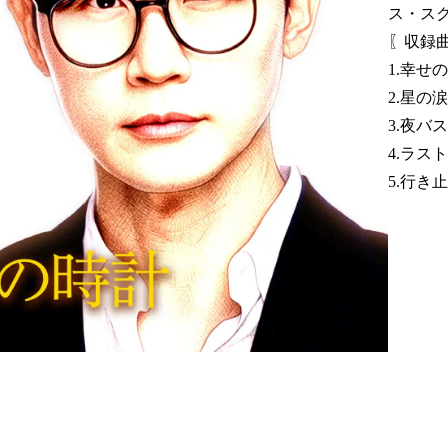
ス・ス
〖収録
1.幸せ
2.星の
3.夜バ
4.ラス
5.行き