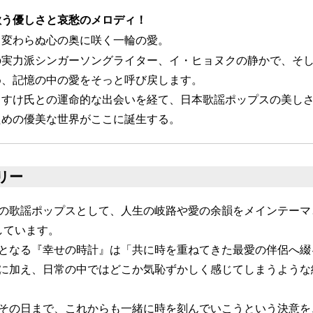
！
歌う優しさと哀愁のメロディ！
数
を
、変わらぬ心の奥に咲く一輪の愛。
読
の実力派シンガーソングライター、イ・ヒョヌクの静かで、そ
み
め、記憶の中の愛をそっと呼び戻します。
込
み
うすけ氏との運命的な出会いを経て、日本歌謡ポップスの美し
中
ための優美な世界がここに誕生する。
で
す
リー
の歌謡ポップスとして、人生の岐路や愛の余韻をメインテーマ
しています。
となる『幸せの時計』は「共に時を重ねてきた最愛の伴侶へ綴
に加え、日常の中ではどこか気恥ずかしく感じてしまうような
その日まで、これからも一緒に時を刻んでいこうという決意を