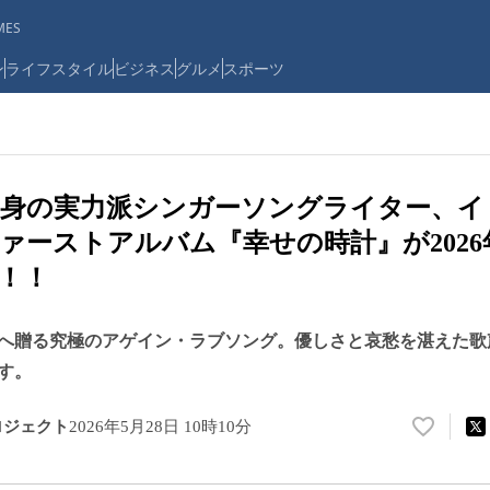
ES
ン
ライフスタイル
ビジネス
グルメ
スポーツ
出身の実力派シンガーソングライター、イ
ァーストアルバム『幸せの時計』が2026年
！！
へ贈る究極のアゲイン・ラブソング。優しさと哀愁を湛えた歌
す。
ロジェクト
2026年5月28日 10時10分
い
い
ね