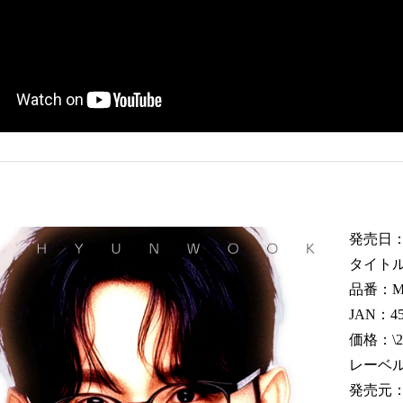
発売日：20
タイト
品番：MY
JAN：45
価格：\2
レーベル
発売元