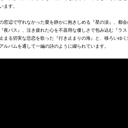
います。
の窓辺で守れなかった愛を静かに抱きしめる『星の涙』、都会
『夜バス』、泣き疲れた心を不器用な優しさで包み込む『ラス
止まる切実な悲恋を歌った『行き止まりの海』と、移ろいゆく
アルバムを通して一編の詩のように綴られています。