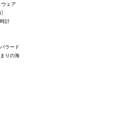
クウェア
曲〗
の時計
涙
ス
トバラード
止まりの海