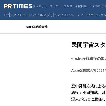
プレスリリース・ニュースリリース配信サービスのPR TIM
Top
テクノロジー
モバイル
アプリ
エンタメ
ビューティー
ファッショ
AstroX株式会社
民間宇宙スタ
~ 元freee取締役
AstroX株式会社
202
空中発射方式による
締役：小田翔武、以下
澄人がCSOに就任