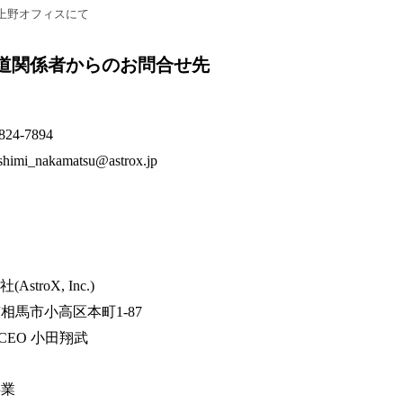
京上野オフィスにて
道関係者からのお問合せ先
4-7894
_nakamatsu@astrox.jp
stroX, Inc.)
相馬市小高区本町1-87
CEO 小田翔武
事業