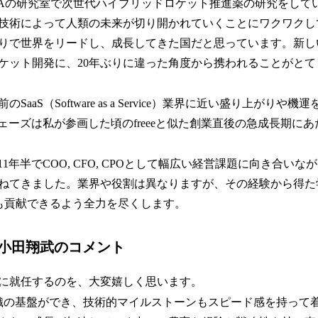
XAの研究室で次世代ハイブリッドロケット推進薬の研究をして
技術によって人類の未来が切り開かれていくことにワクワクし
りで世界をリードし、成長してきた国だと思っています。新し
ケット開発に、20年ぶりに違った角度から携われることがとて
SaaS（Software as a Service）業界に近い盛り上がりや
業フェーズは私が参画した頃のfreeeと似た創業直後の急成長期に
た11年半でCOO, CFO, CPOとして幅広い経営課題に向き合い
ねてきました。業界や役割は異なりますが、その経験から得た学
でも貢献できるよう全力を尽くします。
O小田翔武のコメント
Oに就任するのを、大変嬉しく思います。
織の基盤ができ、技術的マイルストーンもスピード感を持って