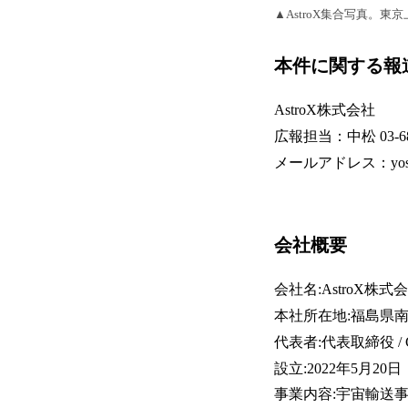
▲AstroX集合写真。東
本件に関する報
AstroX株式会社
広報担当：中松 03-682
メールアドレス：yoshimi
会社概要
会社名:AstroX株式会社(A
本社所在地:福島県南
代表者:代表取締役 / 
設立:2022年5月20日
事業内容:宇宙輸送