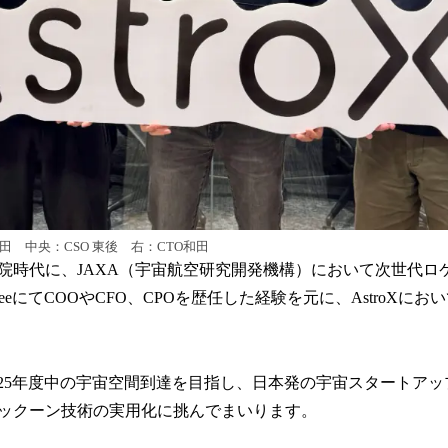
田 中央：CSO 東後 右：CTO和田
院時代に、JAXA（宇宙航空研究開発機構）において次世代ロ
eeにてCOOやCFO、CPOを歴任した経験を元に、AstroXにお
、2025年度中の宇宙空間到達を目指し、日本発の宇宙スタートア
ックーン技術の実用化に挑んでまいります。