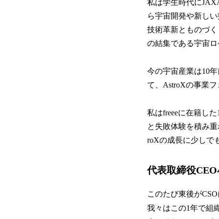
私は学生時代にJA
ら宇宙開発や新しい
技術革新とものづく
の結集である宇宙ロ
今の宇宙産業は10年前の
て、AstroXの事
私はfreeeに在籍し
と失敗体験を積み重
roXの成長に少し
代表取締役CE
このたび東後がCS
我々はこの1年で組