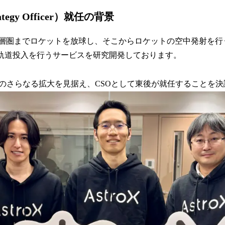
み
込
rategy Officer）就任の背景
み
中
で成層圏までロケットを放球し、そこからロケットの空中発射を行う
で
衛星軌道投入を行うサービスを研究開発しております。
す
のさらなる拡大を見据え、CSOとして東後が就任することを決