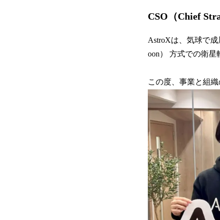
CSO（Chief St
AstroXは、気球
oon） 方式での
この度、事業と組織