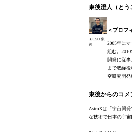
東後澄人（とうご・すみ
＜プロフ
▲CSO 東
2005年
後
組む。201
開発に従事。
まで取締役
空研究開発
東後からのコメ
AstroXは「宇宙開発
な技術で日本の宇宙