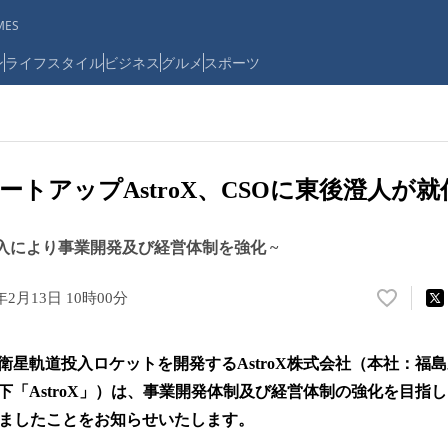
ES
ン
ライフスタイル
ビジネス
グルメ
スポーツ
ートアップAstroX、CSOに東後澄人が就
の加入により事業開発及び経営体制を強化 ~
5年2月13日 10時00分
い
い
ね
衛星軌道投入ロケットを開発するAstroX株式会社（本社：福
！
数
「AstroX」）は、事業開発体制及び経営体制の強化を目指し、
を
しましたことをお知らせいたします。
読