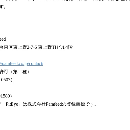
す。
ed
区東上野2-7-6 東上野TIビル4階
://parafeed.co.jp/contact/
許可（第二種）
0503）
1589）
「PitEye」は株式会社Parafeedの登録商標です。