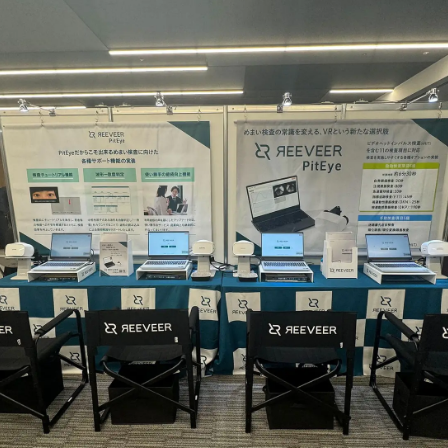
数
を
読
み
込
み
中
で
す