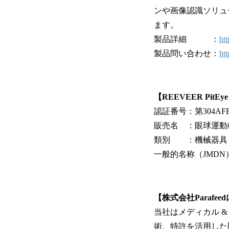
ンや画像認識ソリュ
ます。
製品詳細 ：
htt
製品問い合わせ：
htt
【REEVEER PitE
認証番号：第304AFBZ
販売名 ：眼球運動検査装
類別 ：機械器具 2
一般的名称（JMDN）
【株式会社Parafe
当社はメディカル 
術、特許を活用した