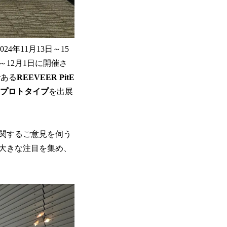
4年11月13日～15
～12月1日に開催さ
である
REEVEER PitE
プロトタイプ
を出展
関するご意見を伺う
大きな注目を集め、