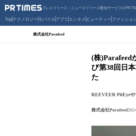
プレスリリース・ニュースリリース配信サービスのPR TIM
Top
テクノロジー
モバイル
アプリ
エンタメ
ビューティー
ファッショ
株式会社Parafeed
(株)Para
び第38回日
た
REEVEER Pi
株式会社Parafeed
20