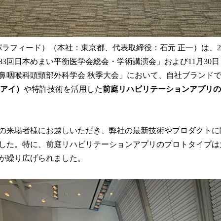
d（パラフィード）（本社：東京都、代表取締役：石元 正一）は、202
3回日本めまい平衡医学会総会・学術講演会」および11月30日
耳鼻咽喉科頭頸部外科学会 秋季大会」において、自社ブランド
トアイ）
や特許技術を活用した
前庭リハビリテーションアプリの
の来場者様にお越しいただき、弊社の最新技術やプロダクトに
した。特に、前庭リハビリテーションアプリのプロトタイプは
が繰り広げられました。