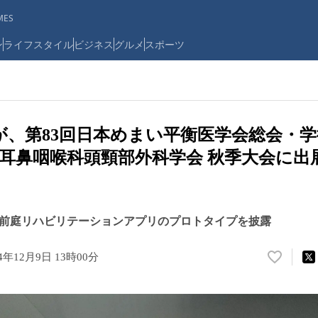
ES
ン
ライフスタイル
ビジネス
グルメ
スポーツ
feedが、第83回日本めまい平衡医学会総会
本耳鼻咽喉科頭頸部外科学会 秋季大会に
tEyeや前庭リハビリテーションアプリのプロトタイプを披露
24年12月9日 13時00分
い
い
ね
！