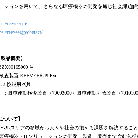
ーションを用いて、さらなる医療機器の開発を通じ社会課題解
ps://reeveer.jp/
ps://reeveer.jp/contact/
ye 製品概要】
X00105000 号
置 REEVEER-PitEye
2 検眼用器具
：眼球運動検査装置（70093000）眼球運動刺激装置（7010100
edについて】
& ヘルスケアの領域から人々や社会の抱える課題を解決するこ
医療機器・ITソリューションの開発・製造・販売まで含む包括