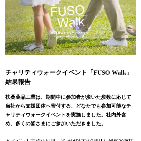
を
読
み
込
み
中
で
す
チャリティウォークイベント「FUSO Walk」
結果報告
扶桑薬品工業は、期間中に参加者が歩いた歩数に応じて
当社から支援団体へ寄付する、どなたでも参加可能なチ
ャリティウォークイベントを実施しました。社内外含
め、多くの皆さまにご参加いただきました。