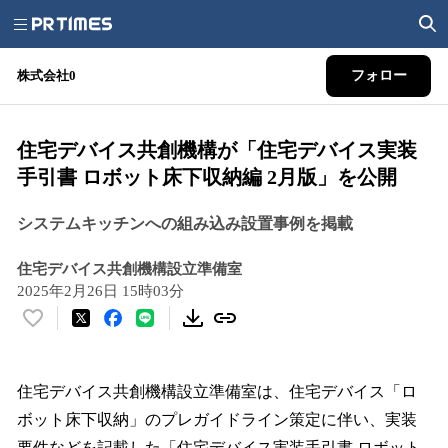
株式会社0
フォロー
住宅デバイス共創機構が「住宅デバイス実装
手引書 ロボット床下収納編 2月版」を公開
システムキッチンへの組み込み設置事例を掲載
住宅デバイス共創機構設立準備室
2025年2月26日 15時03分
い
い
ね
！
住宅デバイス共創機構設立準備室は、住宅デバイス「ロ
数
ボット床下収納」のプレガイドライン策定に伴い、実装
を
要件などを記載した「住宅デバイス実装手引書 ロボット