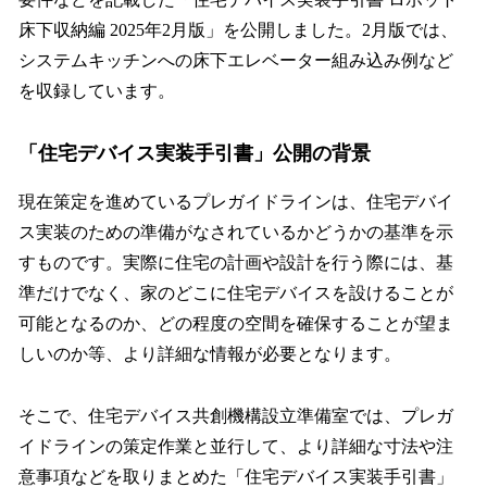
読
み
床下収納編 2025年2月版」を公開しました。2月版では、
込
システムキッチンへの床下エレベーター組み込み例など
み
を収録しています。
中
で
す
「住宅デバイス実装手引書」公開の背景
現在策定を進めているプレガイドラインは、住宅デバイ
ス実装のための準備がなされているかどうかの基準を示
すものです。実際に住宅の計画や設計を行う際には、基
準だけでなく、家のどこに住宅デバイスを設けることが
可能となるのか、どの程度の空間を確保することが望ま
しいのか等、より詳細な情報が必要となります。
そこで、住宅デバイス共創機構設立準備室では、プレガ
イドラインの策定作業と並行して、より詳細な寸法や注
意事項などを取りまとめた「住宅デバイス実装手引書」