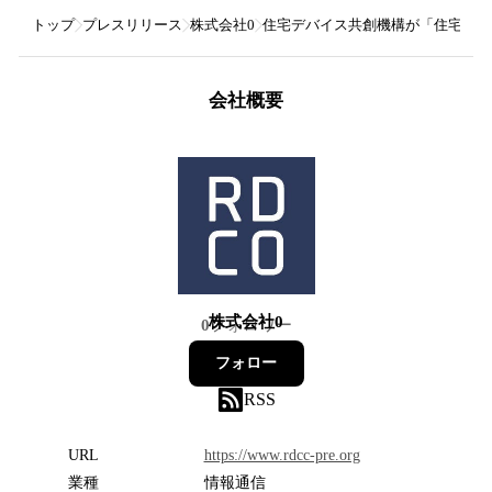
トップ
プレスリリース
株式会社0
住宅デバイス共創機構が「住宅デバ
会社概要
株式会社0
0
フォロワー
フォロー
RSS
URL
https://www.rdcc-pre.org
業種
情報通信