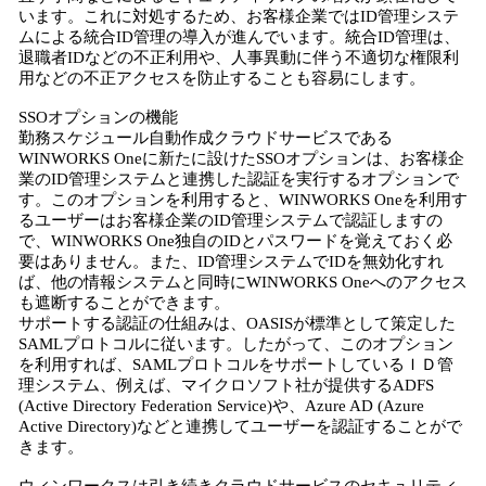
います。これに対処するため、お客様企業ではID管理システ
ムによる統合ID管理の導入が進んでいます。統合ID管理は、
退職者IDなどの不正利用や、人事異動に伴う不適切な権限利
用などの不正アクセスを防止することも容易にします。
SSOオプションの機能
勤務スケジュール自動作成クラウドサービスである
WINWORKS Oneに新たに設けたSSOオプションは、お客様企
業のID管理システムと連携した認証を実行するオプションで
す。このオプションを利用すると、WINWORKS Oneを利用す
るユーザーはお客様企業のID管理システムで認証しますの
で、WINWORKS One独自のIDとパスワードを覚えておく必
要はありません。また、ID管理システムでIDを無効化すれ
ば、他の情報システムと同時にWINWORKS Oneへのアクセス
も遮断することができます。
サポートする認証の仕組みは、OASISが標準として策定した
SAMLプロトコルに従います。したがって、このオプション
を利用すれば、SAMLプロトコルをサポートしているＩＤ管
理システム、例えば、マイクロソフト社が提供するADFS
(Active Directory Federation Service)や、Azure AD (Azure
Active Directory)などと連携してユーザーを認証することがで
きます。