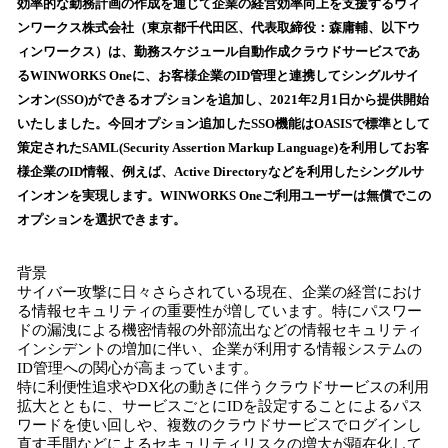
！
効率的な勤務計画の作成を通じて企業の経営効率向上を支援するウィ
数
ンワークス株式会社（東京都千代田区、代表取締役：森庸輔、以下ウ
を
ィンワークス）は、勤務スケジュール自動作成クラウドサービスであ
読
るWINWORKS Oneに、お客様企業のID管理と連携してシングルサイ
み
ンオン(SSO)ができるオプションを追加し、2021年2月1日から提供開始
込
いたしました。今回オプション追加したSSO機能はOASISで標準として
み
策定されたSAML(Security Assertion Markup Language)を利用してお客
中
で
様企業のID情報、例えば、Active Directoryなどを利用したシングルサ
す
インオンを実現します。WINWORKS Oneご利用ユーザーは無償でこの
オプションを選択できます。
背景
サイバー攻撃に日々さらされている現在、企業の経営におけ
る情報セキュリティの重要性が増しています。特にパスワー
ドの漏洩による機密情報の外部流出などの情報セキュリティ
インシデントの増加に伴い、企業が利用する情報システムの
ID管理への関心が高まっています。
特に利便性追求やDX化の動きに伴うクラウドサービスの利用
拡大とともに、サービスごとにIDを設定することによるパス
ワードを使い回しや、複数のクラウドサービスでログインし
直す手間などによるセキュリティリスクの増大が顕在化して