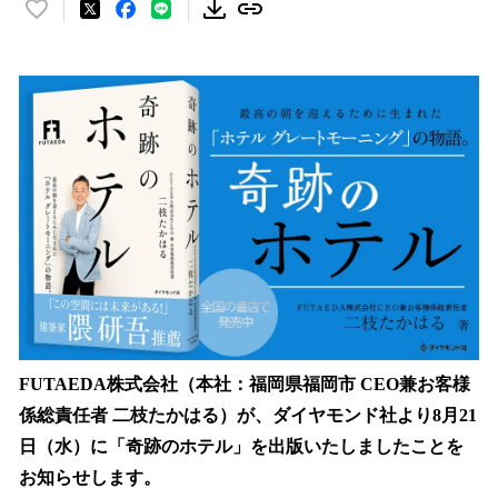
い
い
ね
！
数
を
読
み
込
み
中
で
す
FUTAEDA株式会社（本社：福岡県福岡市 CEO兼お客様
係総責任者 二枝たかはる）が、ダイヤモンド社より8月21
日（水）に「奇跡のホテル」を出版いたしましたことを
お知らせします。