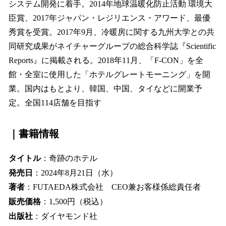
システム開発に着手。2014年地球温暖化防止活動 環境大
臣賞、2017年ジャパン・レジリエンス・アワード、最優
秀賞を受賞。2017年9月、冷暖房に関する九州大学との共
同研究成果がネイチャーグループの総合科学誌『Scientific
Reports』に掲載される。2018年11月、「F-CON」を全
館・全室に使用した「ホテルグレートモーニング」を開
業。国内はもとより、韓国、中国、タイなどに開業予
定。全国114店舗を目指す
｜
書籍情報
タイトル
：奇跡のホテル
発売日
：2024年8月21日（水）
著者
：FUTAEDA株式会社 CEO兼お客様係総責任者
販売価格
：1,500円（税込）
出版社
：ダイヤモンド社