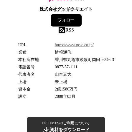
株式会社グッドクリエイト
2
フォロワー
フォロー
RSS
URL
https://www.gc-c.co.jp/
業種
情報通信
本社所在地
香川県丸亀市綾歌町岡田下346-3
電話番号
0877-57-1111
代表者名
山本真大
上場
未上場
資本金
2億1580万円
設立
2000年03月
PR TIMESのご利用について
資料をダウンロード