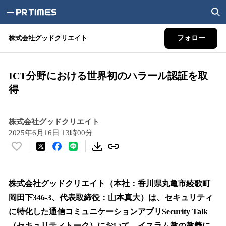
株式会社グッドクリエイト
フォロー
ICT分野における世界初のハラール認証を取
得
株式会社グッドクリエイト
2025年6月16日 13時00分
い
い
ね
！
株式会社グッドクリエイト（本社：香川県丸亀市綾歌町
数
岡田下346-3、代表取締役：山本真大）は、セキュリティ
を
に特化した通信コミュニケーションアプリSecurity Talk
読
み
（セキュリティトーク）において、イスラム教の教義に