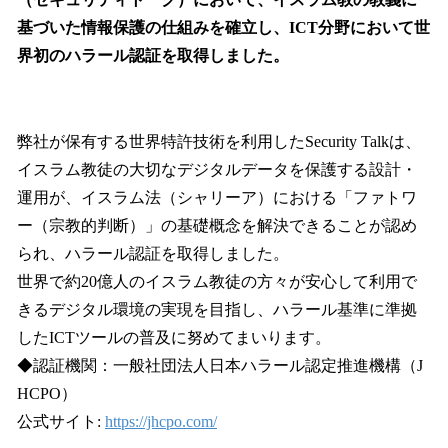
込
基づいた情報保護の仕組みを確立し、ICT分野において世
み
界初のハラール認証を取得しました。
中
で
す
弊社が保有する世界特許技術を利用したSecurity Talkは、
イスラム教徒の大切なデジタルデータを保護する設計・
運用が、イスラム法（シャリーア）における「ファトワ
ー（宗教的判断）」の基礎概念を解決できることが認め
られ、ハラール認証を取得しました。
世界で約20億人のイスラム教徒の方々が安心して利用で
きるデジタル環境の実現を目指し、ハラール基準に準拠
したICTツールの普及に努めてまいります。
◆認証機関：一般社団法人日本ハラール認定推進機構（J
HCPO）
公式サイト:
https://jhcpo.com/