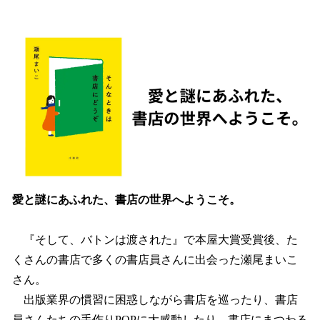
い
ね
！
数
を
読
み
込
み
中
で
す
愛と謎にあふれた、書店の世界へようこそ。
『そして、バトンは渡された』で本屋大賞受賞後、た
くさんの書店で多くの書店員さんに出会った瀬尾まいこ
さん。
出版業界の慣習に困惑しながら書店を巡ったり、書店
員さんたちの手作りPOPに大感動したり。書店にまつわる