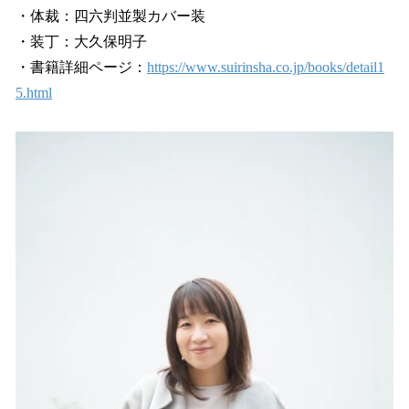
・体裁：四六判並製カバー装
・装丁：大久保明子
・書籍詳細ページ：
https://www.suirinsha.co.jp/books/detail1
5.html