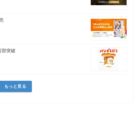
売
万部突破
もっと見る