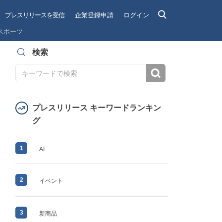
プレスリリースを受信
企業登録申請
ログイン
スポーツ
検索
検索
プレスリリース キーワードランキン
グ
1
AI
2
イベント
3
新商品