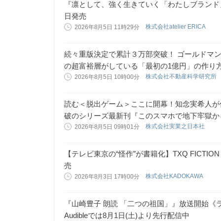
『凛として、強く生きていく「わたしブランド」
日発売
株式会社atelier ERICA
2026年8月5日 11時29分
続々重版決定で累計３万部突破！ ゴールドマ
の超富裕層がしている「最初の1億円」の作り
株式会社不動産科学研究所
2026年8月5日 10時00分
読む＜脱出ゲーム＞ここに開幕！知念実希人が
破のシリーズ最新刊『このスマホで地下牢獄か
株式会社実業之日本社
2026年8月5日 09時01分
【テレビ東京の“怪作”が書籍化】TXQ FICTIO
売
株式会社KADOKAWA
2026年8月3日 17時00分
『山崎豊子 朗読 「二つの祖国」』放送開始《ラ
Audibleでは8月1日(土)より先行配信中