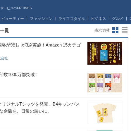
ビスのPR TIMES
ビューティー
ファッション
ライフスタイル
ビジネス
グルメ
一覧
表示切替
9割』が3刷実施！Amazon 15カテゴ
式会社
数1000万部突破！
』オリジナルTシャツを発売、B4キャンバス
烈な余韻を、日常の装いに。