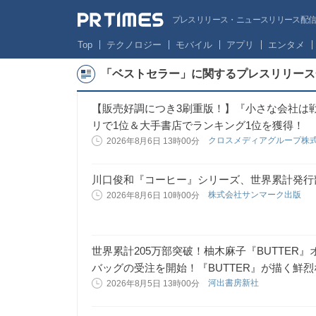
プレスリリース・ニュースリリース配信サー
Top
テクノロジー
モバイル
アプリ
エンタメ
「ベストセラー」に関するプレスリリース
【販売好調につき3刷重版！】『小さな会社は戦略が
リで1位＆大手書店でランキング1位を獲得！
クロスメディアグループ株
2026年8月6日 13時00分
川口俊和『コーヒー』シリーズ、世界累計発行部
株式会社サンマーク出版
2026年8月6日 10時00分
世界累計205万部突破！柚木麻子『BUTTER
バッグの受注を開始！『BUTTER』が描く鮮
河出書房新社
2026年8月5日 13時00分