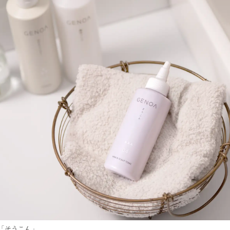
読
み
込
み
中
で
す
「そうこん」