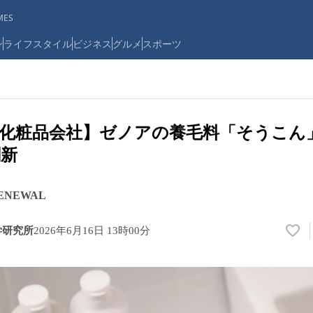
ES
ン
ライフスタイル
ビジネス
グルメ
スポーツ
の化粧品会社】ゼノアの養毛料「そうこん
刷新
RENEWAL
学研究所
2026年6月16日 13時00分
い
い
ね
！
数
を