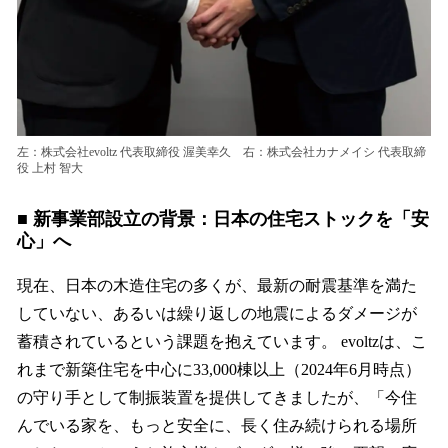
左：株式会社evoltz 代表取締役 渥美幸久 右：株式会社カナメイシ 代表取締
役 上村 智大
■ 新事業部設立の背景：日本の住宅ストックを「安
心」へ
現在、日本の木造住宅の多くが、最新の耐震基準を満た
していない、あるいは繰り返しの地震によるダメージが
蓄積されているという課題を抱えています。 evoltzは、こ
れまで新築住宅を中心に33,000棟以上（2024年6月時点）
の守り手として制振装置を提供してきましたが、「今住
んでいる家を、もっと安全に、長く住み続けられる場所