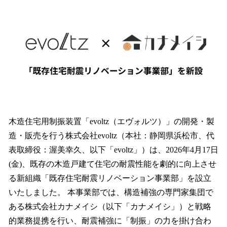
数
を
読
み
込
み
中
で
す
木造住宅用制振装置「evoltz（エヴォルツ）」の開発・製
造・販売を行う株式会社evoltz（本社：静岡県浜松市、代
表取締役：渥美幸久、以下「evoltz」）は、2026年4月17日
(金)、既存の木造戸建て住宅の耐震性能を劇的に向上させ
る新組織「既存住宅耐震リノベーション事業部」を設立
いたしました。 本事業部では、構造補強の専門家集団で
ある株式会社カナメイシ（以下「カナメイシ」）と戦略
的業務提携を行い、耐震補強に「制振」の力を掛け合わ