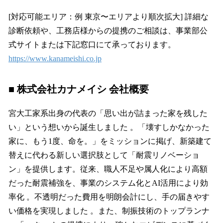
[対応可能エリア：例 東京〜エリアより順次拡大] 詳細な
診断依頼や、工務店様からの提携のご相談は、事業部公
式サイトまたは下記窓口にて承っております。
https://www.kanameishi.co.jp
■ 株式会社カナメイシ 会社概要
宮大工家系出身の代表の「思い出が詰まった家を残した
い」という想いから誕生しました 。「壊すしかなかった
家に、もう1度、命を。」をミッションに掲げ、新築建て
替えに代わる新しい選択肢として「耐震リノベーショ
ン」を提供します。従来、職人不足や属人化により高額
だった耐震補強を、事業のシステム化とAI活用により効
率化 。不透明だった費用を明朗会計にし、手の届きやす
い価格を実現しました 。また、制振技術のトップランナ