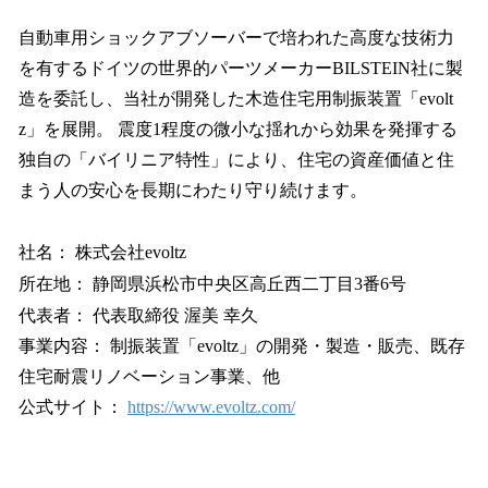
自動車用ショックアブソーバーで培われた高度な技術力
を有するドイツの世界的パーツメーカーBILSTEIN社に製
造を委託し、当社が開発した木造住宅用制振装置「evolt
z」を展開。 震度1程度の微小な揺れから効果を発揮する
独自の「バイリニア特性」により、住宅の資産価値と住
まう人の安心を長期にわたり守り続けます。
社名： 株式会社evoltz
所在地： 静岡県浜松市中央区高丘西二丁目3番6号
代表者： 代表取締役 渥美 幸久
事業内容： 制振装置「evoltz」の開発・製造・販売、既存
住宅耐震リノベーション事業、他
公式サイト：
https://www.evoltz.com/