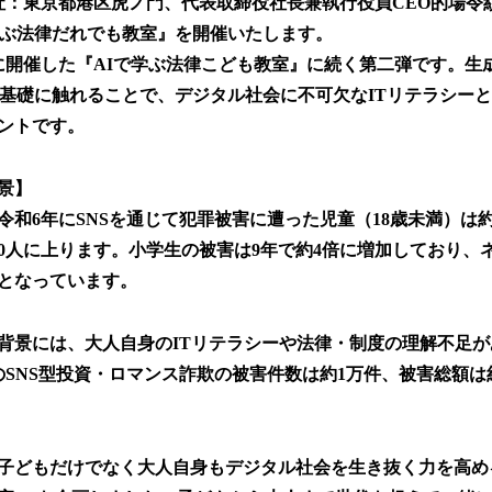
：東京都港区虎ノ門、代表取締役社長兼執行役員CEO的場令紋）は
学ぶ法律だれでも教室』を開催いたします。
に開催した『AIで学ぶ法律こども教室』に続く第二弾です。生成
の基礎に触れることで、デジタル社会に不可欠なITリテラシー
ントです。
景】
和6年にSNSを通じて犯罪被害に遭った児童（18歳未満）は約1
40人に上ります。小学生の被害は9年で約4倍に増加しており、
となっています。
背景には、大人自身のITリテラシーや法律・制度の理解不足
SNS型投資・ロマンス詐欺の被害件数は約1万件、被害総額は約1
子どもだけでなく大人自身もデジタル社会を生き抜く力を高め