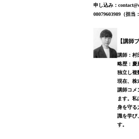
申し込み：contact@ddr
08079603989（担
【講師
講師：村
略歴：慶
独立し複
現在、株式
講師コメ
ます。私
身を守る
識を学び
す。