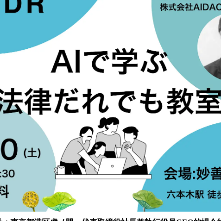
読
み
込
み
中
で
す