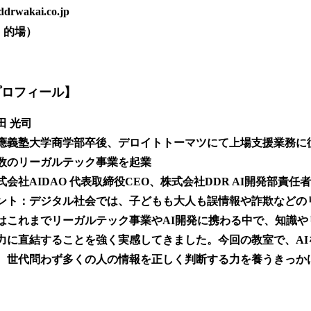
wakai.co.jp
当：的場）
プロフィール】
田 光司
應義塾大学商学部卒後、デロイトトーマツにて上場支援業務に
数のリーガルテック事業を起業
会社AIDAO 代表取締役CEO、株式会社DDR AI開発部責任
ント：デジタル社会では、子どもも大人も誤情報や詐欺などの
はこれまでリーガルテック事業やAI開発に携わる中で、知識や
力に直結することを強く実感してきました。今回の教室で、AI
、世代問わず多くの人の情報を正しく判断する力を養うきっか