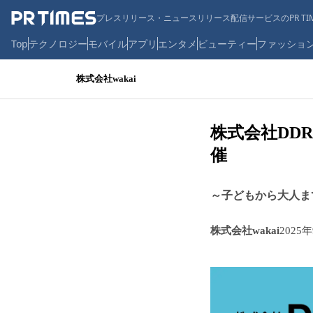
プレスリリース・ニュースリリース配信サービスのPR TIM
Top
テクノロジー
モバイル
アプリ
エンタメ
ビューティー
ファッショ
株式会社wakai
株式会社DD
催
～子どもから大人ま
株式会社wakai
2025