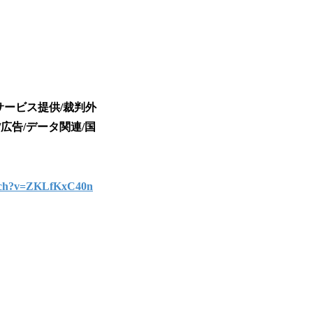
サービス提供/裁判外
告/データ関連/国
atch?v=ZKLfKxC40n