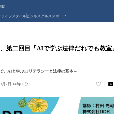
ES
ン
ライフスタイル
ビジネス
グルメ
スポーツ
R、第二回目『AIで学ぶ法律だれでも教室』
で、AIと学ぶITリテラシーと法律の基本～
年9月2日 14時00分
い
い
ね
！
数
を