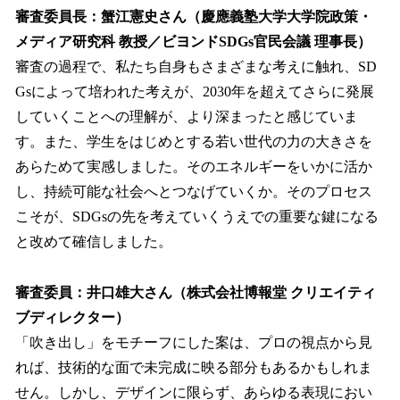
審査委員長：蟹江憲史さん（慶應義塾大学大学院政策・
メディア研究科 教授／ビヨンドSDGs官民会議 理事長）
審査の過程で、私たち自身もさまざまな考えに触れ、SD
Gsによって培われた考えが、2030年を超えてさらに発展
していくことへの理解が、より深まったと感じていま
す。また、学生をはじめとする若い世代の力の大きさを
あらためて実感しました。そのエネルギーをいかに活か
し、持続可能な社会へとつなげていくか。そのプロセス
こそが、SDGsの先を考えていくうえでの重要な鍵になる
と改めて確信しました。
審査委員：井口雄大さん（株式会社博報堂 クリエイティ
ブディレクター）
「吹き出し」をモチーフにした案は、プロの視点から見
れば、技術的な面で未完成に映る部分もあるかもしれま
せん。しかし、デザインに限らず、あらゆる表現におい