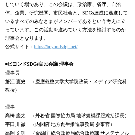
していく場であり、この会議は、政治家、省庁、自治
体、企業、研究機関、市民社会と、SDGs達成に邁進して
いるすべてのみなさまがメンバーであるという考えに立
っています。この活動を進めていく方法を検討するのが
理事会となります。
公式サイト：
https://beyondsdgs.net/
◾️
ビヨンドSDGs官民会議 理事会
理事長
蟹江 憲史 （慶應義塾大学大学院政策・メディア研究科
教授）
理事
高橋 慶太 （外務省 国際協力局 地球規模課題総括課長）
宇田川 徹 （内閣府 地方創生推進事務局 参事官）
高岡 文訓 （金融庁 総合政策局総合政策課 サステナブル