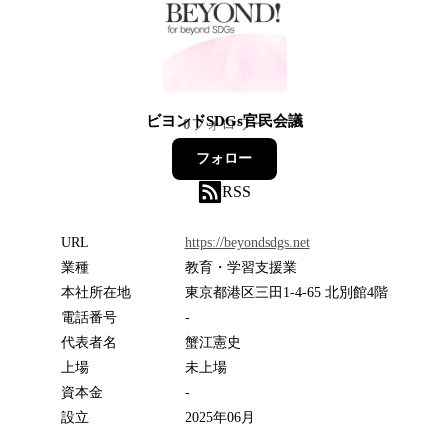
ビヨンドSDGs官民会議
0
フォロワー
フォロー
RSS
URL
https://beyondsdgs.net
業種
教育・学習支援業
本社所在地
東京都港区三田1-4-65 北別館4階
電話番号
-
代表者名
蟹江憲史
上場
未上場
資本金
-
設立
2025年06月