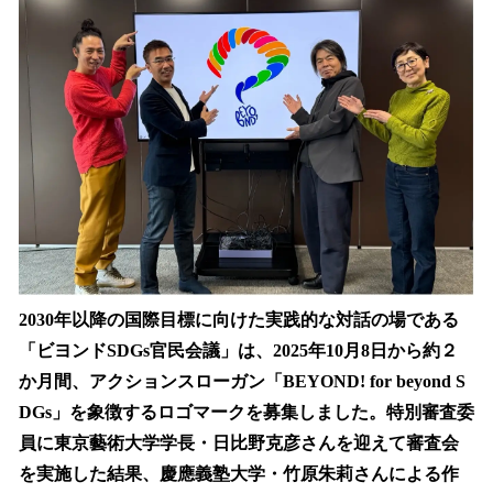
を
読
み
込
み
中
で
す
2030年以降の国際目標に向けた実践的な対話の場である
「ビヨンドSDGs官民会議」は、2025年10月8日から約２
か月間、アクションスローガン「BEYOND! for beyond S
DGs」を象徴するロゴマークを募集しました。特別審査委
員に東京藝術大学学長・日比野克彦さんを迎えて審査会
を実施した結果、慶應義塾大学・竹原朱莉さんによる作