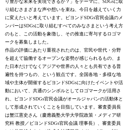
り豊かな未来を実現できるか？」をテーマに、SDGsに取
り組むさまざまな声や想いを束ね、今日を越えていく力
に変えたいと考えています。ビヨンドSDGs官民会議のメ
ンバーはSDGsに取り組むすべてのみなさまという考え方
のもと、この活動を象徴し、その推進に寄与するロゴマ
ークを募集しました。
作品の評価にあたり重視されたのは、官民や世代・分野
を超えて協働するオープンな姿勢が感じられるもの、ま
た日本だけでなくアジアや世界の人々とも共有できる普
遍性を持つもの、という観点です。全国各地・多様な地
域や主体が開催するビヨンドSDGsに向けたイベントや活
動において、共通のシンボルとしてロゴマークが活用さ
れ、ビヨンドSDGs官民会議がオールジャパンの活動体と
して形成されていくことを目指しています。審査委員長
は蟹江憲史さん（慶應義塾大学大学院政策・メディア研
究科 教授／ビヨンドSDGs官民会議 理事長）、審査委員