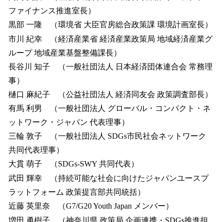
ファイナンス推進室長）
黒部 一隆 （環境省 大臣官房総合政策課 環境計画室長）
市川 紀幸 （経済産業省 経済産業政策局 地域経済産業グ
ループ 地域産業基盤整備課長）
長谷川 知子 （一般社団法人 日本経済団体連合会 常務理
事）
樋口 麻紀子 （公益社団法人 経済同友会 政策調査部長）
有馬 利男 （一般社団法人 グローバル・コンパクト・ネ
ットワーク・ジャパン 代表理事）
三輪 敦子 （一般社団法人 SDGs市民社会ネットワーク
共同代表理事）
大貫 萌子 （SDGs-SWY 共同代表）
武田 輝幸 （持続可能な社会に向けたジャパンユースプ
ラットフォーム 政策提言部共同統括）
近藤 英里奈 （G7/G20 Youth Japan メンバー）
増田 勇樹子 （神奈川県 政策局 企画連携・SDGs推進担