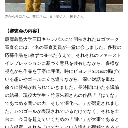
左から井口さん、蟹江さん、日々野さん、国谷さん
【審査会の内容】
慶應義塾大学三田キャンパスにて開催されたロゴマーク
審査会には、4名の審査委員が一堂に会しました。多数の
応募作品を1枚ずつ並べたうえで、それぞれのファースト
インプレッションに基づく意見を共有しながら、多様な
視点から作品を丁寧に評価。時にビヨンドSDGsの掲げて
いる想いやゴールに立ち返りながら、深い対話を重ね、
徐々に候補が絞られていきました。長時間にわたる議論
の結果、現役大学生・竹原朱莉さんの作品「『はてな』
であつめる問いの力、そして深化へ。」が選定されまし
た。17のゴールが表現されているだけでなく、それを土
台に、今日を超えていくための「問い」が大事であると
いう提案、それを「はてな」という誰もが理解できるア