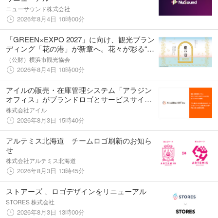
ニューサウンド株式会社
2026年8月4日 10時00分
「GREEN×EXPO 2027」に向け、観光ブラン
ディング「花の港」が新章へ。花々が彩る“横
浜の玄関口”がテーマの新ロゴ・キービジュア
（公財）横浜市観光協会
ルを公開
2026年8月4日 10時00分
アイルの販売・在庫管理システム「アラジン
オフィス」がブランドロゴとサービスサイト
を刷新
株式会社アイル
2026年8月3日 15時40分
アルテミス北海道 チームロゴ刷新のお知ら
せ
株式会社アルテミス北海道
2026年8月3日 13時45分
ストアーズ 、ロゴデザインをリニューアル
STORES 株式会社
2026年8月3日 13時00分