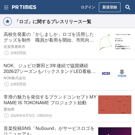
ログイン
新規登録
「ロゴ」に関するプレスリリース一覧
高校生発案の「かしましか」ロゴを活用した
グッズを制作 職員が着用を開始、市民向け
販売も予定
佐賀県鹿島市
20時間前
NOK、ジュビロ磐田と3年連続で協賛継続
2026/27シーズンもバックスタンドLED看板に
NOKロゴを掲出
NOK株式会社
23時間前
常滑の魅力を発信するブランドコンセプトMY
NAME IS TOKONAME プロジェクト始動
愛知県
2026年8月5日 10時00分
音楽投稿SNS「NuSound」がサービスロゴを
リニューアル