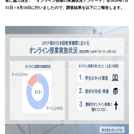
者に協力頂き、「オンライン授業の実施状況アンケート」を2020年7月
読
31日～8月18日に行いましたので、調査結果を以下にご報告します。
み
込
み
中
で
す