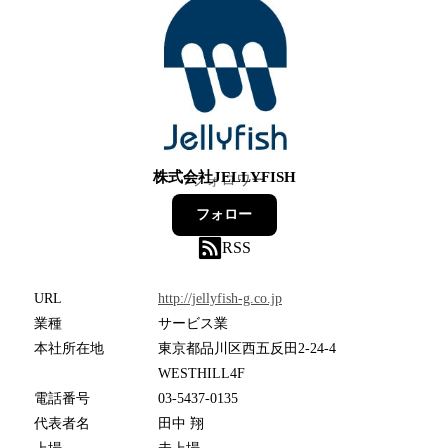
株式会社JELLYFISH
7
フォロワー
フォロー
RSS
URL
http://jellyfish-g.co.jp
業種
サービス業
本社所在地
東京都品川区西五反田2-24-4
WESTHILL4F
電話番号
03-5437-0135
代表者名
田中 翔