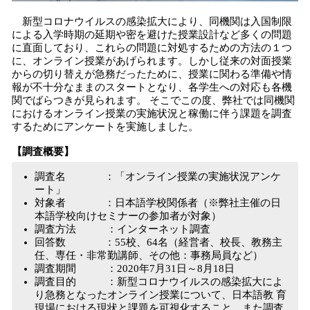
新型コロナウイルスの感染拡大により、同機関は入国制限
による入学時期の延期や密を避けた授業設計など多くの問題
に直面しており、これらの問題に対処するための方法の１つ
に、オンライン授業があげられます。しかし従来の対面授業
からの切り替えが急務だったために、授業に関わる準備や情
報が不十分なままのスタートとなり、各学生への対応も各機
関でばらつきが見られます。 そこでこの度、弊社では同機関
におけるオンライン授業の実施状況と稼働に伴う課題を調査
するためにアンケートを実施しました。
【調査概要】
調査名 ：「オンライン授業の実施状況アンケ
ート」
対象者 ：日本語学校関係者（※弊社主催の日
本語学校向けセミナーの参加者が対象）
調査方法 ：インターネット調査
回答数 ：55校、64名（経営者、校長、教務主
任、専任・非常勤講師、その他：事務局員など）
調査期間 ：2020年7月31日～8月18日
調査目的 ：新型コロナウイルスの感染拡大によ
り急務となったオンライン授業について、日本語教 育
現場における現状と課題を可視化すること。また調査