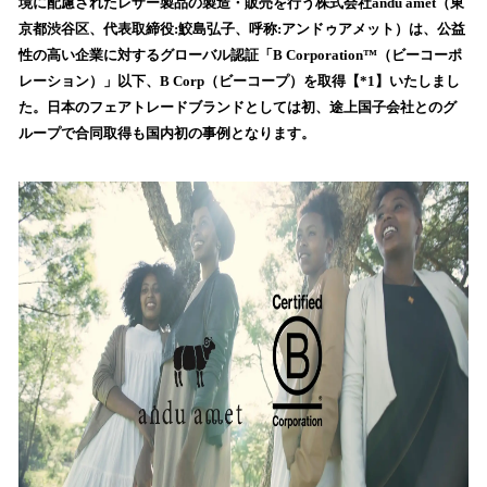
数
境に配慮されたレザー製品の製造・販売を行う株式会社andu amet（東
を
京都渋谷区、代表取締役:鮫島弘子、呼称:アンドゥアメット）は、公益
読
性の高い企業に対するグローバル認証「B Corporation™（ビーコーポ
み
レーション）」以下、B Corp（ビーコープ）を取得【*1】いたしまし
込
た。日本のフェアトレードブランドとしては初、途上国子会社とのグ
み
ループで合同取得も国内初の事例となります。
中
で
す