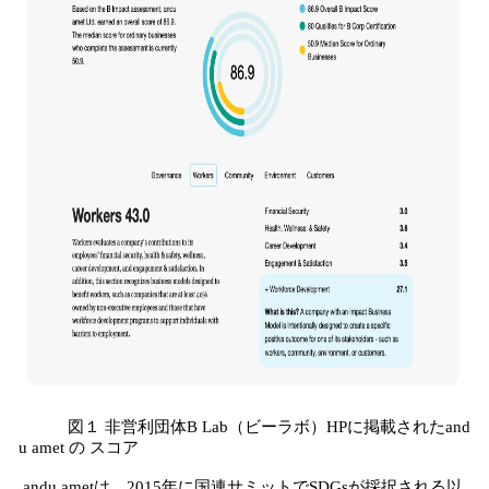
図１ 非営利団体B Lab（ビーラボ）HPに掲載されたand
u amet の スコア
andu ametは、2015年に国連サミットでSDGsが採択される以