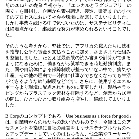
前の2012年の創業当初から、「エシカルとラグジュアリーの
両立」を目指し、企画から素材調達、製造、販売までのすべ
てのプロセスにおいて社会や環境に配慮してまいりました。
しかし事業を続ける中で気づいたのは、サステナビリティに
は終着点がなく、継続的な努力が求められるということでし
た。
そのような考えから、弊社では、アフリカの職人たちに技術
を指導し公平な賃金を支払うことに加え、さまざまな仕組み
を整備しました。たとえば最低限の読み書きや計算ができる
ようになるために、働きながら就学できる時短勤務制度。ま
た、国や自治体による保障制度が整っていない中で、病気や
出産、その他の理由で一時的に仕事ができなくなっても生活
ができるような給与制度などです。さらに、使用するエネル
ギーをより環境に配慮されたものに変更したり、製品やラッ
ピングからプラスチック素材を排除するなど、創業から10年
の間に、ひとつひとつ取り組みを増やし、継続してまいりま
した。
B Corpのコンセプトである「Use business as a force for good」
は、創業時からの私たちの想いそのものです。今後はこのア
セスメントを指標に自社の経営をよりサステナブルなものへ
とアップデートしていくのはもちろん、他企業やユーザーな