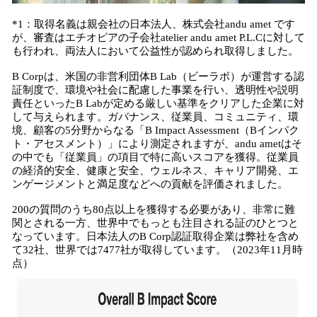
*1：取得名義は親会社の日本法人、株式会社andu amet です
が、審査はエチオピアの子会社atelier andu amet P.L.Cに対して
も行われ、両法人において公益性が認められ取得しました。
B Corpは、米国の非営利団体B Lab（ビーラボ）が運営する認
証制度で、環境や社会に配慮した事業を行い、透明性や説明
責任といったB Labが定める厳しい基準をクリアした企業に対
して与えられます。ガバナンス、従業員、コミュニティ、環
境、顧客の5分野からなる「B Impact Assessment（Bインパク
ト・アセスメント）」により測定されますが、andu ametはそ
の中でも「従業員」の項目で特に高いスコアを獲得。従業員
の経済的安全、健康と安全、ウェルネス、キャリア開発、エ
ンゲージメントと満足度などへの貢献を評価されました。
200の質問のうち80点以上を獲得する必要があり、非常に難
関とされる一方、世界中でもっとも注目される証のひとつと
なっています。日本法人のB Corp認証取得企業は弊社を含め
て32社、世界では7477社が取得しています。（2023年11月時
点）