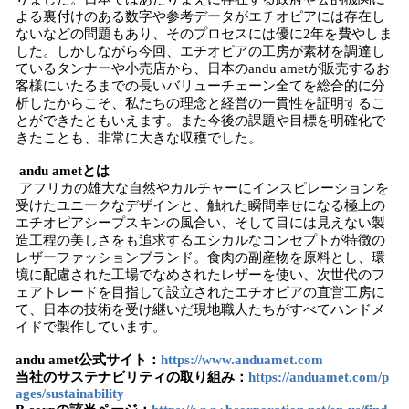
よる裏付けのある数字や参考データがエチオピアには存在し
ないなどの問題もあり、そのプロセスには優に2年を費やしま
した。しかしながら今回、エチオピアの工房が素材を調達し
ているタンナーや小売店から、日本のandu ametが販売するお
客様にいたるまでの長いバリューチェーン全てを総合的に分
析したからこそ、私たちの理念と経営の一貫性を証明するこ
とができたともいえます。また今後の課題や目標を明確化で
きたことも、非常に大きな収穫でした。
andu ametとは
アフリカの雄大な自然やカルチャーにインスピレーションを
受けたユニークなデザインと、触れた瞬間幸せになる極上の
エチオピアシープスキンの風合い、そして目には見えない製
造工程の美しさをも追求するエシカルなコンセプトが特徴の
レザーファッションブランド。食肉の副産物を原料とし、環
境に配慮された工場でなめされたレザーを使い、次世代のフ
ェアトレードを目指して設立されたエチオピアの直営工房に
て、日本の技術を受け継いだ現地職人たちがすべてハンドメ
イドで製作しています。
andu amet公式サイト：
https://www.anduamet.com
当社のサステナビリティの取り組み：
https://anduamet.com/p
ages/sustainability