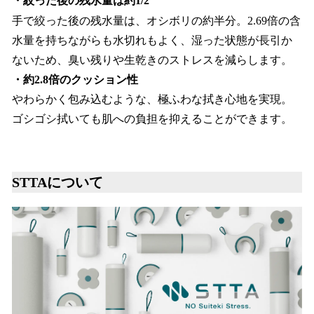
・絞った後の残水量は約1/2
手で絞った後の残水量は、オシボリの約半分。2.69倍の含
水量を持ちながらも水切れもよく、湿った​状態が​長引か
ないため、​臭い​残りや​生乾きの​ストレスを​減らします。​
・約2.8倍のクッション性
やわらかく包み込むような、極ふわな拭き心地を実現。
ゴシゴシ拭いても​肌への​負担を​抑える​ことができます。
STTAについて