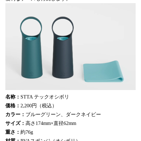
名称：
STTA テックオシボリ
価格：
2,200円（税込）
カラー：
ブルーグリーン、ダークネイビー
サイズ：
高さ174mm×直径62mm
重さ：
約76g
材質：
PVAスポンジ（オシボリ）