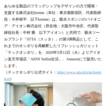
ね
！
あらゆる製品のフラッグシップをデザインの力で開発・
数
支援する株式会社kenma（本社：東京都新宿区、代表取締
を
役：今井裕平、以下kenma）は、吸水スポンジのパイオニ
読
み
ア・アイオン株式会社（所在地：大阪市中央区、代表取
込
締役社長：中村 勝、以下アイオン）と共同で、吸⽔ツー
み
ルブランド「STTA（スッタ）」の第5弾商品として、こ
中
で
れまでのオシボリを再解釈したリフレッシュガジェット
す
「テックオシボリ」を、2026年5月12日（火）よりアイオ
ン楽天市場店「AION SuiSui生活」、Amazonにて販売いた
します。
（テックオシボリ公式サイト：
https://www.stta.info/techoshi
bori
）