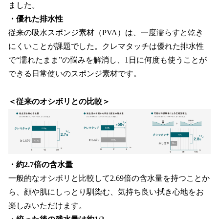
ました。​
・優れた排水性
従来の​吸水スポンジ素材​（PVA）は、​一度​濡らすと​乾き
にくいことが​課題でした。​クレマタッチは​優れた​排水性
で​“濡れたまま”の​悩みを​解消し、​1日に​何度も​使うことが
できる​日常​使いの​スポンジ素材です。​
＜従来のオシボリとの比較＞
・約2.7倍の含水量
一般的なオシボリと比較して2.69倍の含水量を持つことか
ら、​顔や​肌に​しっとり​馴染む、
気持ち良い拭き心地をお
楽しみいただけます。​​