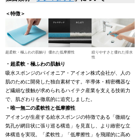
＜特徴＞
超柔軟・極ふわの肌触り
優れた低摩擦性
絞りやすさと優れた排水
性
・超柔軟・極ふわの肌触り
吸水スポンジの​パイオニア・アイオン株式会社が、人の​
肌の​ために​開発した​独自素材です。​半導体・精密機器な
ど​繊細な​接触が​求められる​ハイテク産業を​支える​技術力
で、​肌ざわりを​徹底的に​追究しました。​
・唯一無二の柔軟性と低摩擦性
アイオンが生産する給水スポンジの​特徴である​「微細な​
気孔が​網目状に​張り巡る​構造」を​見直し、より​緻密な立
体構造を​実現。「柔軟性」「低​摩擦性」を​飛躍的に​高め