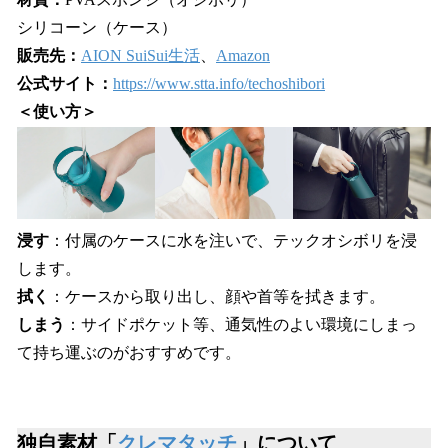
シリコーン（ケース）
販売先：
AION SuiSui生活
、
Amazon
公式サイト：
https://www.stta.info/techoshibori
＜使い方＞
浸す
：付属の​ケースに​水を​注いで、​テックオシボリを​浸
します。
拭く
：ケースから​取り出し、​顔や​首等を​拭きます。
しまう
：サイドポケット等、通気性のよい環境にしまっ
て持ち運ぶのがおすすめです。
独自素材「
クレマタッチ
」について