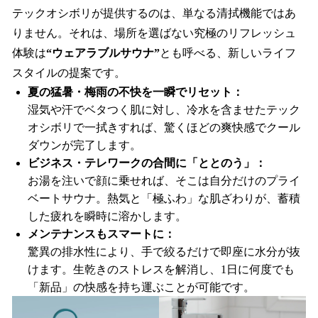
テックオシボリが提供するのは、単なる清拭機能ではあ
りません。それは、場所を選ばない究極のリフレッシュ
体験は
“ウェアラブルサウナ”
とも呼べる、新しいライフ
スタイルの提案です。
夏の猛暑・梅雨の不快を一瞬でリセット：
湿気や汗でベタつく肌に対し、冷水を含ませたテック
オシボリで一拭きすれば、驚くほどの爽快感でクール
ダウンが完了します。
ビジネス・テレワークの合間に「ととのう」：
お湯を注いで顔に乗せれば、そこは自分だけのプライ
ベートサウナ。熱気と「極ふわ」な肌ざわりが、蓄積
した疲れを瞬時に溶かします。
メンテナンスもスマートに：
驚異の排水性により、手で絞るだけで即座に水分が抜
けます。生乾きのストレスを解消し、1日に何度でも
「新品」の快感を持ち運ぶことが可能です。