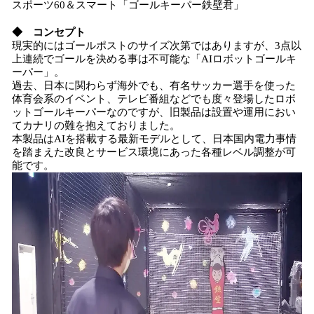
スポーツ60＆スマート「ゴールキーパー鉄壁君」
◆ コンセプト
現実的にはゴールポストのサイズ次第ではありますが、3点以
上連続でゴールを決める事は不可能な「AIロボットゴールキ
ーパー」。
過去、日本に関わらず海外でも、有名サッカー選手を使った
体育会系のイベント、テレビ番組などでも度々登場したロボ
ットゴールキーパーなのですが、旧製品は設置や運用におい
てカナリの難を抱えておりました。
本製品はAIを搭載する最新モデルとして、日本国内電力事情
を踏まえた改良とサービス環境にあった各種レベル調整が可
能です。