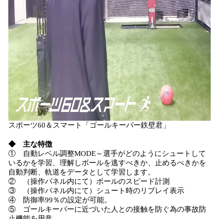
スポーツ60＆スマート「ゴールキーパー鉄壁君」
◆ 主な特徴
① 自動レベル調整MODE～選手がどのようにシュートして
いるかを学習、理解しボールを逃すべきか、止めるべきかを
自動判断、軌道をデータとして学習します。
② （操作パネル内にて）ボールのスピード計測
③ （操作パネル内にて）シュート時のリプレイ表示
④ 防御率99％の設定が可能。
⑤ ゴールキーパーに近づいた人との接触を防ぐ為の事故防
止機能を用意