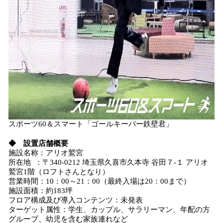
スポーツ60＆スマート「ゴールキーパー鉄壁君」
◆ 設置店舗概要
施設名称：アリオ鷲宮
所在地 ：〒340-0212 埼玉県久喜市久本寺 谷田７-１ アリオ
鷲宮1階（ロフトさんとなり）
営業時間：10：00～21：00（最終入場は20：00まで）
施設面積：約183坪
フロア構成及び導入コンテンツ：未発表
ターゲット属性：学生、カップル、サラリーマン、年配の方
グループ、幼児を含む家族連れなど