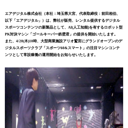
い
ね
！
エアデジタル株式会社（本社：埼玉県大宮、代表取締役：前田相伯、
数
以下「エアデジタル」）は、弊社が販売、レンタル提供するデジタル
を
スポーツコンテンツの新製品として、AI(人工知能)を有するロボット型
読
PK対決マシン「ゴールキーパー鉄壁君」の提供を開始いたします。
み
また、4/28(木)10時、大型商業施設アリオ鷲宮にグランドオープンのデ
込
ジタルスポーツクラブ「スポーツ60&スマート」の注目マシンコンテ
み
ンツとして常設稼働の運用開始をお知らせいたします。
中
で
す