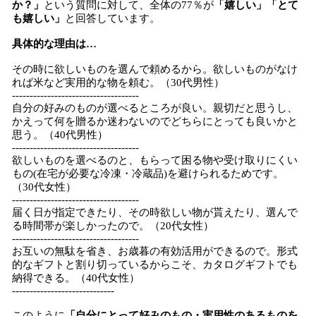
か？」
という質問に対して、全体の77％が
「嬉しい」「とて
も嬉しい」
と回答しています。
具体的な理由は…
その時に欲しいものを選んで頼めるから。欲しいものがなけ
れば米など実用的な物を頼む。（30代男性）
------------------------------------
自分の好みのものが選べるところが良い。親切だと思うし、
かえって何を贈るか迷わないのでどちらにとっても良いかと
思う。（40代男性）
------------------------------------
欲しいものを選べるのと、もらって困る物や受け取りにくい
もの(在宅が必要な冷凍・冷蔵品)を避けられるためです。
（30代女性）
------------------------------------
届く日が指定できたり、その時欲しい物が貰えたり、選んで
る時間帯が楽しかったので。（20代女性）
------------------------------------
お互いの無駄を省き、お歳暮の有効活用ができるので。形式
的なギフトと割り切っているからこそ、カタログギフトでも
納得できる。（40代女性）
-----------------------------
このように
「自分にとって好みのもの・実用性のあるものを