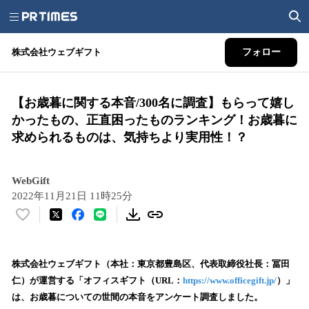
株式会社ウェブギフト
フォロー
【お歳暮に関する本音/300名に調査】もらって嬉し
かったもの、正直困ったものランキング！お歳暮に
求められるものは、気持ちより実用性！？
WebGift
2022年11月21日 11時25分
い
い
ね
！
株式会社ウェブギフト（本社：東京都豊島区、代表取締役社長：冨田
数
仁）が運営する「オフィスギフト（URL：
https://www.officegift.jp/
）」
を
は、お歳暮についての世間の本音をアンケート調査しました。
読