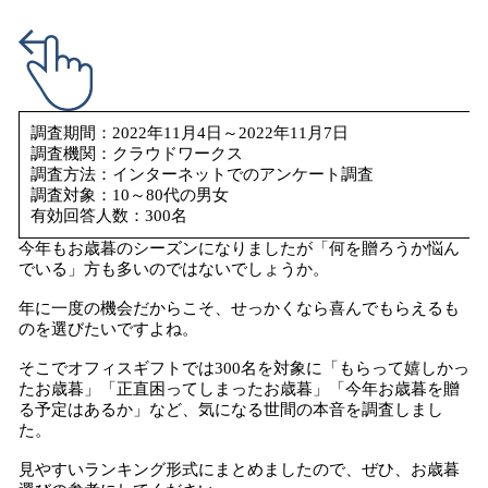
み
込
み
中
で
調査期間：2022年11月4日～2022年11月7日
す
調査機関：クラウドワークス
調査方法：インターネットでのアンケート調査
調査対象：10～80代の男女
有効回答人数：300名
今年もお歳暮のシーズンになりましたが「何を贈ろうか悩ん
でいる」方も多いのではないでしょうか。
年に一度の機会だからこそ、せっかくなら喜んでもらえるも
のを選びたいですよね。
そこでオフィスギフトでは300名を対象に「もらって嬉しかっ
たお歳暮」「正直困ってしまったお歳暮」「今年お歳暮を贈
る予定はあるか」など、気になる世間の本音を調査しまし
た。
見やすいランキング形式にまとめましたので、ぜひ、お歳暮