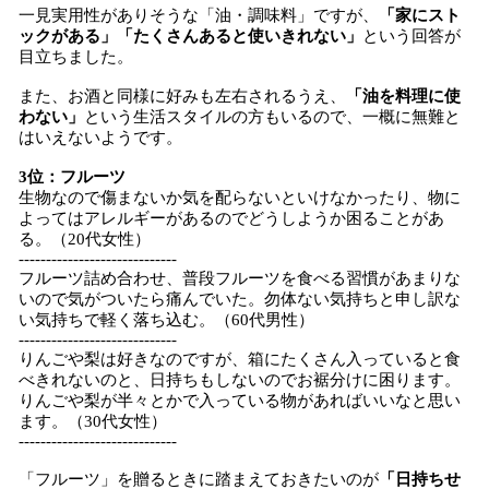
一見実用性がありそうな「油・調味料」ですが、
「家にスト
ックがある」「たくさんあると使いきれない」
という回答が
目立ちました。
また、お酒と同様に好みも左右されるうえ、
「油を料理に使
わない」
という生活スタイルの方もいるので、一概に無難と
はいえないようです。
3位：フルーツ
生物なので傷まないか気を配らないといけなかったり、物に
よってはアレルギーがあるのでどうしようか困ることがあ
る。（20代女性）
-----------------------------
フルーツ詰め合わせ、普段フルーツを食べる習慣があまりな
いので気がついたら痛んでいた。勿体ない気持ちと申し訳な
い気持ちで軽く落ち込む。（60代男性）
-----------------------------
りんごや梨は好きなのですが、箱にたくさん入っていると食
べきれないのと、日持ちもしないのでお裾分けに困ります。
りんごや梨が半々とかで入っている物があればいいなと思い
ます。（30代女性）
-----------------------------
「フルーツ」を贈るときに踏まえておきたいのが
「日持ちせ