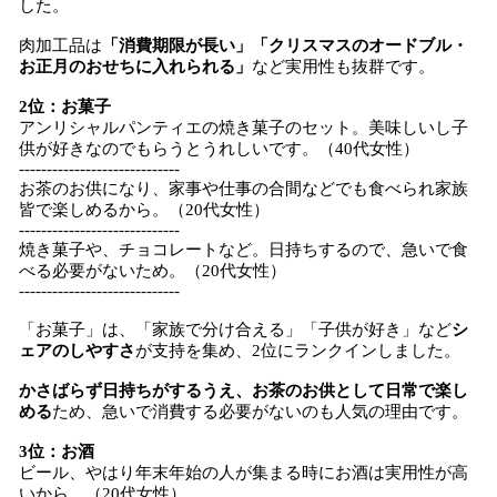
した。
肉加工品は
「消費期限が長い」「クリスマスのオードブル・
お正月のおせちに入れられる」
など実用性も抜群です。
2位：お菓子
アンリシャルパンティエの焼き菓子のセット。美味しいし子
供が好きなのでもらうとうれしいです。（40代女性）
-----------------------------
お茶のお供になり、家事や仕事の合間などでも食べられ家族
皆で楽しめるから。（20代女性）
-----------------------------
焼き菓子や、チョコレートなど。日持ちするので、急いで食
べる必要がないため。（20代女性）
-----------------------------
「お菓子」は、「家族で分け合える」「子供が好き」など
シ
ェアのしやすさ
が支持を集め、2位にランクインしました。
かさばらず日持ちがするうえ、お茶のお供として日常で楽し
める
ため、急いで消費する必要がないのも人気の理由です。
3位：お酒
ビール、やはり年末年始の人が集まる時にお酒は実用性が高
いから。（20代女性）