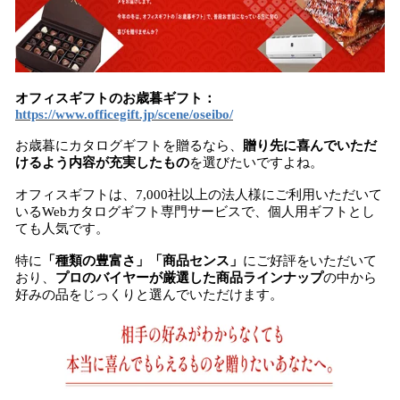
オフィスギフトのお歳暮ギフト：​​
https://www.officegift.jp/scene/oseibo/
お歳暮にカタログギフトを贈るなら、
贈り先に喜んでいただ
ける
よう内容が充実した
もの
を選びたいですよね。
オフィスギフトは、7,000社以上の法人様にご利用いただいて
いるWebカタログギフト専門サービスで、個人用ギフトとし
ても人気です。
特に
「種類の豊富さ」「商品センス」
にご好評をいただいて
おり、
プロのバイヤーが厳選した商品
ラインナップ
の中から
好みの品をじっくりと選んでいただけます。