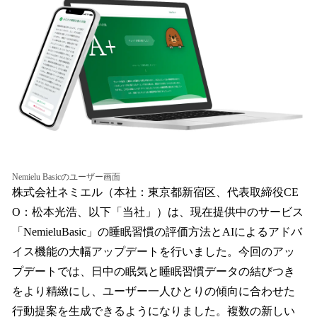
を
読
み
込
み
中
で
す
Nemielu Basicのユーザー画面
株式会社ネミエル（本社：東京都新宿区、代表取締役CE
O：松本光浩、以下「当社」）は、現在提供中のサービス
「NemieluBasic」の睡眠習慣の評価方法とAIによるアドバ
イス機能の大幅アップデートを行いました。今回のアッ
プデートでは、日中の眠気と睡眠習慣データの結びつき
をより精緻にし、ユーザー一人ひとりの傾向に合わせた
行動提案を生成できるようになりました。複数の新しい