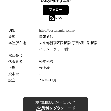
株式会社ネミエル
7
フォロワー
フォロー
RSS
URL
https://corp.nemielu.com/
業種
情報通信
本社所在地
東京都新宿区西新宿6丁目5番1号 新宿ア
イランドタワー2階
電話番号
-
代表者名
松本光浩
上場
未上場
資本金
-
設立
2022年12月
PR TIMESのご利用について
資料をダウンロード