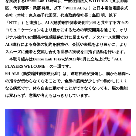
数
を実践するDentsu Lab Tokyoは、一般社団法人 WITH ALS（東京都港
を
区、代表理事：武藤 将胤、以下「WITH ALS」）と日本電信電話株式
読
会社（本社：東京都千代田区、代表取締役社長：島田 明、以下
み
「NTT」）と連携し、ALS(筋委縮性側索硬化症) ※1と共生する方々の
込
コミュニケーションをより豊かにするための研究開発を通じて、オリ
み
ジナル操作UIの開発や無償提供だけに留まらず、メタバース空間での
中
で
ALS進行による身体の制約を解放や、会話や表現をより豊かに、より
す
スムーズに他者と交流し合える世界の実現を目指す活動を行います。
本取り組みはDentsu Lab Tokyoが2022年6月に立ち上げた「ALL
PLAYERS WELCOME」の一環です。
※1 ALS（筋委縮性側索硬化症）は、運動神経が損傷し、脳から筋肉へ
の指令が伝わらなくなることで、全身の筋肉が少しずつ動かしにくく
なる病気です。体を自由に動かすことができなくなっても、脳の機能
は変わらず、意識や考えもはっきりしています。