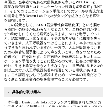
今回は、当事者でもある武藤将胤さん率いるWITH ALSと、
高度な通信技術とコミュニケーション技術を多数保有するNT
T、そしてコミュニケーション手段としてのツールや表現方法
の開発を行うDentsu Lab Tokyoがタッグを組みさらなる拡張
を目指します。
この背景として、ALS（筋委縮性側索硬化症）という脳か
ら筋肉への指令が伝わらなくなることで、全身の筋肉が少し
ずつ動かしにくくなる病気があります。ALSは進行していく
と、認知機能は正常なまま、全身の筋力が徐々に機能を失っ
ていきます。人工呼吸器をつけることにより、本来の生を全
うできると言われていますが、一方で、人工呼吸器をつける
ための気管切開手術によって声を失います。命をつなぐため
の選択が、声を出せず、音声言語と身体表現によるコミュニ
ケーション手段を失うことに繋がるのです。社会との断絶を
恐れ、生きる希望を失う人も少なくなく、世界的に見ると約9
割以上の方が人工呼吸器装着を拒否している現状がありま
す。この課題を少しでも緩和するため、ツールの開発だけで
なく新たな他者交流の場を実現することが必要です。
具体的な取り組み
昨年度、Dentsu Lab Tokyoはフランスで開催された2022 カ
ンヌライオンズ 国際クリエイティビティ・フェスティバルの