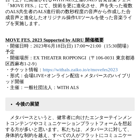
「MOVE FES.」にて、技術を更に進化させ、声を失った複数
のALS共生者のALS進行前の数秒程度の音声から作成した合
成音声と進化したオリジナル操作UIツールを使った音楽ライ
ブを実施します。
MOVE FES. 2023 Supported by AIRU 開催概要
・開催日時：2023年6月18日(日) 17:00〜21:00（15:30開場）
予定
・開催場所：EX THEATER ROPPONGI（〒106-0031 東京都港
区西麻布1-2-9）
・チケット情報：
https://withals.zaiko.io/e/movefes2023
・形式：会場LIVE+オンライン配信＋メタバースのハイブリ
ッド開催
・主催：一般社団法人：WITH ALS
今後の展望
メタバースというと、健常者に向けたエンターテインメン
トコンテンツやコミュニケーションプラットフォームを想起
する方が多いと思います。私たちは、メタバースに対して、
身体的な制約を越え、すべての人がフラットにコミュニケー