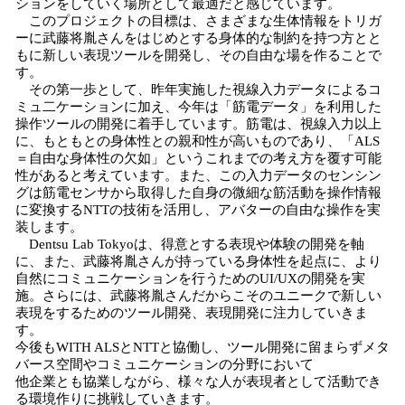
ションをしていく場所として最適だと感じています。
このプロジェクトの目標は、さまざまな生体情報をトリガ
ーに武藤将胤さんをはじめとする身体的な制約を持つ方とと
もに新しい表現ツールを開発し、その自由な場を作ることで
す。
その第一歩として、昨年実施した視線入力データによるコ
ミュ二ケーションに加え、今年は「筋電データ」を利用した
操作ツールの開発に着手しています。筋電は、視線入力以上
に、もともとの身体性との親和性が高いものであり、「ALS
＝自由な身体性の欠如」というこれまでの考え方を覆す可能
性があると考えています。また、この入力データのセンシン
グは筋電センサから取得した自身の微細な筋活動を操作情報
に変換するNTTの技術を活用し、アバターの自由な操作を実
装します。
Dentsu Lab Tokyoは、得意とする表現や体験の開発を軸
に、また、武藤将胤さんが持っている身体性を起点に、より
自然にコミュニケーションを行うためのUI/UXの開発を実
施。さらには、武藤将胤さんだからこそのユニークで新しい
表現をするためのツール開発、表現開発に注力していきま
す。
今後もWITH ALSとNTTと協働し、ツール開発に留まらずメタ
バース空間やコミュニケーションの分野において
他企業とも協業しながら、様々な人が表現者として活動でき
る環境作りに挑戦していきます。