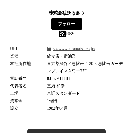
株式会社ひらまつ
38
フォロワー
フォロー
RSS
URL
https://www.hiramatsu.co.jp/
業種
飲食店・宿泊業
本社所在地
東京都渋谷区恵比寿 4-20-3 恵比寿ガーデ
ンプレイスタワー27F
電話番号
03-5793-8811
代表者名
三須 和泰
上場
東証スタンダード
資本金
1億円
設立
1982年04月