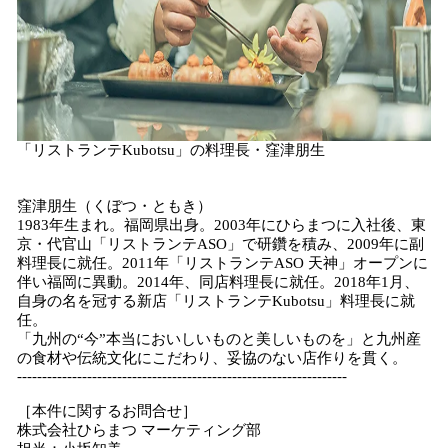
「リストランテKubotsu」の料理長・窪津朋生
窪津朋生（くぼつ・ともき）
1983年生まれ。福岡県出身。2003年にひらまつに入社後、東
京・代官山「リストランテASO」で研鑽を積み、2009年に副
料理長に就任。2011年「リストランテASO 天神」オープンに
伴い福岡に異動。2014年、同店料理長に就任。2018年1月、
自身の名を冠する新店「リストランテKubotsu」料理長に就
任。
「九州の“今”本当においしいものと美しいものを」と九州産
の食材や伝統文化にこだわり、妥協のない店作りを貫く。
---------------------​---------------------------------------------
［本件に関するお問合せ］
株式会社ひらまつ マーケティング部