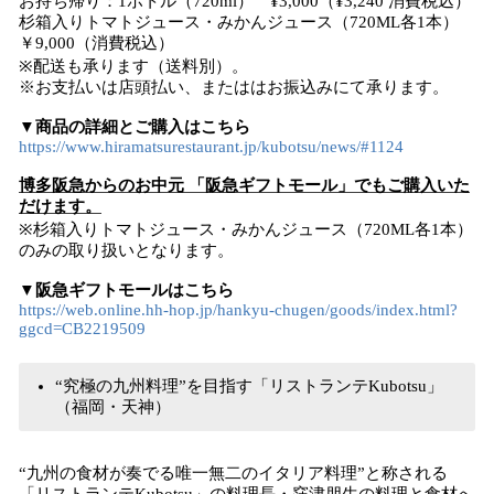
お持ち帰り：1ボトル（720ml） ¥3,000（¥3,240 消費税込）
杉箱入りトマトジュース・みかんジュース（720ML各1本）
￥9,000（消費税込）
※配送も承ります（送料別）。
※お支払いは店頭払い、またははお振込みにて承ります。
▼商品の詳細とご購入はこちら
https://www.hiramatsurestaurant.jp/kubotsu/news/#1124
博多阪急からのお中元 「阪急ギフトモール」でもご購入いた
だけます。
※杉箱入りトマトジュース・みかんジュース（720ML各1本）
のみの取り扱いとなります。
▼阪急ギフトモールはこちら
https://web.online.hh-hop.jp/hankyu-chugen/goods/index.html?
ggcd=CB2219509
“究極の九州料理”を目指す​​「リストランテKubotsu」
（福岡・天神）
​“九州の食材が奏でる唯一無二のイタリア料理”と称される