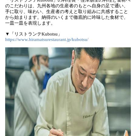
「リストランテKubotsu」の料理長・​窪津朋生の料理と食材へ
のこだわりは、九州各地の生産者のもとへ自身の足で通い、
手に取り、味わい、生産者の考えと取り組みに共感すること
から始まります。納得のいくまで徹底的に吟味した食材で、
一皿一皿を表現します。
▼「リストランテKubotsu」
https://www.hiramatsurestaurant.jp/kubotsu/