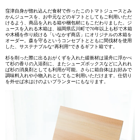
窪津自身が惚れ込んだ食材で作ったこのトマトジュースとみ
かんジュースを、お中元などのギフトとしてもご利用いただ
けるよう、商品を入れる箱や梱包材にもこだわりました。ジ
ュースを入れる木箱は、福岡県広川町で70年以上も杉で木箱
や木桶を作り続ける「いなかず商店」にオリジナルの木箱を
オーダー。森を守るというコンセプトとともに間伐材を使用
した、サステナブルな“再利用”できるギフト箱です。
杉を削った際に出るおがくずを入れた緩衝材は湯舟に浮かべ
て杉の香りの入浴剤に、またシューズボックスなどに入れれ
ば杉の消臭剤としても利用が可能。さらに箱自体はお好みで
調味料入れや小物入れとしてもご利用いただけます。仕切り
を外せば水はけのよいプランターにもなります。