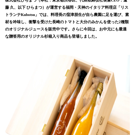
！
株式会社ひらまつ（本社：東京都渋谷区、代表取締役社長兼CEO：遠
数
藤 久、以下 ひらまつ）が運営する福岡・天神のイタリア料理店「リス
を
トランテKubotsu」では、料理長の窪津朋生が自ら農園に足を運び、素
読
材を吟味し、衝撃を受けた長崎のトマトと大分のみかんを使った2種類
み
のオリジナルジュースを販売中です。さらに今回は、お中元にも最適
込
な贈答用のオリジナル杉箱入り商品も登場しました。
み
中
で
す