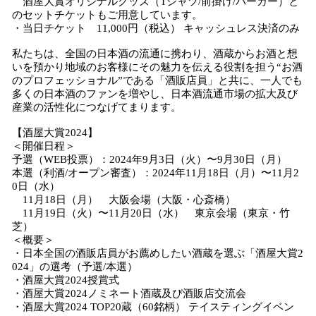
酒屋大賞オリジナルグッズ（Tシャツ/前掛け/パーカー）と
のセットチケットもご用意しています。
・当日チケット 11,000円（税込） キャッシュレス決済のみ
私たちは、全国の日本酒の流通に携わり、酒蔵からお酒と想
いを預かり地域のお客様にその魅力を伝える役割を担う“お酒
のプロフェッショナル”である「酒販店員」と共に、一人でも
多くの日本酒のファンを増やし、日本酒流通市場の拡大及び
産業の活性化につなげてまります。
【酒屋大賞2024】
＜開催日程＞
予選（WEB投票）：2024年9月3日（火）〜9月30日（月）
本選（利酒/オープン審査）：2024年11月18日（月）〜11月2
0日（水）
11月18日（月） 大阪会場（大阪・心斎橋）
11月19日（火）〜11月20日（水） 東京会場（東京・竹
芝）
＜概要＞
・日本全国の酒販店員がお薦めしたい酒蔵を選ぶ「酒屋大賞2
024」の選考（予選/本選）
・酒屋大賞2024授賞式
・酒屋大賞2024ノミネート酒蔵及び酒販店交流会
・酒屋大賞2024 TOP20蔵（60銘柄） テイスティングイベン