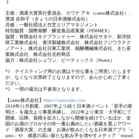
ト
主催：酒屋大賞実行委員会、カワナ アキ（camo株式会社）、
濱道 佐和子（きょうの日本酒株式会社）
共催：一般社団法人竹芝エリアマネジメント
特別協賛：国際発酵・醸造食品産業展（FERMEX）
協賛：有限会社キクプランドゥー、株式会社サタケ、新洋技
研工業株式会社、東洋製罐株式会社、株式会社フジワラテク
ノアート、株式会社日東工業所、銘醸機械株式会社、きた産
業株式会社、株式会社北村商店
協力：株式会社シュワン、ピーティックス（Peatix）
*1 テイスティング用のお酒は十分な量をご用意いたします
が、なくなり次第終了となりますので、あらかじめご了承く
ださい。
*2 一部の蔵元は不参加となります。
【camo株式会社】
https://camosake.com
2018年11月創業。2007年より続く日本酒イベント「若手の夜
明け」を蔵元より事業承継し、2022年より東京・大手町にて
開催。以降、規模を拡大しながら開催を続けているほか、全
国のお酒のプロがその年一番お薦めしたい酒蔵を選ぶアワー
ド「酒屋大賞」の主催、お酒が飲みたくなる日本酒アプリ「c
amo」や、感度の高い新たな飲み手を増やすメディア「mizud