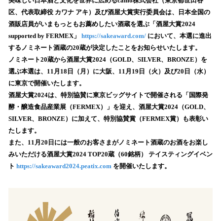
！
美味しい日本酒と文化を世界に広めるcamo株式会社（東京都世田谷
数
区、代表取締役 カワナ アキ）及び酒屋大賞実行委員会は、日本全国の
を
酒販店員がいまもっともお薦めしたい酒蔵を選ぶ「酒屋大賞2024
読
supported by FERMEX」
https://sakeaward.com/
において、本選に進出
み
するノミネート酒蔵の20蔵が決定したことをお知らせいたします。
込
ノミネート20蔵から酒屋大賞2024（GOLD、SILVER、BRONZE）を
み
選ぶ本選は、11月18日（月）に大阪、11月19日（火）及び20日（水）
中
で
に東京で開催いたします。
す
酒屋大賞2024は、特別協賛に東京ビッグサイトで開催される「国際発
酵・醸造食品産業展（FERMEX）」を迎え、酒屋大賞2024（GOLD、
SILVER、BRONZE）に加えて、特別協賛賞（FERMEX賞）も表彰い
たします。
また、11月20日には一般のお客さまがノミネート酒蔵のお酒をお楽し
みいただける酒屋大賞2024 TOP20蔵（60銘柄） テイスティングイベン
ト
https://sakeaward2024.peatix.com
を開催いたします。