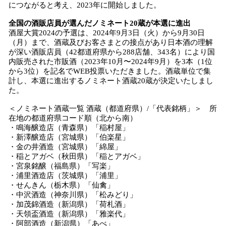
につながると考え、2023年に開始しました。
全国の酒販店員が選んだノミネート20蔵が本選に進出
酒屋大賞2024の予選は、2024年9月3日（火）から9月30日
（月）まで、酒蔵及びお客さまとの接点があり日本酒の理解
が深い酒販店員（42都道府県から288店舗、343名）により国
内販売された市販酒（2023年10月〜2024年9月）を3本（1位
から3位）を記名でWEB投票いただきました。酒蔵単位で集
計し、本選に進出するノミネート酒蔵20蔵が決定いたしまし
た。
＜ノミネート酒蔵一覧 酒蔵（都道府県）/「代表銘柄」＞ 所
在地の都道府県コード順（北から南）
・鳴海醸造店（青森県）「稲村屋」
・新澤醸造店（宮城県）「伯楽星」
・金の井酒造（宮城県）「綿屋」
・稲とアガベ（秋田県）「稲とアガベ」
・宮泉銘醸（福島県）「写楽」
・浦里酒造店（茨城県）「浦里」
・せんきん（栃木県）「仙禽」
・中沢酒造（神奈川県）「松みどり」
・加茂錦酒造（新潟県）「荷札酒」
・天領盃酒造（新潟県）「雅楽代」
・阿部酒造（新潟県）「あべ」