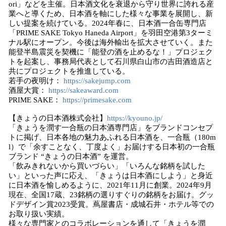
ori」などを主催。日本酒文化を衰退から守り世界に誇れる産
業へと導くため、日本酒を軸にした様々な事業を展開し、新
しい提案を続けている。2024年春に、日本酒一合缶専門店
「PRIME SAKE Tokyo Haneda Airport」を羽田空港第3ターミ
ナル駅にオープン。今後は海外輸出を拡大させていく。また
能登半島震災を契機に「能登の酒を止めるな！」プロジェク
トを起案し、事務局代表として石川県白山市の吉田酒造店と
共にプロジェクトを推進している。
若手の夜明け：
https://sakejump.com
酒屋大賞：
https://sakeaward.com
PRIME SAKE：
https://primesake.com
【きょうの日本酒株式会社】
https://kyouno.jp/
「きょうを潤す一合瓶の日本酒専門店」をブランドコンセプ
トに掲げ、日本各地の魅力あふれる日本酒を、一合瓶（180m
l）で「余すことなく、丁度よく」お届けする日本初の一合瓶
ブランド “きょうの日本酒” を運営。
「飲みきれないから買いづらい」「いろんな銘柄を試した
い」といった声に応え、「きょうは日本酒にしよう」と身近
に日本酒を愉しめるように、2021年11月に創業。2024年9月
現在、全国17蔵、23銘柄の選りすぐりの銘柄をお届け。グッ
ドデザイン賞2023受賞。蔦屋書店・成城石井・ホテル等での
お取り扱い実績。
様々な専門家とのコラボレーションを通して「きょうを潤