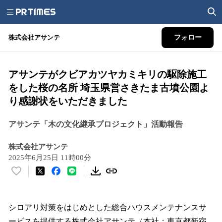
株式会社アサンテ
フォロー
アサンテがクビアカツヤカミキリの駆除施工
をした桜の名所 埼玉県営さきたま古墳公園よ
り感謝状をいただきました
アサンテ「木の文化継承プロジェクト」活動報告
株式会社アサンテ
2025年6月25日 11時00分
い
い
ね
！
シロアリ対策をはじめとした総合ハウスメンテナンスサ
数
ービスを提供する株式会社アサンテ（本社：東京都新宿