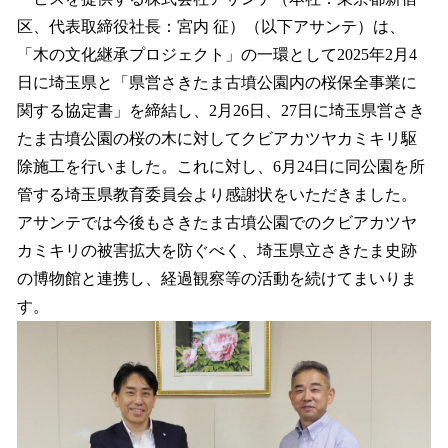
を
区、代表取締役社長：宮内 征）（以下アサンテ）は、
読
み
「木の文化継承プロジェクト」の一環として2025年2月4
込
日に埼玉県と「県営さきたま古墳公園内の桜保全事業に
み
関する協定書」を締結し、2月26日、27日に埼玉県営さき
中
で
たま古墳公園の桜の木に対してクビアカツヤカミキリ駆
す
除施工を行いました。これに対し、6月24日に同公園を所
管する埼玉県教育委員会より感謝状をいただきました。
アサンテでは今後もさきたま古墳公園でのクビアカツヤ
カミキリの被害拡大を防ぐべく、埼玉県立さきたま史跡
の博物館と連携し、経過観察等の活動を続けてまいりま
す。