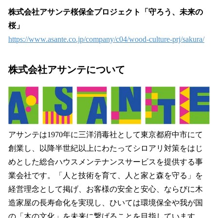
株式会社アサンテ桜保全プロジェクト「守ろう、未来の
桜」
https://www.asante.co.jp/company/c04/wood-culture-prj/sakura/
株式会社アサンテについて
アサンテは1970年に三洋消毒社として東京都府中市にて
創業し、以降半世紀以上にわたってシロアリ対策をはじ
めとした総合ハウスメンテナンスサービスを提供する事
業会社です。「人と技術を育て、人と家と森を守る」を
経営理念として掲げ、お客様の安全と安心、ならびに木
造家屋の長寿命化を実現し、ひいては環境保全や我が国
の「木の文化」を未来に繋げることを目指しています。