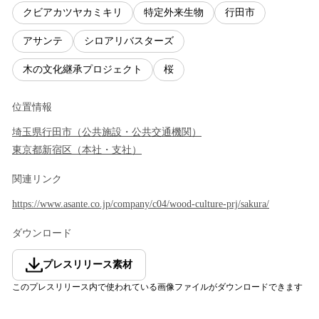
クビアカツヤカミキリ
特定外来生物
行田市
アサンテ
シロアリバスターズ
木の文化継承プロジェクト
桜
位置情報
埼玉県
行田市
（
公共施設・公共交通機関
）
東京都
新宿区
（
本社・支社
）
関連リンク
https://www.asante.co.jp/company/c04/wood-culture-prj/sakura/
ダウンロード
プレスリリース素材
このプレスリリース内で使われている画像ファイルがダウンロードできます