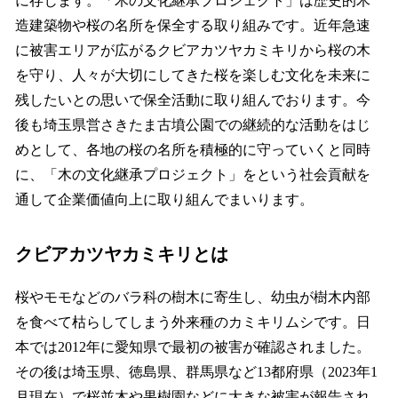
に存じます。「木の文化継承プロジェクト」は歴史的木
造建築物や桜の名所を保全する取り組みです。近年急速
に被害エリアが広がるクビアカツヤカミキリから桜の木
を守り、人々が大切にしてきた桜を楽しむ文化を未来に
残したいとの思いで保全活動に取り組んでおります。今
後も埼玉県営さきたま古墳公園での継続的な活動をはじ
めとして、各地の桜の名所を積極的に守っていくと同時
に、「木の文化継承プロジェクト」をという社会貢献を
通して企業価値向上に取り組んでまいります。
クビアカツヤカミキリとは
桜やモモなどのバラ科の樹木に寄生し、幼虫が樹木内部
を食べて枯らしてしまう外来種のカミキリムシです。日
本では2012年に愛知県で最初の被害が確認されました。
その後は埼玉県、徳島県、群馬県など13都府県（2023年1
月現在）で桜並木や果樹園などに大きな被害が報告され