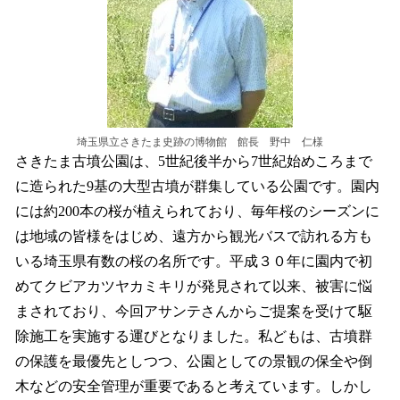
埼玉県立さきたま史跡の博物館 館長 野中 仁様
さきたま古墳公園は、5世紀後半から7世紀始めころまで
に造られた9基の大型古墳が群集している公園です。園内
には約200本の桜が植えられており、毎年桜のシーズンに
は地域の皆様をはじめ、遠方から観光バスで訪れる方も
いる埼玉県有数の桜の名所です。平成３０年に園内で初
めてクビアカツヤカミキリが発見されて以来、被害に悩
まされており、今回アサンテさんからご提案を受けて駆
除施工を実施する運びとなりました。私どもは、古墳群
の保護を最優先としつつ、公園としての景観の保全や倒
木などの安全管理が重要であると考えています。しかし