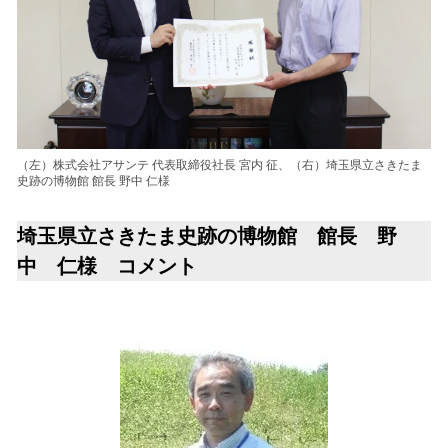
（左）株式会社アサンテ 代表取締役社長 宮内 征、（右）埼玉県立さきたま
史跡の博物館 館長 野中 仁様
埼玉県立さきたま史跡の博物館 館長 野
中 仁様 コメント