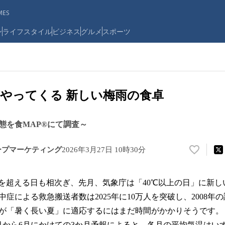
ES
ン
ライフスタイル
ビジネス
グルメ
スポーツ
やってくる 新しい梅雨の食卓
態を食MAP®にて調査～
ープマーケティング
2026年3月27日 10時30分
い
い
ね
℃を超える日も相次ぎ、先月、気象庁は「40℃以上の日」に新
！
数
症による救急搬送者数は2025年に10万人を突破し、2008年
を
が「暑く長い夏」に適応するにはまだ時間がかかりそうです。
読
月から6月にかけての3か月予報によると、各月の平均気温はい