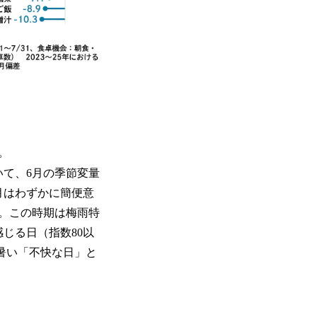
。
いて、6月の季節変量
月はわずかに簡便意
。この時期は梅雨特
感じる日（指数80以
し暑い「不快な日」と