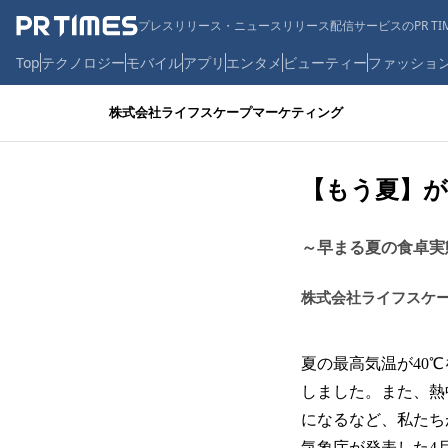
プレスリリース・ニュースリリース配信サービスのPR TIM
Top
テクノロジー
モバイル
アプリ
エンタメ
ビューティー
ファッショ
株式会社ライフスケープマーケティング
【もう夏】が
～早まる夏の食卓実
株式会社ライフスケ
夏の最高気温が40
しました。また、熱中
になるなど、私たち
気象庁が発表した4