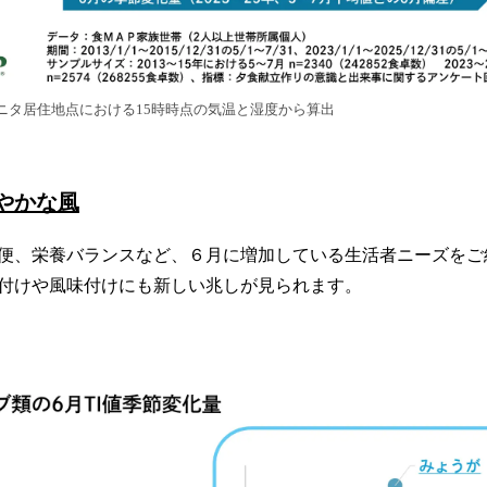
モニタ居住地点における15時時点の気温と湿度から算出
やかな風
便、栄養バランスなど、６月に増加している生活者ニーズをご
付けや風味付けにも新しい兆しが見られます。