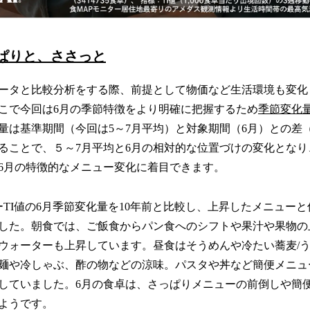
ぱりと、ささっと
データと比較分析をする際、前提として物価など生活環境も変
こで今回は6月の季節特徴をより明確に把握するため
季節変化
量は基準期間（今回は5～7月平均）と対象期間（6月）との差
ることで、５～7月平均と6月の相対的な位置づけの変化とな
6月の特徴的なメニュー変化に着目できます。
ーTI値の6月季節変化量を10年前と比較し、上昇したメニュー
ました。朝食では、ご飯食からパン食へのシフトや果汁や果物
ウォーターも上昇しています。昼食はそうめんや冷たい蕎麦/
麺や冷しゃぶ、酢の物などの涼味。パスタや丼など簡便メニュ
していました。6月の食卓は、さっぱりメニューの前倒しや簡
ようです。