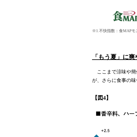
※1.不快指数：食MAP
「もう夏」に爽
ここまで涼味や簡
が、さらに食事の味
【図4】