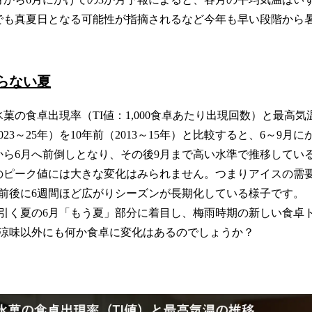
み
込
でも真夏日となる可能性が指摘されるなど今年も早い段階から
み
中
で
す
らない夏
菓の食卓出現率（TI値：1,000食卓あたり出現回数）と最高
023～25年）を10年前（2013～15年）と比較すると、6～9月
から6月へ前倒しとなり、その後9月まで高い水準で推移してい
のピーク値には大きな変化はみられません。つまりアイスの需
前後に6週間ほど広がりシーズンが長期化している様子です。
引く夏の6月「もう夏」部分に着目し、梅雨時期の新しい食卓
涼味以外にも何か食卓に変化はあるのでしょうか？