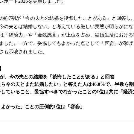
数
レポート2026を実施しました。
を
読
の約7割が「今の夫との結婚を後悔したことがある」と回答し
み
込
今の夫とは結婚しない」と考えている厳しい実態が明らかにな
み
は「経済力」や「金銭感覚」が上位を占め、結婚生活における“
中
ました。一方で、妥協してもよかった点として「容姿」が挙げ
で
す
さも示唆されました。
】
0%が、今の夫との結婚を「後悔したことがある」と回答
ら今の夫とまた結婚したい」と答えた人は46.0%で、半数を
悔していること、妥協すべきでなかったことの1位は共に「経済
もよかった」ことの圧倒的1位は「容姿」