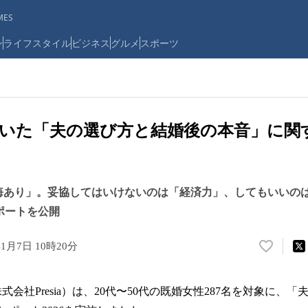
ES
ン
ライフスタイル
ビジネス
グルメ
スポーツ
いた「夫の選び方と結婚後の本音」に関
悔あり」。妥協してはいけないのは「経済力」、してもいいの
レポートを公開
年1月7日 10時20分
い
い
ね
式会社Presia）は、20代〜50代の既婚女性287名を対象に、
！