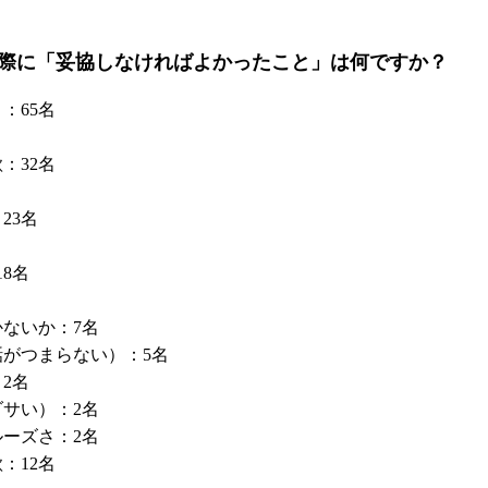
際に「妥協しなければよかったこと」は何ですか？
：65名
：32名
23名
8名
ないか：7名
がつまらない）：5名
2名
サい）：2名
ーズさ：2名
：12名