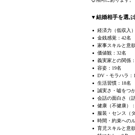
▼結婚相手を選ぶ
経済力（低収入）
金銭感覚：42名
家事スキルと意欲
価値観：32名
義実家との関係：
容姿：19名
DV・モラハラ：1
生活習慣：18名
誠実さ・嘘をつか
会話の面白さ（話
健康（不健康）：
服装・センス（ダ
時間・約束へのル
育児スキルと意欲