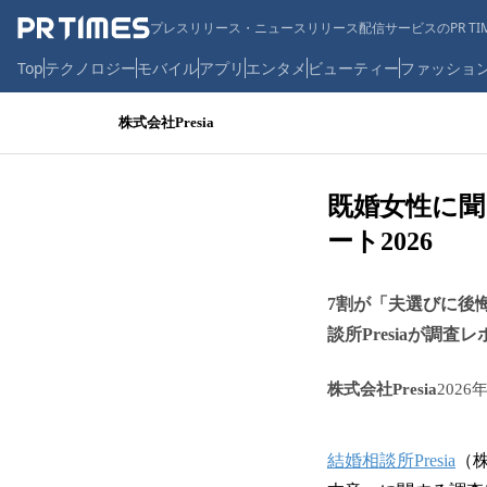
プレスリリース・ニュースリリース配信サービスのPR TIM
Top
テクノロジー
モバイル
アプリ
エンタメ
ビューティー
ファッショ
株式会社Presia
既婚女性に聞
ート2026
7割が「夫選びに後
談所Presiaが調査
株式会社Presia
2026
結婚相談所Presia
（株