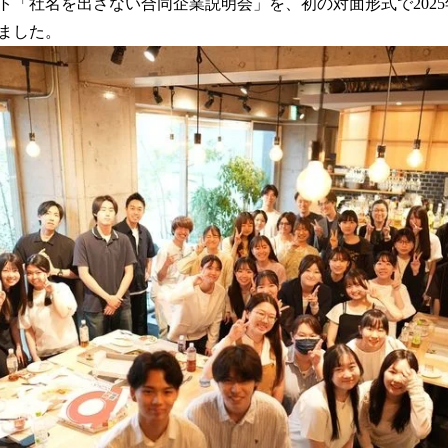
ト「社名を出さない合同企業説明会」を、初の対面形式で2025
読
ました。
み
込
み
中
で
す