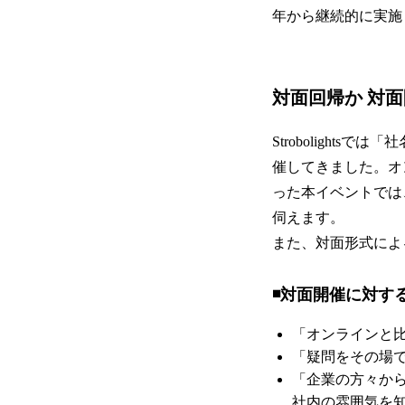
年から継続的に実施
対面回帰か 対
Strobolight
催してきました。オ
った本イベントでは
伺えます。
また、対面形式によ
◾️対面開催に対
「オンラインと
「疑問をその場
「企業の方々か
社内の雰囲気を