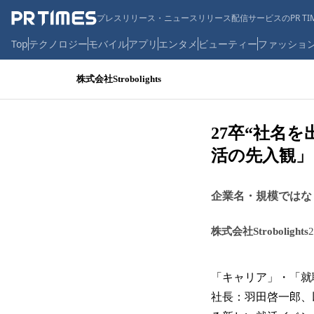
プレスリリース・ニュースリリース配信サービスのPR TIM
Top
テクノロジー
モバイル
アプリ
エンタメ
ビューティー
ファッショ
株式会社Strobolights
27卒“社名
活の先入観
企業名・規模ではな
株式会社Strobolights
「キャリア」・「就職
社長：羽田啓一郎、以下