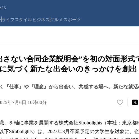
ES
ン
ライフスタイル
ビジネス
グルメ
スポーツ
を出さない合同企業説明会”を初の対面形式
」に気づく新たな出会いのきっかけを創出
く『仕事』や『理念』から出会い、共感する場へ。新たな就活
2025年7月6日 10時00分
い
い
ね
」を軸に事業を展開する株式会社Strobolights（本社：東京
！
数
Strobolights）は、2027年3月卒業予定の大学生を対象に
を