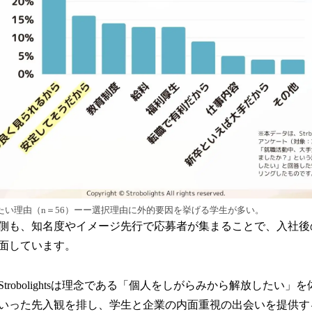
たい理由（n＝56）ーー選択理由に外的要因を挙げる学生が多い。
側も、知名度やイメージ先行で応募者が集まることで、入社後
面しています。
trobolightsは理念である「個人をしがらみから解放したい」
いった先入観を排し、学生と企業の内面重視の出会いを提供する