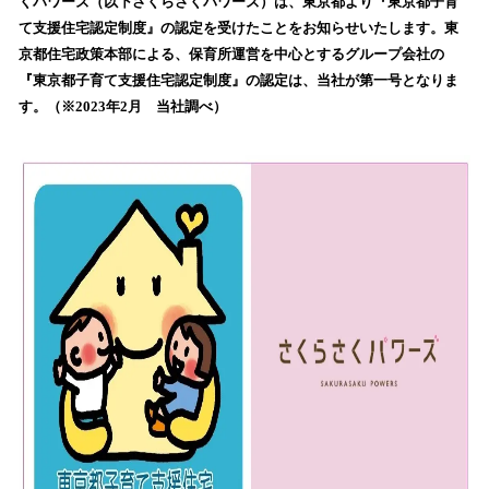
くパワーズ（以下さくらさくパワーズ）は、東京都より『東京都子育
読
て支援住宅認定制度』の認定を受けたことをお知らせいたします。東
み
京都住宅政策本部による、保育所運営を中心とするグループ会社の
込
『東京都子育て支援住宅認定制度』の認定は、当社が第一号となりま
み
す。（※2023年2月 当社調べ）
中
で
す