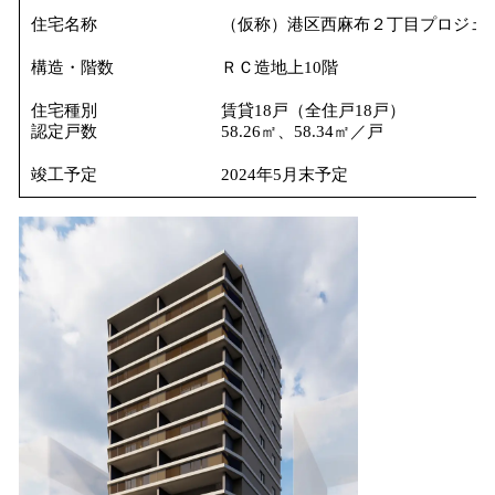
住宅名称
（仮称）港区西麻布２丁目プロジェ
構造・階数
ＲＣ造地上10階
住宅種別
賃貸18戸（全住戸18戸）
認定戸数
58.26㎡、58.34㎡／戸
竣工予定
2024年5月末予定