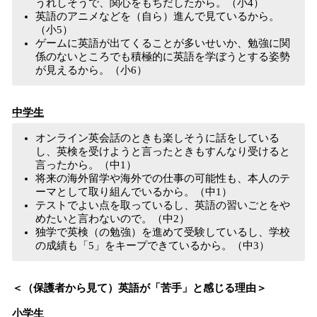
うれしそうで、関心をもちだしたから。（小4）
英語のアニメなどを（自ら）進んで見ているから。
（小5）
ゲームに英語が出てくることが多いせいか、勉強に関
係のないところでも積極的に英語を学ぼうとする姿勢
が見えるから。（小6）
中学生
オンライン英会話のときも楽しそうに話をしている
し、英検を受けようと言ったときもすんなり受けると
言ったから。（中1）
将来の海外留学や海外での仕事の可能性も、本人のテ
ーマとして取り組んでいるから。（中1）
テストでよい点を取っているし、英語の習いごとをや
めたいと言わないので。（中2）
独学で英検（の勉強）を進めて受験しているし、学校
の成績も「5」をキープできているから。（中3）
＜（保護者から見て）英語が「苦手」と感じる理由＞
小学生