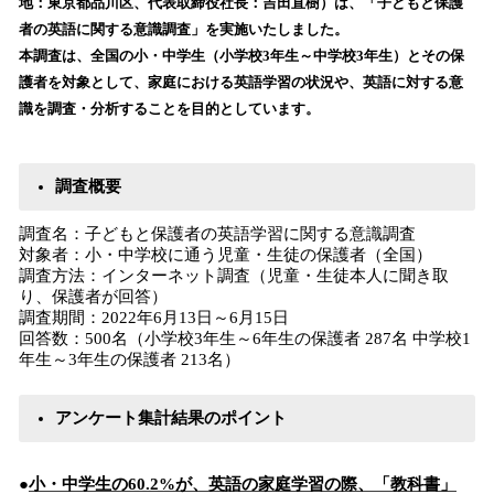
数
地：東京都品川区、代表取締役社長：吉田直樹）は、「子どもと保護
を
者の英語に関する意識調査」を実施いたしました。
読
本調査は、全国の小・中学生（小学校3年生～中学校3年生）とその保
み
護者を対象として、家庭における英語学習の状況や、英語に対する意
込
識を調査・分析することを目的としています。
み
中
で
す
調査概要
調査名：子どもと保護者の英語学習に関する意識調査
対象者：小・中学校に通う児童・生徒の保護者（全国）
調査方法：インターネット調査（児童・生徒本人に聞き取
り、保護者が回答）
調査期間：2022年6月13日～6月15日
回答数：500名（小学校3年生～6年生の保護者 287名 中学校1
年生～3年生の保護者 213名）
アンケート集計結果のポイント
●
小・中学生の60.2%が、英語の家庭学習の際、「教科書」