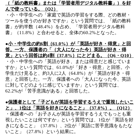
（「紙の教科書」または「学習者用デジタル教科書」）を好
んで使っている。（Q2）
・小・中学生への「家庭で英語の学習をする際、どの教材・
ツールを使うのが好きですか」という質問では、「紙の教科
書」が約半数（48.4%）を占め、「学習者用デジタル教科
書」（11.8%）と合わせると、全体の60.2%となった。
●
小・中学生の約6割（61.0%）が「英語が好き・得意」と回
答。一方、保護者の「（大人になった今）英語が好き・得
意」という回答は約4割（37.8%）にとどまる。（Q6・Q10）
・小・中学生への「英語が好き、または得意だと感じていま
すか」という質問では、61.0%が「好き・得意」と回答。小
学生だけ見ると、約3人に2人（64.8%）が「英語が好き・得
意」と回答した。一方、保護者への「大人になった今、英語
に対してどのように感じていますか」という質問では、
62.2%が「苦手意識がある」と回答した。
●
保護者として「子どもが英語を学習するうえで重視したいこ
と」、1位は「英語を好きになること」（37.8%）。（Q12）
・保護者への「お子さんが英語を学習するうえでもっとも重
視したいことは何ですか」という質問では、1位が「英語を好
きになること」（37.8%）、2位が「英語に苦手意識をもたな
いこと」（27.8%）という結果に。