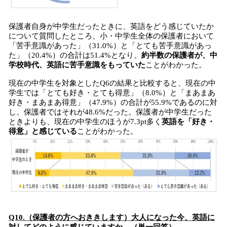
保護者自身が中学生だったときに、英語をどう感じていたか
について質問したところ、小・中学生全体の保護者において
「苦手意識があった」（31.0%）と「とても苦手意識があっ
た」（20.4%）の合計は51.4%となり、
約半数の保護者が、中
学校時代、英語に苦手意識をもっていた
ことがわかった。
現在の中学生を対象としたQ6の結果と比較すると、現在の中
学生では「とても好き・とても得意」（8.0%）と「まあまあ
好き・まあまあ得意」（47.9%）の合計が55.9%であるのに対
し、保護者ではそれが48.6%だった。保護者が中学生だった
ときよりも、現在の中学生のほうが7.3pt多く
英語を「好き・
得意」と感じている
ことがわかった。
Q10.（保護者の方へおききします）大人になった今、英語に