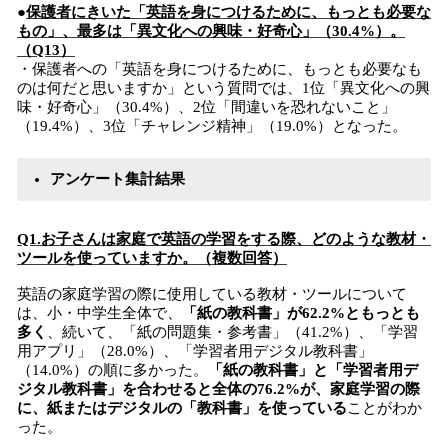
●
保護者にきいた「英語を身につけるために、もっとも必要な
もの」、最多は「異文化への興味・好奇心」（30.4%）。
（Q13）
・保護者への「英語を身につけるために、もっとも必要なも
のは何だと思いますか」という質問では、1位「異文化への興
味・好奇心」（30.4%）、2位「間違いを恐れないこと」
（19.4%）、3位「チャレンジ精神」（19.0%）となった。
アンケート集計結果
Q1.お子さんは家庭で英語の学習をする際、どのような教材・
ツールを使っていますか。（複数回答）
英語の家庭学習の際に使用している教材・ツールについて
は、小・中学生全体で、
「紙の教科書」が62.2%ともっとも
多く
、続いて、「紙の問題集・参考書」（41.2%）、「学習
用アプリ」（28.0%）、「学習者用デジタル教科書」
（14.0%）の順に多かった。
「紙の教科書」と「学習者用デ
ジタル教科書」を合わせると全体の76.2%が、家庭学習の際
に、紙またはデジタルの「教科書」を使っている
ことがわか
った。