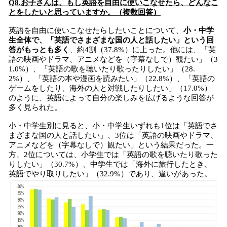
Q8.お子さんは、もし英語を自由に使いこなせたら、どんなこ
とをしたいと思っていますか。（複数回答）
英語を自由に使いこなせたらしたいことについて、
小・中学
生全体で、「英語でさまざまな国の人と話したい」という回
答がもっとも多く
、約4割（37.8%）に上った。他には、「英
語の映画やドラマ、アニメなどを（字幕なしで）観たい」（3
1.0%）、「英語の歌を聴いたり歌ったりしたい」（28.
2%）、「英語の本や漫画を読みたい」（22.8%）、「英語の
ゲームをしたり、海外の人と対戦したりしたい」（17.0%）
のように、英語によって自分の楽しみを広げるような回答が
多く見られた。
小・中学生別に見ると、小・中学生いずれも1位は「英語でさ
まざまな国の人と話したい」、3位は「英語の映画やドラマ、
アニメなどを（字幕なしで）観たい」という結果だった。一
方、2位については、小学生では「英語の歌を聴いたり歌った
りしたい」（30.7%）、中学生では「海外に旅行したとき、
英語でやり取りしたい」（32.9%）であり、違いがあった。