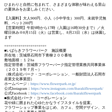
ひまわりと自然に包まれて、さまざまな体験が味わえる里山
の夏休みをお楽しみください。
【入園料】大人900円、小人（小中学生）300円、未就学児無
料、ペット200円
【営業時間】午前9時から17時（入園は16時30分まで）／火
曜日休み※8月15日（火）は営業し、8月23日（水）は休園し
ます
=+=+=+=+=+=+=+=+=+=+=
■いばらきフラワーパーク 施設概要
所在地：茨城県石岡市下青柳２００番地
敷地面積：１２ha
指定管理者：茨城県フラワーパーク指定管理業務共同事業体
（２０１９年７月～）
（株式会社パーク・コーポレーション、一般財団法人石岡市
産業文化事業団）
ホームページ：
https://www.flowerpark.or.jp/
公式Instagram：
https://www.instagram.com/ibarakiflowerpark/
公式Facebook：
https://www.facebook.com/ibarakiflowerpark
■株式会社パーク・コーポレーション
花や緑に囲まれた心ゆたかなライフスタイルを提案。
フラワーショップ事業をはじめ、カフェ、空間デザイン、ス