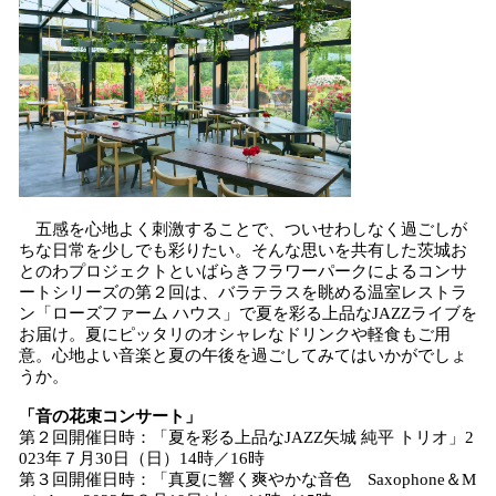
五感を心地よく刺激することで、ついせわしなく過ごしが
ちな日常を少しでも彩りたい。そんな思いを共有した茨城お
とのわプロジェクトといばらきフラワーパークによるコンサ
ートシリーズの第２回は、バラテラスを眺める温室レストラ
ン「ローズファーム ハウス」で夏を彩る上品なJAZZライブを
お届け。夏にピッタリのオシャレなドリンクや軽食もご用
意。心地よい音楽と夏の午後を過ごしてみてはいかがでしょ
うか。
「音の花束コンサート」
第２回開催日時：「夏を彩る上品なJAZZ矢城 純平 トリオ」2
023年７月30日（日）14時／16時
第３回開催日時：「真夏に響く爽やかな音色 Saxophone＆M