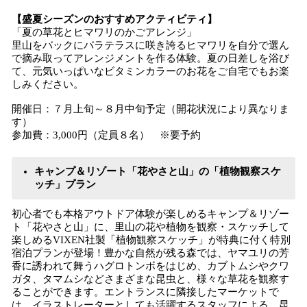
【盛夏シーズンのおすすめアクティビティ】
「夏の草花とヒマワリのかごアレンジ」
里山をバックにバラテラスに咲き誇るヒマワリを自分で選ん
で摘み取ってアレンジメントを作る体験。夏の日差しを浴び
て、元気いっぱいなビタミンカラーのお花をご自宅でもお楽
しみください。
開催日：７月上旬～８月中旬予定（開花状況により異なりま
す）
参加費：3,000円（定員８名） ※要予約
キャンプ＆リゾート「花やさと山」の「植物観察スケ
ッチ」プラン
初心者でも本格アウトドア体験が楽しめるキャンプ＆リゾー
ト「花やさと山」に、里山の花や植物を観察・スケッチして
楽しめるVIXEN社製「植物観察スケッチ」が特典に付く特別
宿泊プランが登場！豊かな自然が残る森では、ヤマユリの芳
香に誘われて舞うハグロトンボをはじめ、カブトムシやクワ
ガタ、タマムシなどさまざまな昆虫と、様々な草花を観察す
ることができます。エントランスに隣接したマーケットで
は、イラストレーターとしても活躍するスタッフによる、昆