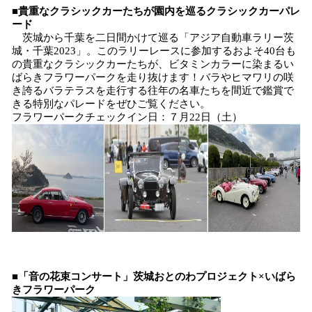
■貴重なクラシックカーたちが園内を巡るクラシックカーパレ
ード
茨城から千葉を二日間かけて巡る「アジア自動車ラリー茨
城・千葉2023」。このラリーレースに参加するおよそ40台も
の貴重なクラシックカーたちが、ビタミンカラーに染まるい
ばらきフラワーパークを走り抜けます！バラやヒマワリの咲
き誇るバラテラスを走行する往年の名車たちを間近で鑑賞で
きる特別なパレードをぜひご覧ください。
フラワーパークチェックイン日：７月22日（土）
■「音の花束コンサート」茨城おとのわプロジェクト×いばら
きフラワーパーク