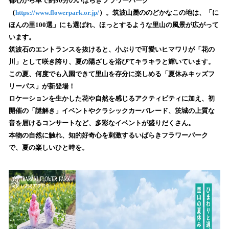
！
都心から車で約90分のいばらきフラワーパーク
数
（
https://www.flowerpark.or.jp/
）。筑波山麓ののどかなこの地は、「に
を
ほんの里100選」にも選ばれ、ほっとするような里山の風景が広がって
読
います。
み
筑波石のエントランスを抜けると、小ぶりで可愛いヒマワリが「花の
込
川」として咲き誇り、夏の陽ざしを浴びてキラキラと輝いています。
み
この夏、何度でも入園できて里山を存分に楽しめる「夏休みキッズフ
中
で
リーパス」が新登場！
す
ロケーションを生かした花や自然を感じるアクティビティに加え、初
開催の「謎解き」イベントやクラシックカーパレード、茨城の上質な
音を届けるコンサートなど、多彩なイベントが盛りだくさん。
本物の自然に触れ、知的好奇心を刺激するいばらきフラワーパーク
で、夏の楽しいひと時を。