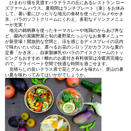
ひまわり畑を見渡すバラテラスの丘にあるレストラン ロー
ズファーム ハウス。夏期間はランチプレート［束］をお休み
して、暑い夏にぴったりな地元の食材を使ったグルメやかき
氷、バラのソフトクリームにくわえ、多彩なドリンクメニュ
ーが充実！
地元の銘柄豚を使ったキーマカレーや地鶏のからあげ丼な
ど、園内の菜園野菜と旬の夏野菜たっぷりなお食事メニュー
が新登場！開放的な空間と、涼を感じるディスプレイの店内
で味わいたいのは、選べるお花のシロップがカラフルな夏の
定番「かき氷」。自家製練乳やバラのアイスクリームのトッ
ピングもおすすめ！離れのお庭付き有料個室は冷暖房完備な
ので、プライベート空間で快適な時間を過ごせます。
見晴らしの良いテラス席で花とグルメを味わい、里山の暑
い夏を味わってみてはいかがでしょうか。