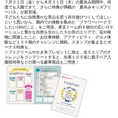
７月２１日（金）から８月３１日（木）の夏休み期間中、何
度でも入園できて、さらに特典が満載の「夏休みキッズフリ
ーパス」が新登場。
子どもたちに自然豊かな里山を思う存分遊びつくしてほしい
という思いから、園内での体験を集めた「フラワーパークで
したい100のこと」をご用意。東京ドーム約６個分の広いロケ
ーションと豊かな自然を生かした５か所のエリアで、花や植
物に関連したこと、お仕事体験、アクティビティ、グルメ体
験など１００個のチャレンジに挑戦。スタンプが集まるとボ
ーナス特典も。
ソフトクリームやかき氷プレゼントに加え、全５エリアのチ
ャレンジをコンプリートすると、先着１００名に親子ペア入
園招待券などの選べる豪華賞品もご用意！