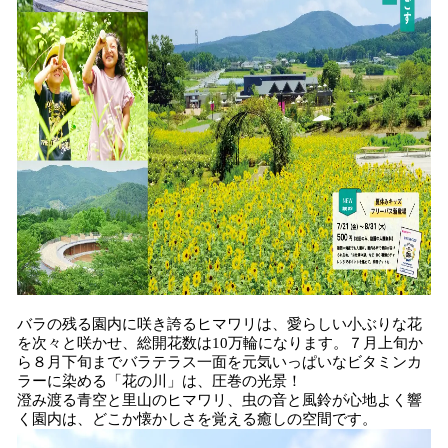
バラの残る園内に咲き誇るヒマワリは、愛らしい小ぶりな花
を次々と咲かせ、総開花数は10万輪になります。７月上旬か
ら８月下旬までバラテラス一面を元気いっぱいなビタミンカ
ラーに染める「花の川」は、圧巻の光景！
澄み渡る青空と里山のヒマワリ、虫の音と風鈴が心地よく響
く園内は、どこか懐かしさを覚える癒しの空間です。