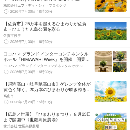
株式会社エフ・ディ・シィ・プロダクツ
2026年7月30日 18時00分
【佐賀市】25万本を超えるひまわりが佐賀
市・ひょうたん島公園を彩る
佐賀市役所
2026年7月30日 16時30分
ヨコハマ グランド インターコンチネンタル
ホテル「HIMAWARI Week」を開催 開業記
念日の8月20日には特別な演出も用意
ヨコハマ グランド インターコンチネンタル ホテル
2026年7月30日 16時30分
【飛騨高山・岐阜県高山市】ゲレンデ全体が
黄色く輝く。20万本のひまわりが咲き誇る
「第20回アルコピアひまわり園」いよいよ開
高山市
園！
2026年7月29日 15時10分
【広島／世羅】「ひまわりまつり」８月23日
まで開園中《世羅高原農場》
株式会社 世羅高原農場