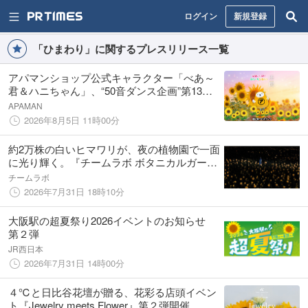
ログイン
新規登録
「ひまわり」に関するプレスリリース一覧
アパマンショップ公式キャラクター「べあ～
君＆ハニちゃん」、“50音ダンス企画”第13弾
「座間編」を8月5日（水）公開
APAMAN
2026年8月5日 11時00分
約2万株の白いヒマワリが、夜の植物園で一面
に光り輝く。『チームラボ ボタニカルガーデ
ン 大阪』、作品《生命は、闇の中でまたたく
チームラボ
小さな太陽》を初公開。8月1日(土)から8月16
2026年7月31日 18時10分
日(日)まで
大阪駅の超夏祭り2026イベントのお知らせ
第２弾
JR西日本
2026年7月31日 14時00分
４℃と日比谷花壇が贈る、花彩る店頭イベン
ト『Jewelry meets Flower』第２弾開催