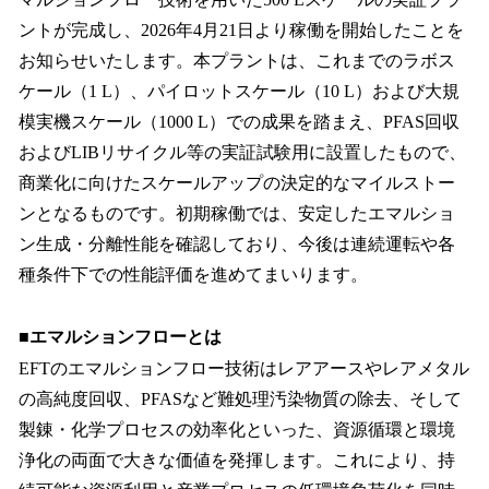
読
み
ントが完成し、2026年4月21日より稼働を開始したことを
込
お知らせいたします。本プラントは、これまでのラボス
み
ケール（1 L）、パイロットスケール（10 L）および大規
中
で
模実機スケール（1000 L）での成果を踏まえ、PFAS回収
す
およびLIBリサイクル等の実証試験用に設置したもので、
商業化に向けたスケールアップの決定的なマイルストー
ンとなるものです。初期稼働では、安定したエマルショ
ン生成・分離性能を確認しており、今後は連続運転や各
種条件下での性能評価を進めてまいります。
■エマルションフローとは
EFTのエマルションフロー技術はレアアースやレアメタル
の高純度回収、PFASなど難処理汚染物質の除去、そして
製錬・化学プロセスの効率化といった、資源循環と環境
浄化の両面で大きな価値を発揮します。これにより、持