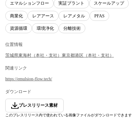
エマルションフロー
実証プラント
スケールアップ
商業化
レアアース
レアメタル
PFAS
資源循環
環境浄化
分離技術
位置情報
茨城県
東海村
（
本社・支社
）
東京都
港区
（
本社・支社
）
関連リンク
https://emulsion-flow.tech/
ダウンロード
プレスリリース素材
このプレスリリース内で使われている画像ファイルがダウンロードできます