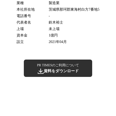
業種
製造業
本社所在地
茨城県那珂郡東海村白方7番地5
電話番号
-
代表者名
鈴木裕士
上場
未上場
資本金
1億円
設立
2021年04月
PR TIMESのご利用について
資料をダウンロード