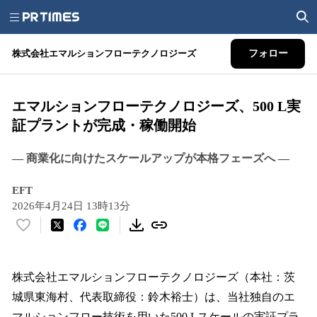
株式会社エマルションフローテクノロジーズ
フォロー
エマルションフローテクノロジーズ、500 L実
証プラントが完成・稼働開始
― 商業化に向けたスケールアップが本格フェーズへ ―
EFT
2026年4月24日 13時13分
い
い
ね
！
株式会社エマルションフローテクノロジーズ（本社：茨
数
城県東海村、代表取締役：鈴木裕士）は、当社独自のエ
を
マルションフロー技術を用いた500 Lスケールの実証プラ