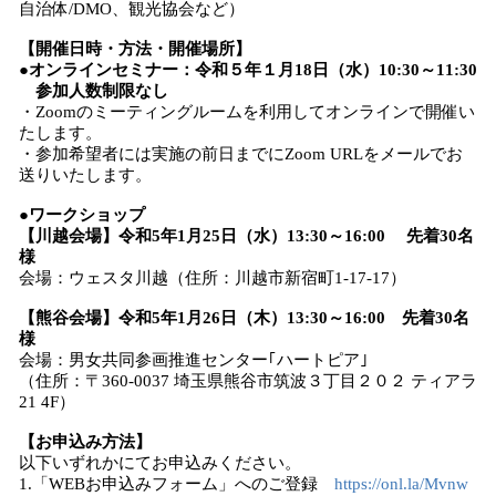
自治体/DMO、観光協会など）
【開催日時・方法・開催場所】
●オンラインセミナー：令和５年１月18日（水）10:30～11:30
参加人数制限なし
・Zoomのミーティングルームを利用してオンラインで開催い
たします。
・参加希望者には実施の前日までにZoom URLをメールでお
送りいたします。
●ワークショップ
【川越会場】令和5年1月25日（水）13:30～16:00 先着30名
様
会場：ウェスタ川越（住所：川越市新宿町1-17-17）
【熊谷会場】令和5年1月26日（木）13:30～16:00 先着30名
様
会場：男女共同参画推進センター｢ハートピア｣
（住所：〒360-0037 埼玉県熊谷市筑波３丁目２０２ ティアラ
21 4F）
【
お申込み
方法
】
以下いずれかにてお申込みください。
1.「WEBお申込みフォーム」へのご登録
https://onl.la/Mvnw