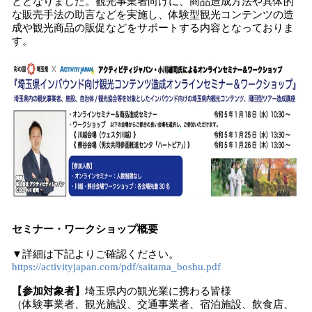
ととなりました。観光事業者向けに、商品造成方法や具体的
込
な販売手法の助言などを実施し、体験型観光コンテンツの造
み
成や観光商品の販促などをサポートする内容となっておりま
中
す。
で
す
セミナー・ワークショップ概要
▼詳細は下記よりご確認ください。
https://activityjapan.com/pdf/saitama_boshu.pdf
【
参加対象者】
埼玉県内の観光業に携わる皆様
（体験事業者、観光施設、交通事業者、宿泊施設、飲食店、