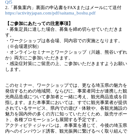
Qf5
2.「募集案内」裏面の申込書をFAXまたはメールにて送付
https://activityjapan.com/pdf/saitama_boshu.pdf
【
ご参加にあたっての
注意事項】
・募集定員に達した場合、募集を締め切らせていただきま
す。
・ワークショップは各会場、同内容での実施となります。
（※会場選択制）
・オンラインセミナーとワークショップ（川越、熊谷いずれ
か）両方にご参加いただきます。
・感染症対策にご留意の上、ご参加いただきますようお願い
します。
このセミナー、ワークショップでは、更なる埼玉県の魅力を
発信するための地域間、ならびに、事業者同士が連携した観
光商品造成について参加者と一緒に考え、観光商品造成を目
指します。また本事業においては、すでに観光事業者が提供
されているサービス、県内での遊び・体験や、各観光施設の
魅力を国内外の多くの方に知っていただくため、販売サポー
ト、各種プロモーションも展開する予定です。
アクティビティジャパンは、本事業を通じて、今後の埼玉県
内へのインバウンド誘客、観光振興に繋げるべく取り組んで