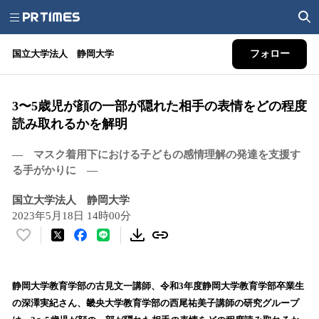
国立大学法人 静岡大学
フォロー
3〜5歳児が顔の一部が隠れた相手の表情をどの程度
読み取れるかを解明
― マスク着用下における子どもの感情理解の発達を支援す
る手がかりに ―
国立大学法人 静岡大学
2023年5月18日 14時00分
い
い
ね
！
静岡大学教育学部の古見文一講師、令和3年度静岡大学教育学部卒業生
数
の深澤実紀さん、畿央大学教育学部の西尾祐美子講師の研究グループ
を