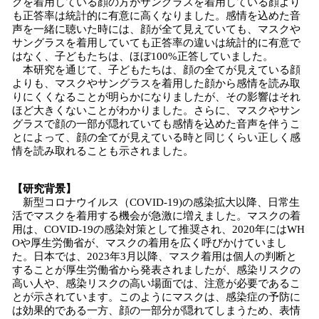
クを着用している顔の方がサングラスを着用している顔より
も正答率は統計的に有意に高くなりました。感情を込めた音
声を一緒に聴いた時には、顔が全て見えていても、マスクや
サングラスを着用していても正答率の違いは統計的に有意で
はなく、子どもたちは、ほぼ100%正答していました。
本研究を通じて、子どもたちは、顔の全てが見えている顔
よりも、マスクやサングラスを着用した顔から感情を読み取
りにくくなることが明らかになりましたが、その影響はそれ
ほど大きくないことがわかりました。さらに、マスクやサン
グラスで顔の一部が隠れていても感情を込めた音声を伴うこ
とによって、顔の全てが見えている時と同じくらい正しく感
情を読み取れることも示されました。
【研究背景】
新型コロナウイルス（COVID-19)の感染拡大以降、日常生
活でマスクを着用する機会が急激に増えました。マスクの着
用は、COVID-19の感染対策として推奨され、2020年にはWH
Oや厚生労働省が、マスクの着用を広く呼びかけていまし
た。日本では、2023年3月以降、マスク着用は個人の判断と
することが厚生労働省から発表されましたが、感染リスクの
高い人や、感染リスクの高い場面では、注意が必要であるこ
とが示されています。このようにマスクは、感染症の予防に
は効果的である一方、顔の一部分が隠れてしまうため、表情