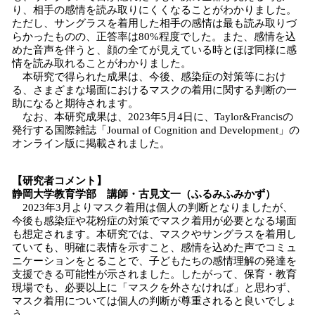
り、相手の感情を読み取りにくくなることがわかりました。
ただし、サングラスを着用した相手の感情は最も読み取りづ
らかったものの、正答率は80%程度でした。また、感情を込
めた音声を伴うと、顔の全てが見えている時とほぼ同様に感
情を読み取れることがわかりました。
本研究で得られた成果は、今後、感染症の対策等におけ
る、さまざまな場面におけるマスクの着用に関する判断の一
助になると期待されます。
なお、本研究成果は、2023年5月4日に、Taylor&Francisの
発行する国際雑誌「Journal of Cognition and Development」の
オンライン版に掲載されました。
【研究者コメント】
静岡大学教育学部 講師・古見文一（ふるみふみかず）
2023年3月よりマスク着用は個人の判断となりましたが、
今後も感染症や花粉症の対策でマスク着用が必要となる場面
も想定されます。本研究では、マスクやサングラスを着用し
ていても、明確に表情を示すこと、感情を込めた声でコミュ
ニケーションをとることで、子どもたちの感情理解の発達を
支援できる可能性が示されました。したがって、保育・教育
現場でも、必要以上に「マスクを外さなければ」と思わず、
マスク着用については個人の判断が尊重されると良いでしょ
う。