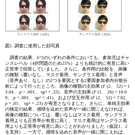
図1. 調査に使用した顔写真
調査の結果、6つのいずれの条件においても、参加児はチャ
ンスレベル（4択問題のため25%）よりも統計的に有意に高い
正答率で回答していました。さらに、条件間の比較を、画像
の種類（覆いなし、マスク着用、サングラス着用）と音声
（音声あり、なし）の2つを要因とする2要因参加者内分散分
析によって行ったところ、画像の種類の主効果 (
F
(2、 52) = 1
3.04、
p
< .001、 ηp² = .33)、音声の主効果 (
F
(1、 26) = 18.0
9、
p
< .001、 ηp² = .41)、および交互作用 (
F
(2、 52) = 7.82、
p
= .01、 ηp² = .23) が有意となりました。さらに、単純主効果
の検定の結果、感情を込めた音声が一緒に聞こえなければ、
画像の種類については、覆いなしはマスク着用、サングラス
着用よりも正答率が有意に高く、マスク着用はサングラス着
用よりも正答率が有意に高いことがわかりました（仮説1、2
を支持）。一方で、感情を込めた音声が一緒に聞こえれば、