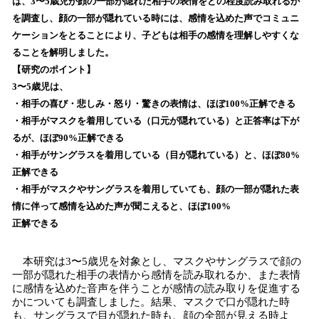
は、3〜5歳児が顔の一部が隠れた相手の表情をどの程度読み取れるか
読
を調査し、顔の一部が隠れている時には、感情を込めた声でコミュニ
み
ケーションをとることにより、子どもは相手の感情を理解しやすくな
込
ることを解明しました。
み
【研究のポイント】
中
で
3〜5歳児は、
す
・相手の喜び・悲しみ・怒り・驚きの表情は、ほぼ100%正解できる
・相手がマスクを着用している（口元が隠れている）と正答率は下が
るが、ほぼ90%正解できる
・相手がサングラスを着用している（目が隠れている）と、ほぼ80%
正解できる
・相手がマスクやサングラスを着用していても、顔の一部が隠れた表
情に伴って感情を込めた声が聞こえると、ほぼ100%
正解できる
本研究は3〜5歳児を対象とし、マスクやサングラスで顔の
一部が隠れた相手の表情から感情を読み取れるか、また表情
に感情を込めた音声を伴うことが感情の読み取りを促進する
かについても調査しました。結果、マスクで口が隠れた時
も、サングラスで目が隠れた時も、顔の全部が見える時よ