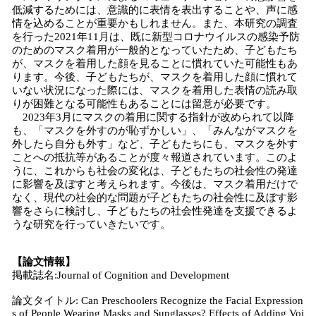
低減するためには、意識的に表情を表出することや、声に感
情を込めることが重要かもしれません。また、本研究の調査
を行った2021年11月は、既に新型コロナウイルスの感染予防
のためのマスク着用が一般的となっていたため、子どもたち
が、マスクを着用した顔を見ることに慣れていた可能性もあ
ります。今後、子どもたちが、マスクを着用した顔に慣れて
いない状況になった際には、マスクを着用した表情の読み取
りが困難となる可能性もあることには留意が必要です。
2023年3月にマスクの着用に関する指針が改められて以降
も、「マスクを外すのが恥ずかしい」、「みんながマスクを
外したら自分も外す」など、子どもたちにも、マスクを外す
ことへの抵抗等があることが度々報道されています。このよ
うに、これからも社会の変化は、子どもたちの社会性の発達
に影響を及ぼすと考えられます。今後は、マスク着用だけで
なく、現代の社会的な問題が子どもたちの社会性に及ぼす影
響をさらに検討し、子どもたちの社会性発達を支援できるよ
うな研究を行っていきたいです。
【論文情報】
掲載誌名:Journal of Cognition and Development
論文タイトル: Can Preschoolers Recognize the Facial Expression
s of People Wearing Masks and Sunglasses? Effects of Adding Voi