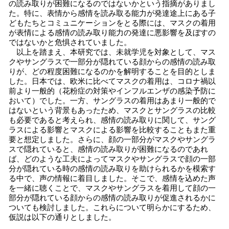
の読み取りが困難になるのではないかという指摘がありまし
た。特に、表情から感情を読み取る能力が発達途上にある子
どもたちとコミュニケーションをとる際には、マスクの着用
が表情による感情の読み取り能力の発達に悪影響を及ぼすの
ではないかと危惧されていました。
以上を踏まえ、本研究では、未就学児を対象として、マス
クやサングラスで一部分が隠れている顔からの感情の読み取
りが、どの程度困難になるのかを解明することを目的としま
した。日本では、欧米に比べてマスクの着用は、コロナ禍以
前より一般的（花粉症の対策やインフルエンザの感染予防に
おいて）でした。一方、サングラスの着用はあまり一般的で
はないという背景もあったため、マスクとサングラスの比較
も必要であると考えられ、感情の読み取りに関して、サング
ラスによる影響とマスクによる影響を比較することもまた重
要と想定しました。さらに、顔の一部分がマスクやサングラ
スで隠れていると、感情の読み取りが困難になるのであれ
ば、どのような工夫によってマスクやサングラスで顔の一部
分が隠れている時の感情の読み取りを助けられるかを模索す
る中で、声の情報に着目しました。そこで、感情を込めた声
を一緒に聴くことで、マスクやサングラスを着用して顔の一
部分が隠れている顔からの感情の読み取りが促進されるかに
ついても検討しました。これらについて明らかにするため、
仮説は以下の通りとしました。