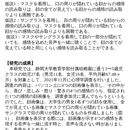
仮説1：マスクを着用し、口の周りが隠れている顔からの感情
の読み取りは、顔の全てが見えている顔からの感情の読み取
りよりも困難である。
仮説2：サングラスを着用し、目の周りが隠れている顔からの
感情の読み取りは、マスクを着用し、口の周りが隠れている
顔からの感情の読み取りよりも困難である。
仮説3：マスクやサングラスを着用して顔の一部分が隠れて
いても、感情を込めた音声を一緒に聴くことで、顔の全てが
見えている時と同じくらい感情を読み取ることができる。
【研究の成果】
本研究では、静岡大学教育学部付属幼稚園に通う3〜5歳児
クラスの幼児27名（男児11名、女児16名、平均月齢67.48ヶ
月）を対象として、2021年11月に心理学調査を行いました。
調査の内容は、パソコン上に4つの顔画像を表示し、その中か
ら、喜び・悲しみ・怒り・驚きの4つの感情のうち、指定され
た1つの感情の顔画像を、調査参加児に選んでもらうというも
のでした。顔画像は、大学生の男女1名ずつの顔を使用し、全
てが見えている画像とマスクで口の周りが隠れている画像、
サングラスで目の周りが隠れているものを作成しました（図
1）。顔画像を表示する際には、顔画像が示す4つの感情を表
現する音声を一緒に流す時と、音声を流さない時がありまし
た。条件をまとめると、