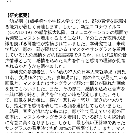
【研究概要】
幼児期（1歳半頃〜小学校入学まで）は、顔の表情を認識す
る能力が著しく発達します。しかし、新型コロナウイルス
（COVID-19）の感染拡大以降、コミュニケーションの場面で
も頻繁にマスクを着用するようになり、そのことが表情の認
識を妨げる可能性が指摘されていました。本研究では、未就
学児が、顔の一部が隠れている（マスクやサングラスを着用
している)人の感情をどの程度認識できるか、および追加の音
声情報として、感情を込めた音声を伴うと感情の理解が促進
されるかどうかを調べました。
本研究の参加者は、3～5歳の27人の日本人未就学児（男児
11名、女児16名)でした。参加児には、顔の全てが見えている
画像と、マスクまたはサングラスで顔の一部分が隠れた画像
を見てもらいました。また、その際に、感情を込めた音声を
一緒に聴く時と、音声を伴わない時を設定しました。そし
て、画像を見た後に、喜び・悲しみ・怒り・驚きの4つのう
ち、指定する感情を表している顔を選択してもらいました。
結果、音声が流れない時には、顔が全て見えている顔の正
答率は、マスクやサングラスを着用している顔よりも統計的
に有意に高くなりました。しかし、最も低い正答率であった
サングラスの着用時でも約80%の正答率でした。また、マス